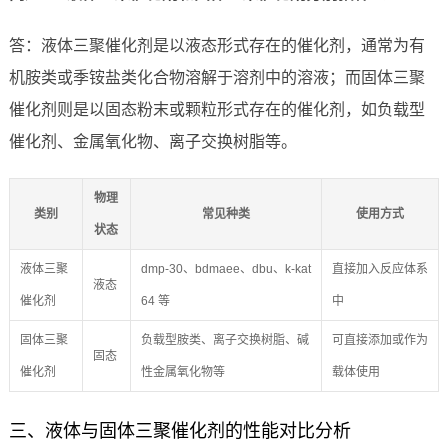
答：液体三聚催化剂是以液态形式存在的催化剂，通常为有
机胺类或季铵盐类化合物溶解于溶剂中的溶液；而固体三聚
催化剂则是以固态粉末或颗粒形式存在的催化剂，如负载型
催化剂、金属氧化物、离子交换树脂等。
物理
类别
常见种类
使用方式
状态
液体三聚
dmp-30、bdmaee、dbu、k-kat
直接加入反应体系
液态
催化剂
64 等
中
固体三聚
负载型胺类、离子交换树脂、碱
可直接添加或作为
固态
催化剂
性金属氧化物等
载体使用
三、液体与固体三聚催化剂的性能对比分析