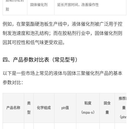
胶粘剂/密封
固体催化剂
延长开放时间，改善操作性
胶
例如，在聚氨酯硬泡板生产线中，液体催化剂被广泛用于控
制发泡速度和泡孔结构；而在胶粘剂行业中，固体催化剂则
因其可控性和低气味更受欢迎。
四、产品参数对比表（常见型号）
以下是一些市场上常见的液体与固体三聚催化剂产品的基本
参数对比：
推荐
类
粘度
固含
产品名称
化学组成
ph值
量
型
（mpa·s）
量
（phr