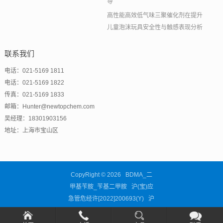
导
高性能高效低气味三聚催化剂在提升
儿童泡沫玩具安全性与触感表现分析
联系我们
电话：021-5169 1811
电话：021-5169 1822
传真：021-5169 1833
邮箱：Hunter@newtopchem.com
吴经理：18301903156
地址：上海市宝山区
CopyRight © 2026 BDMA_二
甲基苄胺_苄基二甲胺 沪(宝)应
急管危经许[2022]200693(Y)
沪
ICP备11038676号-63