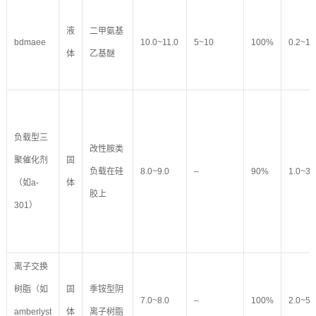
液
二甲氨基
bdmaee
10.0~11.0
5~10
100%
0.2~1.
体
乙基醚
负载型三
改性胺类
聚催化剂
固
负载在硅
8.0~9.0
–
90%
1.0~3.
（如a-
体
胶上
301）
离子交换
树脂（如
固
季铵型阴
7.0~8.0
–
100%
2.0~5.
amberlyst
体
离子树脂