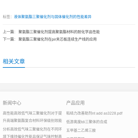
标签：
液体聚氨酯三聚催化剂与固体催化剂的性能差异
上一篇
：
聚氨酯三聚催化剂提高聚氨酯材料的耐化学品性能
下一篇
：
聚氨酯三聚催化剂在pir夹芯板连续生产线的应用
相关文章
新闻中心
产品应用
高性能高效低气味三聚催化剂对于提
粘结力改善助剂nt add as3228.pdf
升高端聚氨酯复合材料环保级别效能
低游离度tdi三聚体的合成
分析高效低气味三聚催化剂在不同环
五甲基二乙烯三胺
境下维持催化性能且保证气味控制表