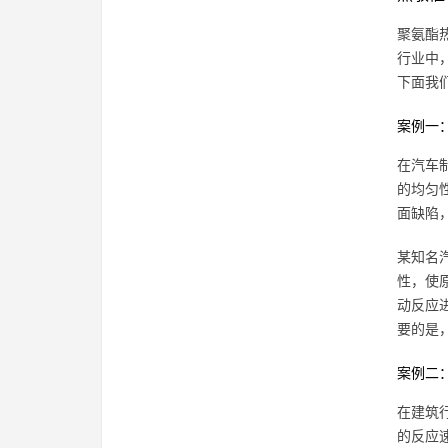
聚氨酯
行业中
下面我
案例一
在汽车
的均匀
面缺陷
某知名
性，使
动反应
要的是
案例二
在建筑
的反应