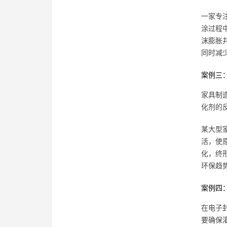
一家专
涂过程
沫膨胀
同时减
案例三
家具制
化剂的
某大型
活，使
化，终
环保趋
案例四
在电子
要确保