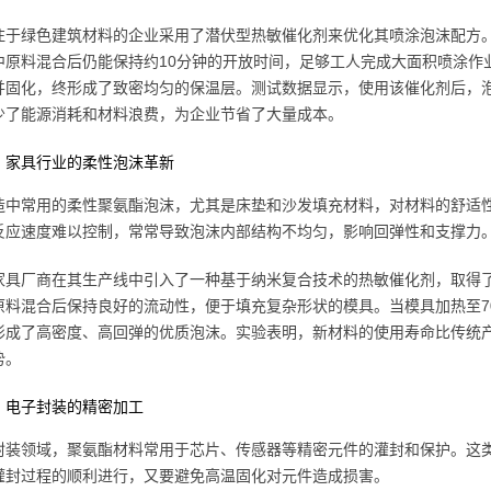
注于绿色建筑材料的企业采用了潜伏型热敏催化剂来优化其喷涂泡沫配方。
中原料混合后仍能保持约10分钟的开放时间，足够工人完成大面积喷涂作
并固化，终形成了致密均匀的保温层。测试数据显示，使用该催化剂后，泡
少了能源消耗和材料浪费，为企业节省了大量成本。
：家具行业的柔性泡沫革新
造中常用的柔性聚氨酯泡沫，尤其是床垫和沙发填充材料，对材料的舒适
反应速度难以控制，常常导致泡沫内部结构不均匀，影响回弹性和支撑力
家具厂商在其生产线中引入了一种基于纳米复合技术的热敏催化剂，取得
原料混合后保持良好的流动性，便于填充复杂形状的模具。当模具加热至7
形成了高密度、高回弹的优质泡沫。实验表明，新材料的使用寿命比传统产
势。
：电子封装的精密加工
封装领域，聚氨酯材料常用于芯片、传感器等精密元件的灌封和保护。这
灌封过程的顺利进行，又要避免高温固化对元件造成损害。