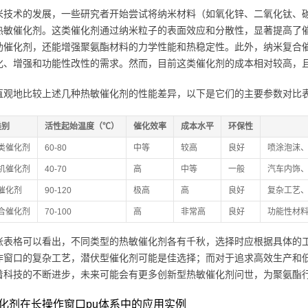
米技术的发展，一些研究者开始尝试将纳米材料（如氧化锌、二氧化钛、
热敏催化剂。这类催化剂通过纳米粒子的表面效应和分散性，显著提高了
助催化剂，还能增强聚氨酯材料的力学性能和热稳定性。此外，纳米复合
化、增强和功能性改性的需求。然而，目前这类催化剂的成本相对较高，
直观地比较上述几种热敏催化剂的性能差异，以下是它们的主要参数对比
类别
活性起始温度（℃）
催化效率
成本水平
环保性
类催化剂
60-80
中等
较高
良好
喷涂泡沫
机催化剂
40-70
高
中等
一般
汽车内饰
催化剂
90-120
极高
高
良好
复杂工艺
合催化剂
70-100
高
非常高
良好
功能性材
张表格可以看出，不同类型的热敏催化剂各有千秋，选择时应根据具体的
作窗口的复杂工艺，潜伏型催化剂可能是佳选择；而对于追求高效生产和
着科技的不断进步，未来可能会有更多创新型热敏催化剂问世，为聚氨酯
化剂在长操作窗口pu体系中的应用实例