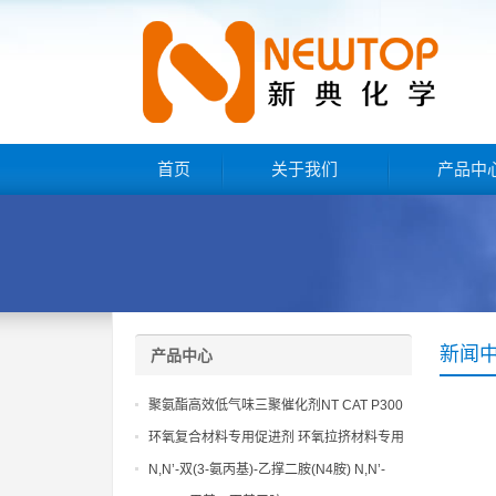
首页
关于我们
产品中
新闻
产品中心
聚氨酯高效低气味三聚催化剂NT CAT P300
环氧复合材料专用促进剂 环氧拉挤材料专用
促进剂 NT EP 120
N,N’-双(3-氨丙基)-乙撑二胺(N4胺) N,N’-