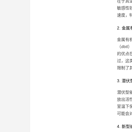
在于其
敏感性
速度，
2. 金
金属有
（db
的优点
过，这
限制了
3. 潜
潜伏型
放出活
室温下
可能会
4. 新