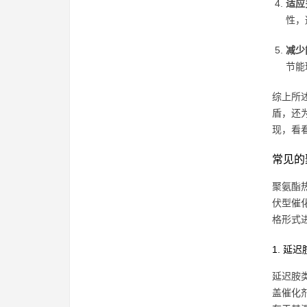
适应
性，
减少
节能
综上所
盾，还
现，看
常见的
聚氨酯
伏型催
格形式
1. 延
延迟胺
盖催化