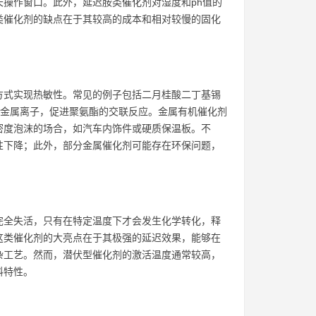
操作窗口。此外，延迟胺类催化剂对湿度和ph值的
类催化剂的缺点在于其较高的成本和相对较慢的固化
方式实现热敏性。常见的例子包括二月桂酸二丁基锡
放金属离子，促进聚氨酯的交联反应。金属有机催化剂
密度泡沫的场合，如汽车内饰件或硬质保温板。不
性下降；此外，部分金属催化剂可能存在环保问题，
完全失活，只有在特定温度下才会发生化学转化，释
这类催化剂的大亮点在于其极强的延迟效果，能够在
杂工艺。然而，潜伏型催化剂的激活温度通常较高，
料特性。