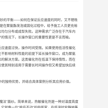
临一个微妙的平衡——如何在保证反应速度的同时，又不牺牲
指的是在聚氨酯发泡或固化过程中，给予施工人员更充裕
法均匀分布或成型失败。这种需求广泛存在于汽车内
产的情况下，长操作窗口的重要性更是不言而喻。
反应速度过快，操作时间受限。如果使用低活性催化
在不影响材料性能的前提下延长操作窗口，成为聚氨
性的解决方案。这类催化剂在低温下保持惰性，而在
性使其特别适用于需要长时间操作但又希望加快后续
中的独特优势，并结合具体案例分析其应用价值。
“魔法”面纱。简单来说，热敏催化剂是一种对温度高度
它就像一位“按兵不动”的指挥家，在低温时安静地等