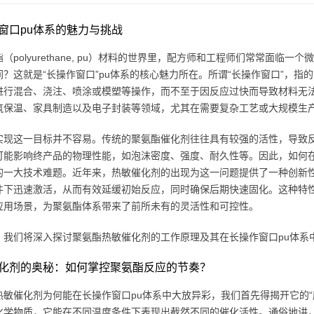
窗口pu体系的魅力与挑战
（polyurethane, pu）材料的世界里，配方师和工程师们常常面
间？这就是“长操作窗口”pu体系的核心魅力所在。所谓“长操作窗口”，
进行混合、浇注、喷涂或模塑等操作，而不至于因反应过快而导致材料无
筑保温、家具制造以及电子封装等领域，尤其在需要复杂工艺或大规模生
实现这一目标并不容易。传统的聚氨酯催化剂往往具有较强的活性，导致
可能影响终产品的物理性能，如泡沫密度、强度、耐久性等。因此，如何
的一大技术难题。近年来，热敏催化剂的出现为这一问题提供了一种创新
件下迅速激活，从而有效延缓初始反应，同时确保后期快速固化。这种特
应用场景，为聚氨酯体系带来了前所未有的灵活性和可控性。
，我们将深入探讨聚氨酯热敏催化剂的工作原理及其在长操作窗口pu体系
化剂的奥秘：如何掌控聚氨酯反应的节奏？
热敏催化剂为何能在长操作窗口pu体系中大放异彩，我们首先得揭开它的
化学物质，它能在不同温度条件下表现出截然不同的催化活性。通俗地讲，