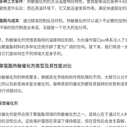
多种工艺条件
：热敏催化剂的灵活温度响应特性，使其能够适应各种不同
避免意外反应；而在高温环境下，它又能迅速发挥作用，满足快速固化的
能耗与成本
：通过精准控制反应时机，热敏催化剂可以减少不必要的加热
环保的现代制造业来说，无疑是一个巨大的加分项。
述，热敏催化剂凭借其独特的温度响应机制，为长操作窗口pu体系注入了
为聚氨酯材料的多样化应用开辟了更为广阔的空间。接下来，我们将进一
看它们是如何在不同领域大显身手的。
聚氨酯热敏催化剂类型及其性能对比
热敏催化剂的种类繁多，根据其化学结构和作用机理的不同，大致可以分
化剂以及新型纳米复合催化剂。每种类型的催化剂都有其独特的优势和适
进行详细对比。
迟胺类催化剂
类催化剂是早应用于聚氨酯领域的热敏催化剂之一，其核心在于通过引入
剂的活性位点。这些保护基团在常温下保持稳定，但在受热后会发生裂解