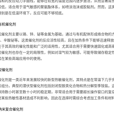
温和的反应动力学曲线，能够在较宽的温度范围内逐步激活，从而显著延长
较低，适合用于湿气敏感的聚氨酯体系，如喷涂泡沫或胶黏剂。然而，这
特别是在低温环境下，反应可能不够彻底。
属有机催化剂
机催化剂主要以锡、锌、铋等金属为基础，通过与有机配体形成络合物的
tl）、辛酸铋等。这类催化剂的反应活性较高，且在加热条件下能够迅速释
在于其高效的催化性能和广泛的适用性，尤其适合用于需要快速固化或高
类催化剂也存在一定的局限性，例如对湿气较为敏感，可能导致储存稳定
其在某些高端应用中的使用。
伏型催化剂
催化剂是一类近年来发展较快的新型热敏催化剂，其特点是在常温下几乎
性组分。典型的潜伏型催化剂包括封闭型胺类化合物和热分解型季铵盐。
保持数小时甚至数十小时的稳定期，非常适合用于需要超长操作窗口的复
对某些热敏性基材造成不利影响，因此在选择时需综合考虑加工条件和材
型纳米复合催化剂