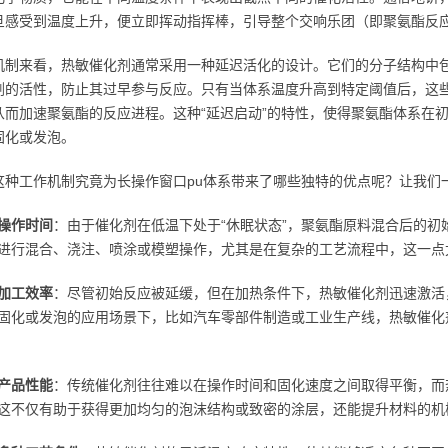
旦感受到温度上升，便立即挥动指挥棒，引导整个交响乐团（即聚氨酯反
机制来看，热敏催化剂通常采用一种延迟活化的设计。它们的分子结构中
剂的活性，防止其过早参与反应。只有当体系温度升高到特定阈值后，这
从而加速聚氨酯的反应进程。这种“延迟启动”的特性，使得聚氨酯体系在
固化或发泡。
这种工作机制究竟为长操作窗口pu体系带来了哪些独特的优点呢？让我们
操作时间
：由于催化剂在低温下处于“休眠状态”，聚氨酯原料混合后的
进行混合、浇注、喷涂或模塑操作，尤其是在复杂的工艺流程中，这一点
加工效率
：尽管初始反应被延缓，但在加热条件下，热敏催化剂迅速激活
固化或发泡的应用场景下，比如汽车零部件制造或工业生产线，热敏催化
产品性能
：传统催化剂往往难以在操作时间和固化速度之间取得平衡，而
这不仅有助于获得更加均匀的泡沫结构或致密的涂层，还能提升材料的机