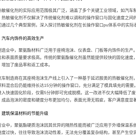
热敏催化剂的实际应用范围极其广泛，涵盖了多个关键工业领域，如汽车
，热敏催化剂不仅解决了传统催化剂难以调和的操作窗口与固化速度之间
们通过几个典型案例，深入探讨热敏催化剂在长操作窗口pu体系中的实际
：汽车内饰件的高效生产
制造业中，聚氨酯材料广泛用于座椅泡沫、仪表盘、门板等内饰件的生产
性和表面质量要求极高。传统的聚氨酯催化剂虽然能提供较快的固化速度
，增加了废品率和返工成本。
汽车制造商在其座椅泡沫生产线上引入了一种基于延迟胺类的热敏催化剂
原料混合后仍能维持长达15分钟的操作窗口，充分满足了模具填充的需要
进入快速固化阶段，仅需5分钟即可完成脱模。这一改进不仅大幅降低了
，成品泡沫的密度和硬度分布更加均匀，表面光滑无瑕疵，客户满意度显
：建筑保温材料的节能升级
行业中，聚氨酯硬质泡沫因其优异的隔热性能而被广泛应用于外墙保温系
速度过快，往往导致泡沫流动性差，无法充分覆盖复杂结构，甚至产生空