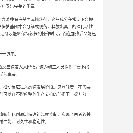
应）奏出完美的乐章。
包含某种保护基团或掩蔽剂，这些成分在常温下会抑
些保护基团才会分解或脱落，释放出真正的催化活性
初期阶段能够保持较长的操作时间，而在加热后又能迅
一一道来：
初始反应速度大大降低。这为施工人员提供了更多的
尤为重要。
，推动反应进入高速发展阶段。这意味着，在需要
剂可以在不影响整体生产节拍的前提下，提升效
热敏催化剂通过精确的温度控制，实现了两者的兼
械性能、耐久性和稳定性。