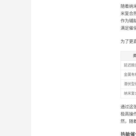
随着纳
米复合
作为辅
满足催
为了更
延迟胺
金属有
潜伏型
纳米复
通过这
极高操
然，随
热敏催