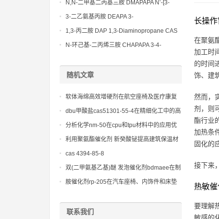
Bis(3-aminopropyl)-ethylenediamine CAS
N,N-二甲基二丙基三胺 DMAPAPA N’-[3-
No10563-26-5
(dimethylamino)propyllpropane-1,3-
3-二乙氨基丙胺 DEAPA 3-
长操作
diamine CAS No10563-29-8
(Diethylamino)propylamine CAS No 104-
1,3-丙二胺 DAP 1,3-Diaminopropane CAS
在聚氨酯
78-9
No 109-76-2
N-环己基-二丙烯三胺 CHAPAPA 3-4-
加工时
Methoxypropylamine CAS No:5332-73-0
的时间
随机文章
饰、建
然而，
软体海绵高效增硬剂在航空座椅及医疗康复
剂，则
设备海绵配套材料中的性能优化指南
dbu甲酸盐cas51301-55-4在精细化工中的高
酯行业
效催化作用
分析化学nm-50在cpu和tpu材料中的应用优
加热条
势
利用聚氨酯催化剂 新癸酸铋提高建筑保温材
固化的
料性能的新方法
cas 4394-85-8
接下来
双(二甲氨基乙基)醚 发泡催化剂bdmaee在制
备聚氨酯硬质泡沫中的高效应用与性能研究
胺催化剂rp-205在汽车座椅、内饰件和床垫
热敏催
制造中的应用
要理解
联系我们
敏感的