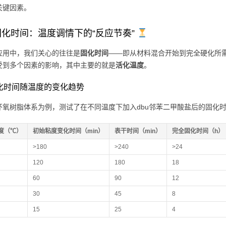
关键因素。
化时间：温度调情下的“反应节奏”
应用中，我们关心的往往是
固化时间
——即从材料混合开始到完全硬化所需
受到多个因素的影响，其中主要的就是
活化温度
。
 固化时间随温度的变化趋势
环氧树脂体系为例，测试了在不同温度下加入dbu邻苯二甲酸盐后的固化
度（℃）
初始粘度变化时间（min）
表干时间（min）
完全固化时间（h）
>180
>240
>24
120
180
18
60
90
12
30
45
8
15
25
4