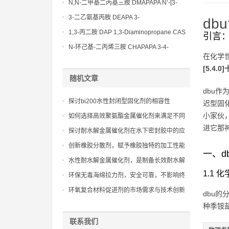
Bis(3-aminopropyl)-ethylenediamine CAS
N,N-二甲基二丙基三胺 DMAPAPA N’-[3-
No10563-26-5
(dimethylamino)propyllpropane-1,3-
3-二乙氨基丙胺 DEAPA 3-
db
diamine CAS No10563-29-8
(Diethylamino)propylamine CAS No 104-
1,3-丙二胺 DAP 1,3-Diaminopropane CAS
引言
78-9
No 109-76-2
N-环己基-二丙烯三胺 CHAPAPA 3-4-
在化学
Methoxypropylamine CAS No:5332-73-0
[5.4.
随机文章
dbu
探讨bi200水性封闭型固化剂的相容性
迟型固
小家伙
如何选择高效聚氨酯金属催化剂来满足不同
进它那神
行业的高性能需求
探讨耐水解金属催化剂在水下密封胶中的应
用前景
创新橡胶分散剂，赋予橡胶独特的加工性能
一、d
和终产品性能
水性耐水解金属催化剂，是制备长效耐水解
水性聚氨酯材料的关键
1.1
环保无毒海绵拉力剂，安全可靠，不影响终
产品性能
环氧复合材料促进剂的市场需求与技术创新
dbu的
趋势分析
种季铵
联系我们