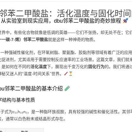
u邻苯二甲酸盐：活化温度与固化时间
：从实验室到现实应用，dbu邻苯二甲酸盐的奇妙旅程
世界中，有些化合物就像是低调的英雄——它们不张扬，却无处不在；它
0]十一碳-7-烯）邻苯二甲酸盐
就是这样一种神奇的物质。
作为一种强碱性催化剂，在环氧树脂、聚氨酯、胶黏剂等领域有着广泛的应
化促进剂，尤其适用于需要控制反应速率的工业场景。这篇文章，我们就来聊
，是如何在不同的
活化温度
下，展现出千变万化的
固化行为
的。我们将通
秘又迷人的“温度-时间关系”世界。
bu邻苯二甲酸盐的基本介绍
 化学结构与基本性质
分子式为c₁₁h₁₈n₂，是一种脂环族叔胺，具有较强的碱性和催化活性。
盐，通常以白色粉末或结晶形式存在。