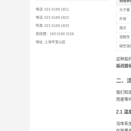
物理参
电话: 021-5169 1811
分子量
电话: 021-5169 1822
外观
传真: 021-5169 1833
熔点
吴经理：183 0190 3156
溶解性
地址: 上海市宝山区
碱性强
这种盐
延迟固
二、活
我们知
而是等
2.1
当体系
化效果