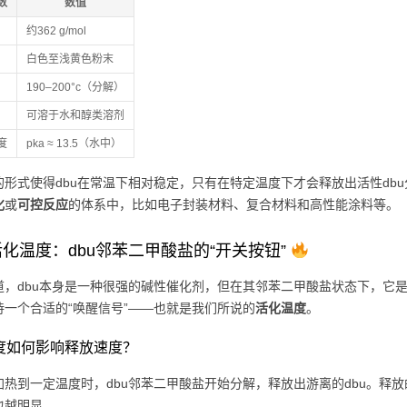
数
数值
约362 g/mol
白色至浅黄色粉末
190–200°c（分解）
可溶于水和醇类溶剂
度
pka ≈ 13.5（水中）
的形式使得dbu在常温下相对稳定，只有在特定温度下才会释放出活性db
化
或
可控反应
的体系中，比如电子封装材料、复合材料和高性能涂料等。
化温度：dbu邻苯二甲酸盐的“开关按钮”
道，dbu本身是一种很强的碱性催化剂，但在其邻苯二甲酸盐状态下，它是
待一个合适的“唤醒信号”——也就是我们所说的
活化温度
。
 温度如何影响释放速度？
加热到一定温度时，dbu邻苯二甲酸盐开始分解，释放出游离的dbu。释
也越明显。