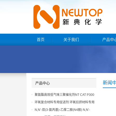
首页
关于我们
产品中
新闻
产品中心
聚氨酯高效低气味三聚催化剂NT CAT P300
环氧复合材料专用促进剂 环氧拉挤材料专用
促进剂 NT EP 120
N,N’-双(3-氨丙基)-乙撑二胺(N4胺) N,N’-