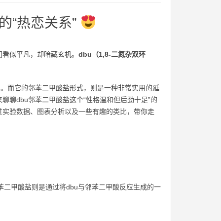
的“热恋关系”
们看似平凡，却暗藏玄机。
dbu（1,8-二氮杂双环
用。而它的邻苯二甲酸盐形式，则是一种非常实用的延
聊dbu邻苯二甲酸盐这个“性格温和但后劲十足”的
过实验数据、图表分析以及一些有趣的类比，带你走
其邻苯二甲酸盐则是通过将dbu与邻苯二甲酸反应生成的一