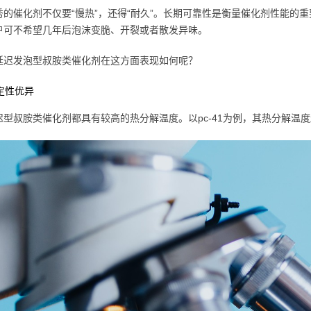
秀的催化剂不仅要“慢热”，还得“耐久”。长期可靠性是衡量催化剂性能的
户可不希望几年后泡沫变脆、开裂或者散发异味。
延迟发泡型叔胺类催化剂在这方面表现如何呢？
稳定性优异
迟型叔胺类催化剂都具有较高的热分解温度。以pc-41为例，其热分解温