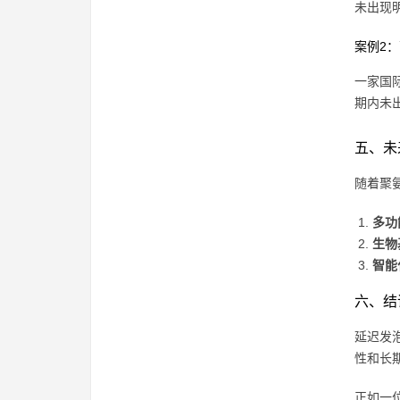
未出现
案例2
一家国
期内未
五、未
随着聚
多功
生物
智能
六、结
延迟发
性和长
正如一