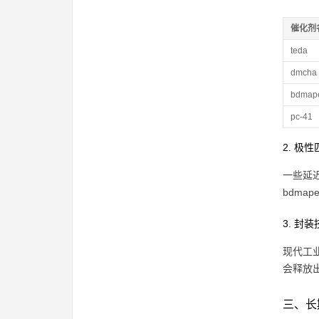
催化剂
teda
dmcha
bdmap
pc-41
2. 极
一些延
bdm
3. 封
现代工
会释放
三、长