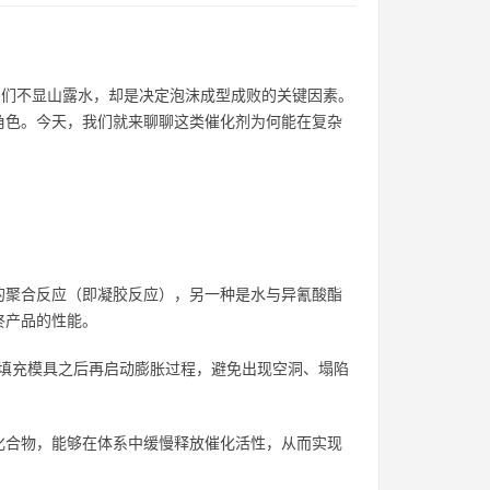
它们不显山露水，却是决定泡沫成型成败的关键因素。
角色。今天，我们就来聊聊这类催化剂为何能在复杂
的聚合反应（即凝胶反应），另一种是水与异氰酸酯
终产品的性能。
和填充模具之后再启动膨胀过程，避免出现空洞、塌陷
化合物，能够在体系中缓慢释放催化活性，从而实现