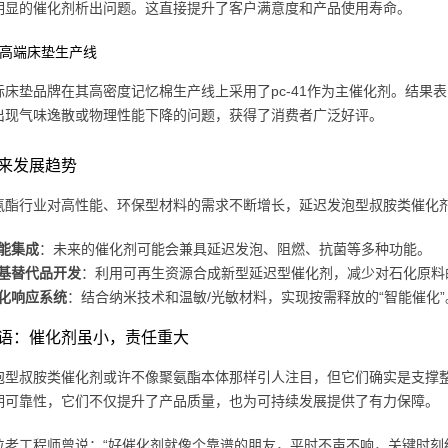
明显的催化剂析出问题。这直接提升了客户满意度和产品使用寿命。
：高端床垫生产线
际床垫品牌在其高密度记忆棉生产线上采用了pc-41作为主催化剂。结果
出现气味逸散或物理性能下降的问题，获得了消费者广泛好评。
来发展趋势
氨酯行业对高性能、环保型材料的需求不断增长，延迟发泡型叔胺类催化
能集成
：未来的催化剂可能会兼具延迟发泡、阻燃、抗菌等多种功能。
基替代品开发
：利用可再生资源合成新型延迟型催化剂，减少对石化原料
化响应系统
：结合纳米技术和温敏/光敏材料，实现按需释放的“智能催化”
语：催化剂虽小，责任重大
泡型叔胺类催化剂或许不像聚氨酯本体那样引人注目，但它们确实是支撑
期可靠性，它们不仅提升了产品质量，也为可持续发展提供了有力保障。
位老工程师曾说：“好催化剂就像个靠谱的朋友，平时不声不响，关键时刻