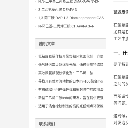
Bis(3-aminopropyl)-ethylenediamine CAS
N,N-二甲基二丙基三胺 DMAPAPA N’-[3-
No10563-26-5
(dimethylamino)propyllpropane-1,3-
3-二乙氨基丙胺 DEAPA 3-
延迟发
diamine CAS No10563-29-8
(Diethylamino)propylamine CAS No 104-
1,3-丙二胺 DAP 1,3-Diaminopropane CAS
78-9
在聚氨
No 109-76-2
N-环己基-二丙烯三胺 CHAPAPA 3-4-
尤其是
Methoxypropylamine CAS No:5332-73-0
工艺中
随机文章
一、什
低粘度易操作抗开裂增韧环氧固化剂：方便
与环氧树脂混合和浇注，适用于复杂形状部
要了解
低气味汽车火复绵多元醇：通过采用特殊精
件的制造和现场修补作业
制工艺和反应性分子结构，将多元醇的残余
高效聚氨酯凝胶催化剂：三乙烯二胺
在聚氨
催化剂和助剂残留降至低水平，确保复合绵
（teda）的作用机理与应用
寻找具有优异流动性的日本mr-100聚合mdi
之间的
的纯净度
有机碱催化剂在弹性体和密封胶中的应用潜
而所谓
力
新型三乙烯二胺teda的研发，旨在提供更强
等问题
的凝胶催化活性和更低的用量。
适用于浅色橡胶制品的高闪点低倾点环保橡
胶油
这时候
对发泡反
联系我们