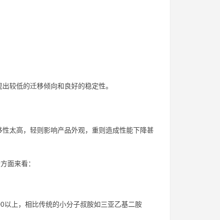
现出较低的迁移倾向和良好的稳定性。
移性太高，轻则影响产品外观，重则造成性能下降甚
个方面来看：
300以上，相比传统的小分子叔胺如三亚乙基二胺