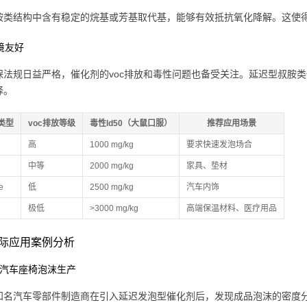
胺类结构中含有稳定的烷基或芳基取代基，能够有效抵抗氧化降解。这使
环境友好
保法规日益严格，催化剂的voc排放和毒性问题也备受关注。延迟型叔胺
择。
类型
voc排放等级
毒性ld50（大鼠口服）
推荐应用场景
高
1000 mg/kg
要求快速发泡场合
中等
2000 mg/kg
家具、垫材
e
低
2500 mg/kg
汽车内饰
极低
>3000 mg/kg
高端保温材料、医疗用品
际应用案例分析
：汽车座椅泡沫生产
知名汽车零部件制造商在引入延迟发泡型催化剂后，发现成品泡沫的密度