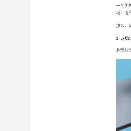
一个优
域，用
那么，
1. 热
多数延