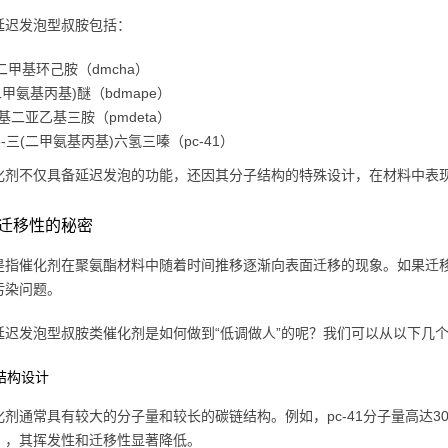
延迟发泡型叔胺包括：
n-二甲基环己胺（dmcha）
二甲氨基丙基)醚（bdmape）
基二亚乙基三胺（pmdeta）
,5-三(二甲氨基丙基)六氢三嗪（pc-41）
化剂不仅具备延迟发泡的功能，还因其分子结构的特殊设计，在材料中表
迁移性的秘密
是指催化剂在聚氨酯材料中随着时间推移逐渐向表面迁移的现象。如果迁
污染问题。
延迟发泡型叔胺类催化剂是如何做到“低调做人”的呢？我们可以从以下几
子结构设计
化剂通常具有较大的分子量和较长的碳链结构。例如，pc-41分子量高达
a），其挥发性和迁移性显著降低。