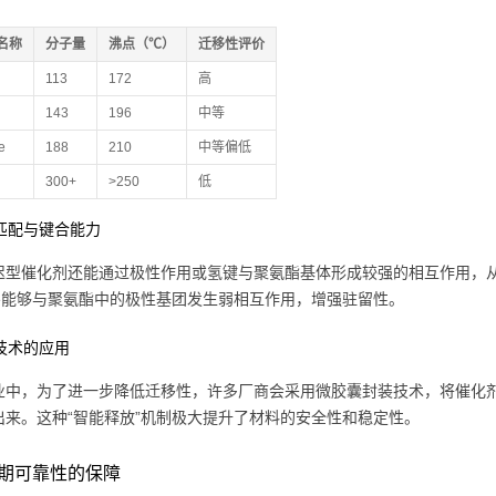
名称
分子量
沸点（℃）
迁移性评价
113
172
高
143
196
中等
e
188
210
中等偏低
300+
>250
低
性匹配与键合能力
迟型催化剂还能通过极性作用或氢键与聚氨酯基体形成较强的相互作用，
ape能够与聚氨酯中的极性基团发生弱相互作用，增强驻留性。
装技术的应用
业中，为了进一步降低迁移性，许多厂商会采用微胶囊封装技术，将催化剂
出来。这种“智能释放”机制极大提升了材料的安全性和稳定性。
期可靠性的保障