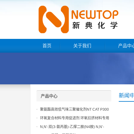
首页
关于我们
产品中
新闻
产品中心
聚氨酯高效低气味三聚催化剂NT CAT P300
环氧复合材料专用促进剂 环氧拉挤材料专用
促进剂 NT EP 120
N,N’-双(3-氨丙基)-乙撑二胺(N4胺) N,N’-