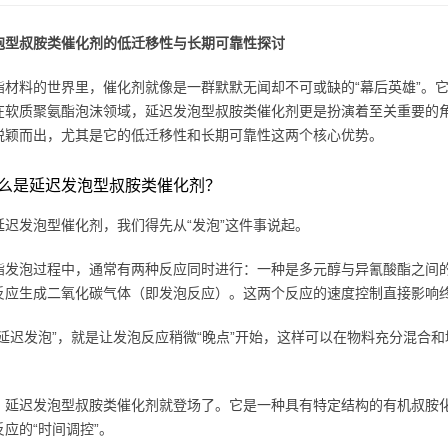
泡型叔胺类催化剂的低迁移性与长期可靠性探讨
酯材料的世界里，催化剂就像是一群默默无闻却不可或缺的“幕后英雄”。
在软质聚氨酯泡沫领域，延迟发泡型叔胺类催化剂更是扮演着至关重要的
脱颖而出，尤其是它的低迁移性和长期可靠性这两个核心优势。
么是延迟发泡型叔胺类催化剂？
延迟发泡型催化剂，我们得先从“发泡”这件事说起。
酯发泡过程中，通常有两种反应同时进行：一种是多元醇与异氰酸酯之间
反应生成二氧化碳气体（即发泡反应）。这两个反应的速度控制直接影响
“延迟发泡”，就是让发泡反应稍微“晚点”开始，这样可以在物料充分混合
。
，延迟发泡型叔胺类催化剂就登场了。它是一种具有特定结构的有机叔胺
应的“时间调控”。