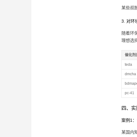
某些叔
3. 对
随着环
理想选
催化剂
teda
dmcha
bdmap
pc-41
四、实
案例1
某国内