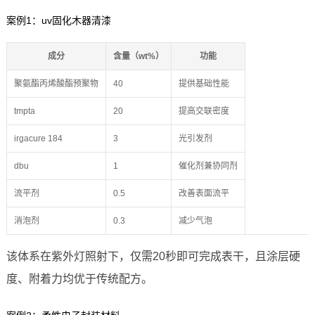
案例1：uv固化木器清漆
成分
含量（wt%）
功能
聚氨酯丙烯酸酯预聚物
40
提供基础性能
tmpta
20
提高交联密度
irgacure 184
3
光引发剂
dbu
1
催化剂兼协同剂
流平剂
0.5
改善表面流平
消泡剂
0.3
减少气泡
该体系在紫外灯照射下，仅需20秒即可完成表干，且涂层硬
度、附着力均优于传统配方。