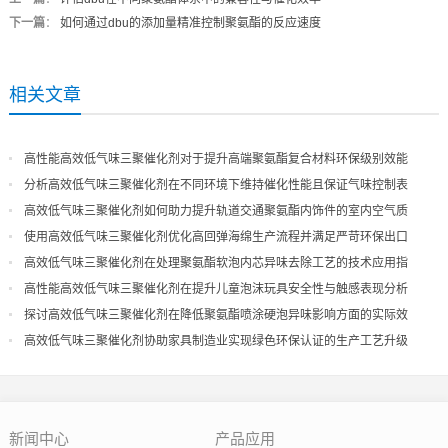
下一篇
：
如何通过dbu的添加量精准控制聚氨酯的反应速度
相关文章
高性能高效低气味三聚催化剂对于提升高端聚氨酯复合材料环保级别效能
分析高效低气味三聚催化剂在不同环境下维持催化性能且保证气味控制表
现
高效低气味三聚催化剂如何助力提升轨道交通聚氨酯内饰件的室内空气质
量
使用高效低气味三聚催化剂优化高回弹海绵生产流程并满足严苛环保出口
高效低气味三聚催化剂在处理聚氨酯软泡内芯异味去除工艺的技术应用指
导
高性能高效低气味三聚催化剂在提升儿童泡沫玩具安全性与触感表现分析
探讨高效低气味三聚催化剂在降低聚氨酯喷涂硬泡异味影响方面的实际效
果
高效低气味三聚催化剂协助家具制造业实现绿色环保认证的生产工艺升级
新闻中心
产品应用