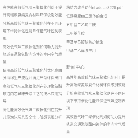
高性能高效低气味三聚催化剂对于提
粘结力改善助剂nt add as3228.pdf
升高端聚氨酯复合材料环保级别效能
低游离度tdi三聚体的合成
分析高效低气味三聚催化剂在不同环
五甲基二乙烯三胺
境下维持催化性能且保证气味控制表
二甲基苄胺
现
甲基单乙醇胺防护措施
高效低气味三聚催化剂如何助力提升
甲基二乙醇胺应用
轨道交通聚氨酯内饰件的室内空气质
量
新闻中心
使用高效低气味三聚催化剂优化高回
高性能高效低气味三聚催化剂对于提
弹海绵生产流程并满足严苛环保出口
升高端聚氨酯复合材料环保级别效能
高效低气味三聚催化剂在处理聚氨酯
分析高效低气味三聚催化剂在不同环
软泡内芯异味去除工艺的技术应用指
境下维持催化性能且保证气味控制表
导
现
高性能高效低气味三聚催化剂在提升
高效低气味三聚催化剂如何助力提升
儿童泡沫玩具安全性与触感表现分析
轨道交通聚氨酯内饰件的室内空气质
量