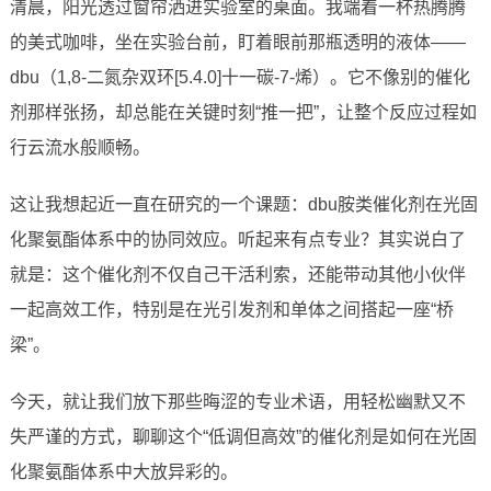
清晨，阳光透过窗帘洒进实验室的桌面。我端着一杯热腾腾
的美式咖啡，坐在实验台前，盯着眼前那瓶透明的液体——
dbu（1,8-二氮杂双环[5.4.0]十一碳-7-烯）。它不像别的催化
剂那样张扬，却总能在关键时刻“推一把”，让整个反应过程如
行云流水般顺畅。
这让我想起近一直在研究的一个课题：dbu胺类催化剂在光固
化聚氨酯体系中的协同效应。听起来有点专业？其实说白了
就是：这个催化剂不仅自己干活利索，还能带动其他小伙伴
一起高效工作，特别是在光引发剂和单体之间搭起一座“桥
梁”。
今天，就让我们放下那些晦涩的专业术语，用轻松幽默又不
失严谨的方式，聊聊这个“低调但高效”的催化剂是如何在光固
化聚氨酯体系中大放异彩的。