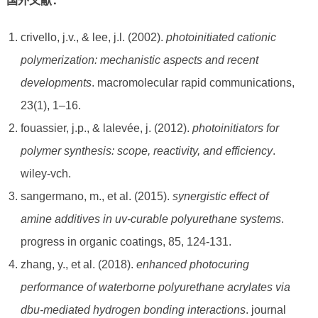
国外文献：
crivello, j.v., & lee, j.l. (2002).
photoinitiated cationic
polymerization: mechanistic aspects and recent
developments
. macromolecular rapid communications,
23(1), 1–16.
fouassier, j.p., & lalevée, j. (2012).
photoinitiators for
polymer synthesis: scope, reactivity, and efficiency
.
wiley-vch.
sangermano, m., et al. (2015).
synergistic effect of
amine additives in uv-curable polyurethane systems
.
progress in organic coatings, 85, 124-131.
zhang, y., et al. (2018).
enhanced photocuring
performance of waterborne polyurethane acrylates via
dbu-mediated hydrogen bonding interactions
. journal