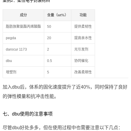
案例2：柔性电子封装材料
成分
含量（wt%）
功能
脂肪族聚氨酯丙烯酸酯
50
提供柔韧性
pegda
20
提高亲水性
darocur 1173
2
光引发剂
dbu
0.5
协同催化
增塑剂
5
改善柔顺性
加入dbu后，体系的固化速度提升了近40%，同时保持了良好
的弹性模量和抗冲击性能。
七、dbu使用的注意事项
尽管dbu好处多多，但在使用过程中也需要注意以下几点：