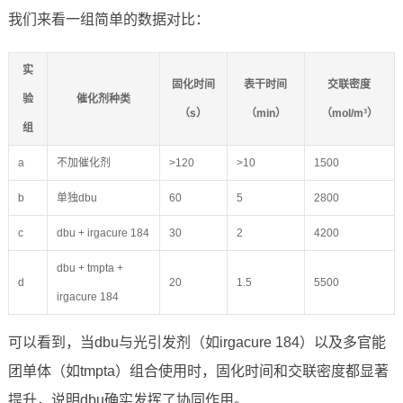
我们来看一组简单的数据对比：
实
固化时间
表干时间
交联密度
验
催化剂种类
（s）
（min）
（mol/m³）
组
a
不加催化剂
>120
>10
1500
b
单独dbu
60
5
2800
c
dbu + irgacure 184
30
2
4200
dbu + tmpta +
d
20
1.5
5500
irgacure 184
可以看到，当dbu与光引发剂（如irgacure 184）以及多官能
团单体（如tmpta）组合使用时，固化时间和交联密度都显著
提升，说明dbu确实发挥了协同作用。