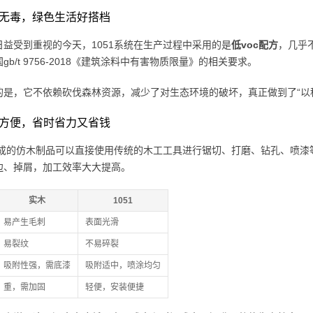
环保无毒，绿色生活好搭档
日益受到重视的今天，1051系统在生产过程中采用的是
低voc配方
，几乎
gb/t 9756-2018《建筑涂料中有害物质限量》的相关要求。
的是，它不依赖砍伐森林资源，减少了对生态环境的破坏，真正做到了“以
加工方便，省时省力又省钱
1制成的仿木制品可以直接使用传统的木工工具进行锯切、打磨、钻孔、喷
边、掉屑，加工效率大大提高。
实木
1051
易产生毛刺
表面光滑
易裂纹
不易碎裂
吸附性强，需底漆
吸附适中，喷涂均匀
重，需加固
轻便，安装便捷