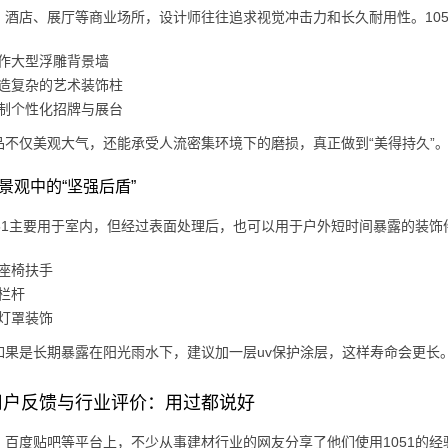
、酒店、展厅等商业场所，设计师往往追求视觉冲击力和长久耐用性。10
作大型浮雕背景墙
造复杂的艺术装饰柱
制个性化招牌与展台
品不仅美观大气，还能承受人流密集环境下的磨损，真正做到“美得持久”
外景观中的“坚强后盾”
051主要用于室内，但经过表面处理后，也可以用于户外短时间暴露的装饰
座椅扶手
栏杆
灯罩装饰
如果是长期暴露在阳光雨水下，建议加一层uv保护涂层，这样寿命会更长
用户反馈与行业评价：用过都说好
、百度贴吧等平台上，不少从事建材行业的网友分享了他们使用1051的经