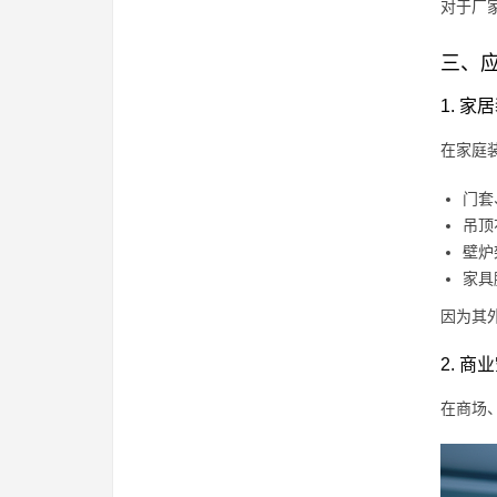
对于厂
三、
1. 家
在家庭装
门套
吊顶
壁炉
家具
因为其
2. 商
在商场