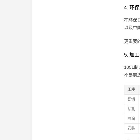
4. 
在环保
以及中国
更重要
5. 
105
不易崩
工序
锯切
钻孔
喷涂
安装