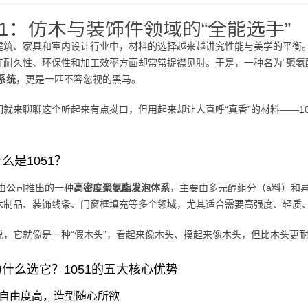
51：仿木与装饰件领域的“全能选手”
建筑、家具和室内设计行业中，材料的选择越来越讲究性能与美学的平衡
在耐久性、环保性和加工效率方面却常常捉襟见肘。于是，一种名为“聚氨
1系统
，更是一匹不容忽视的黑马。
们就来聊聊这个听起来有点拗口，但用起来却让人直呼“真香”的材料——1
么是1051？
是由公司推出的一种
高密度聚氨酯发泡体系
，主要由多元醇组分（a料）和
木制品、装饰线条、门窗框填充等多个领域，尤其适合需要高强度、轻质
说，它就像是一种“假木头”，看起来像木头、摸起来像木头，但比木头更
什么选它？1051的五大核心优势
成型自由度高，造型随心所欲