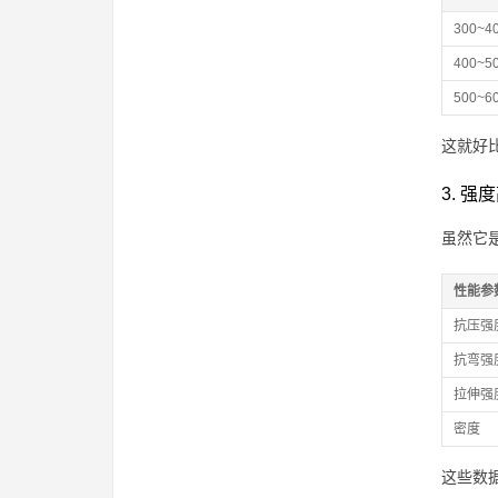
300~4
400~5
500~6
这就好
3. 
虽然它
性能参
抗压强
抗弯强
拉伸强
密度
这些数