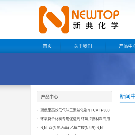
首页
关于我们
产品中
新闻
产品中心
聚氨酯高效低气味三聚催化剂NT CAT P300
环氧复合材料专用促进剂 环氧拉挤材料专用
促进剂 NT EP 120
N,N’-双(3-氨丙基)-乙撑二胺(N4胺) N,N’-