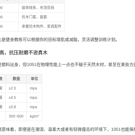
00
装饰线条、吊顶花线
00
仿木门套、窗套
00
承重仿木构件、家具配件
比是健身教练可以根据你的目标增肌或减脂，灵活调整训练计划。
强度高，抗压耐磨不逊真木
是塑料出身，但1051在物理性能上一点也不输于天然木材，甚至在某些
数
数值
单位
度
≥2.0
mpa
度
≥4.5
mpa
度
≥0.8
mpa
300~600
kg/m³
据意味着，即便是在潮湿、温差大或者有轻微撞击的环境下，1051也能