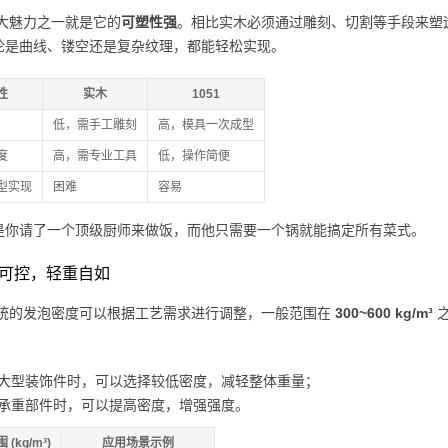
的大魅力之一就是它的
可塑性强
。相比实木必须通过雕刻、切割等手段来塑
论是曲线、镂空还是复杂纹理，都能轻松实现。
性
实木
1051
低，需手工雕刻
高，模具一次成型
度
高，需专业工具
低，操作简便
型实现
困难
容易
是你请了一个顶级厨师来做饭，而他只需要一个锅就能搞定所有菜式。
密度可控，轻重自如
1系统的发泡密度可以根据工艺需求进行调整，一般范围在
300~600 kg/m³
之
大型装饰件时，可以选择较低密度，减轻整体重量；
承重部件时，可以提高密度，增强强度。
(kg/m³)
应用场景示例