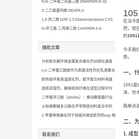
Bis(3-aminopropyl)-ethylenediamine CAS
N,N-二甲基二丙基三胺 DMAPAPA N’-[3-
No10563-26-5
(dimethylamino)propyllpropane-1,3-
3-二乙氨基丙胺 DEAPA 3-
10
diamine CAS No10563-29-8
(Diethylamino)propylamine CAS No 104-
1,3-丙二胺 DAP 1,3-Diaminopropane CAS
在当今
78-9
No 109-76-2
然，但
N-环己基-二丙烯三胺 CHAPAPA 3-4-
的
105
Methoxypropylamine CAS No:5332-73-0
随机文章
今天我
势。
分析耐水解环保金属复合催化剂对固化速度
和表干性能的调控
n,n-二甲基乙醇胺作为表面活性剂在乳液聚合
一、什
中的应用探索
耐热级环氧高温固化剂，赋予复合材料卓越
1051
的玻璃化转变温度和高温机械强度
造纸润湿剂，确保纸张纤维在成型过程中均
沫、仿
匀分布，提高纸张物理性能
二甲基环己胺（dmcha）：推动聚氨酯行业
向更绿色方向发展的动力
简单点
火贴棉聚醚多元醇在声学隔音材料复合中的
应用价值分析
1-甲基咪唑催化剂于核磁共振造影剂的usp 相
二、为
容性
1. 
联系我们