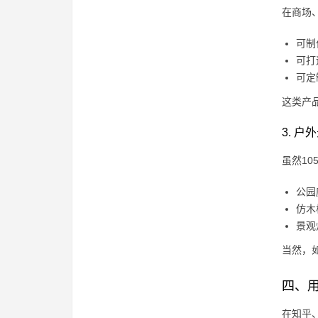
在商场
可制
可打
可定
这类产
3. 户
虽然1
公园
仿木
景观
当然，
四、
在知乎