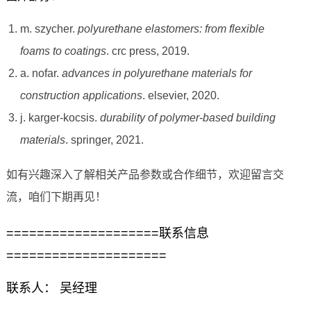
m. szycher.
polyurethane elastomers: from flexible
foams to coatings
. crc press, 2019.
a. nofar.
advances in polyurethane materials for
construction applications
. elsevier, 2020.
j. karger-kocsis.
durability of polymer-based building
materials
. springer, 2021.
如有兴趣深入了解相关产品参数或合作细节，欢迎留言交
流，咱们下期再见！
====================联系信息
=====================
联系人： 吴经理