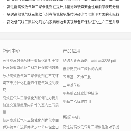
导
高性能高效低气味三聚催化剂在提升儿童泡沫玩具安全性与触感表现分析
探讨高效低气味三聚催化剂在降低聚氨酯喷涂硬泡异味影响方面的实际效
果
高效低气味三聚催化剂协助家具制造业实现绿色环保认证的生产工艺升级
新闻中心
产品应用
高性能高效低气味三聚催化剂对于提
粘结力改善助剂nt add as3228.pdf
升高端聚氨酯复合材料环保级别效能
低游离度tdi三聚体的合成
分析高效低气味三聚催化剂在不同环
五甲基二乙烯三胺
境下维持催化性能且保证气味控制表
二甲基苄胺
现
甲基单乙醇胺防护措施
高效低气味三聚催化剂如何助力提升
甲基二乙醇胺应用
轨道交通聚氨酯内饰件的室内空气质
量
新闻中心
使用高效低气味三聚催化剂优化高回
高性能高效低气味三聚催化剂对于提
弹海绵生产流程并满足严苛环保出口