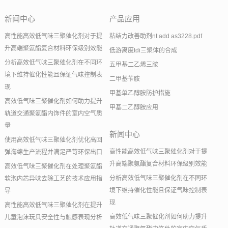
新闻中心
产品应用
高性能高效低气味三聚催化剂对于提
粘结力改善助剂nt add as3228.pdf
升高端聚氨酯复合材料环保级别效能
低游离度tdi三聚体的合成
分析高效低气味三聚催化剂在不同环
五甲基二乙烯三胺
境下维持催化性能且保证气味控制表
二甲基苄胺
现
甲基单乙醇胺防护措施
高效低气味三聚催化剂如何助力提升
甲基二乙醇胺应用
轨道交通聚氨酯内饰件的室内空气质
量
新闻中心
使用高效低气味三聚催化剂优化高回
高性能高效低气味三聚催化剂对于提
弹海绵生产流程并满足严苛环保出口
升高端聚氨酯复合材料环保级别效能
高效低气味三聚催化剂在处理聚氨酯
分析高效低气味三聚催化剂在不同环
软泡内芯异味去除工艺的技术应用指
境下维持催化性能且保证气味控制表
导
现
高性能高效低气味三聚催化剂在提升
高效低气味三聚催化剂如何助力提升
儿童泡沫玩具安全性与触感表现分析