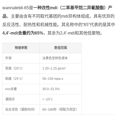
wannatetdi-65是
一种改性mdi（二苯基甲烷二异氰酸酯）产
品
，主要由含有不同取代基团的mdi异构体组成，具有优异的
反应活性、耐热性和机械性能。其名称中的“65”代表的是其中
4,4′-mdi含量约为65%
，其余为2,4′-mdi和其他低聚物。
物理参数
数值范围
外观
淡黄色至棕色液体
密度（20°c）
1.20–1.25 g/cm³
粘度（25°c）
50–150 mpa·s
nco含量
30.0–31.5%
凝固点
< -10°c
反应活性（凝胶时间）
60–180秒（视配方而定）