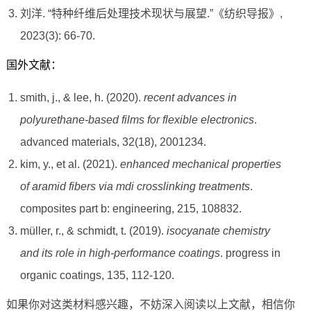
刘洋. “特种纤维后处理技术现状与展望.”《纺织导报》,
2023(3): 66-70.
国外文献：
smith, j., & lee, h. (2020).
recent advances in
polyurethane-based films for flexible electronics
.
advanced materials, 32(18), 2001234.
kim, y., et al. (2021).
enhanced mechanical properties
of aramid fibers via mdi crosslinking treatments
.
composites part b: engineering, 215, 108832.
müller, r., & schmidt, t. (2019).
isocyanate chemistry
and its role in high-performance coatings
. progress in
organic coatings, 135, 112-120.
如果你对这类材料感兴趣，不妨深入阅读以上文献，相信你