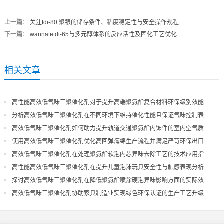
上一篇
：
关注tdi-80 聚银的储存条件、粘度稳定性与安全操作规程
下一篇
：
wannatetdi-65与多元醇体系的反应活性及固化工艺优化
相关文章
高性能高效低气味三聚催化剂对于提升高端聚氨酯复合材料环保级别效能
分析高效低气味三聚催化剂在不同环境下维持催化性能且保证气味控制表
现
高效低气味三聚催化剂如何助力提升轨道交通聚氨酯内饰件的室内空气质
量
使用高效低气味三聚催化剂优化高回弹海绵生产流程并满足严苛环保出口
高效低气味三聚催化剂在处理聚氨酯软泡内芯异味去除工艺的技术应用指
导
高性能高效低气味三聚催化剂在提升儿童泡沫玩具安全性与触感表现分析
探讨高效低气味三聚催化剂在降低聚氨酯喷涂硬泡异味影响方面的实际效
果
高效低气味三聚催化剂协助家具制造业实现绿色环保认证的生产工艺升级