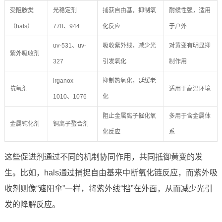
受阻胺类
光稳定剂
捕获自由基，抑制氧
耐候性强，适用
（hals）
770、944
化反应
于户外
uv-531、uv-
吸收紫外线，减少光
对黄变有明显抑
紫外吸收剂
327
引发氧化
制作用
irganox
抑制热氧化，延缓老
抗氧剂
适用于高温环境
1010、1076
化
阻止金属离子催化氧
多用于含金属体
金属钝化剂
铜离子螯合剂
化反应
系
这些促进剂通过不同的机制协同作用，共同抵御黄变的发
生。比如，hals通过捕捉自由基来中断氧化链反应，而紫外吸
收剂则像“遮阳伞”一样，将紫外线“挡”在外面，从而减少光引
发的降解反应。