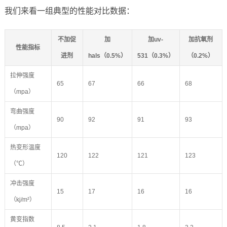
我们来看一组典型的性能对比数据：
不加促
加
加uv-
加抗氧剂
性能指标
进剂
hals（0.5%）
531（0.3%）
（0.2%）
拉伸强度
65
67
66
68
（mpa）
弯曲强度
90
92
91
93
（mpa）
热变形温度
120
122
121
123
（℃）
冲击强度
15
17
16
16
（kj/m²）
黄变指数