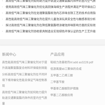
现
高效低气味三聚催化剂如何助力提升轨道交通聚氨酯内饰件的室内空气质
量
使用高效低气味三聚催化剂优化高回弹海绵生产流程并满足严苛环保出口
高效低气味三聚催化剂在处理聚氨酯软泡内芯异味去除工艺的技术应用指
导
高性能高效低气味三聚催化剂在提升儿童泡沫玩具安全性与触感表现分析
探讨高效低气味三聚催化剂在降低聚氨酯喷涂硬泡异味影响方面的实际效
果
高效低气味三聚催化剂协助家具制造业实现绿色环保认证的生产工艺升级
新闻中心
产品应用
高性能高效低气味三聚催化剂对于提
粘结力改善助剂nt add as3228.pdf
升高端聚氨酯复合材料环保级别效能
低游离度tdi三聚体的合成
分析高效低气味三聚催化剂在不同环
五甲基二乙烯三胺
境下维持催化性能且保证气味控制表
二甲基苄胺
现
甲基单乙醇胺防护措施
高效低气味三聚催化剂如何助力提升
甲基二乙醇胺应用
轨道交通聚氨酯内饰件的室内空气质
量