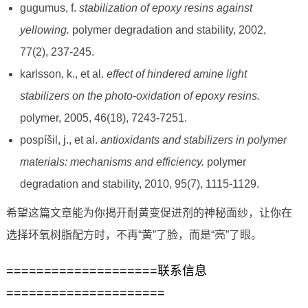
gugumus, f.
stabilization of epoxy resins against
yellowing.
polymer degradation and stability, 2002,
77(2), 237-245.
karlsson, k., et al.
effect of hindered amine light
stabilizers on the photo-oxidation of epoxy resins.
polymer, 2005, 46(18), 7243-7251.
pospíšil, j., et al.
antioxidants and stabilizers in polymer
materials: mechanisms and efficiency.
polymer
degradation and stability, 2010, 95(7), 1115-1129.
希望这篇文章能为你揭开耐黄变促进剂的神秘面纱，让你在
选择环氧树脂配方时，不再“黄”了脸，而是“亮”了眼。
====================联系信息
=====================