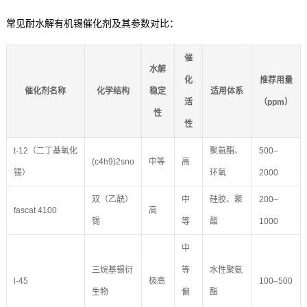
常见耐水解有机锡催化剂及其参数对比：
催
水解
化
推荐用量
催化剂名称
化学结构
稳定
适用体系
活
（ppm）
性
性
t-12（二丁基氧化
聚氨酯、
500–
(c4h9)2sno
中等
高
锡）
环氧
2000
双（乙酰）
中
硅胶、聚
200–
fascat 4100
高
锡
等
酯
1000
中
三烷基锡衍
等
水性聚氨
l-45
极高
100–500
生物
偏
酯