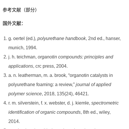
参考文献（部分）
国外文献：
g. oertel (ed.),
polyurethane handbook
, 2nd ed., hanser,
munich, 1994.
j. h. teichman,
organotin compounds: principles and
applications
, crc press, 2004.
a. n. leatherman, m. a. brook, “organotin catalysts in
polyurethane foaming: a review,”
journal of applied
polymer science
, 2018, 135(24), 46421.
r. m. silverstein, f. x. webster, d. j. kiemle,
spectrometric
identification of organic compounds
, 8th ed., wiley,
2014.