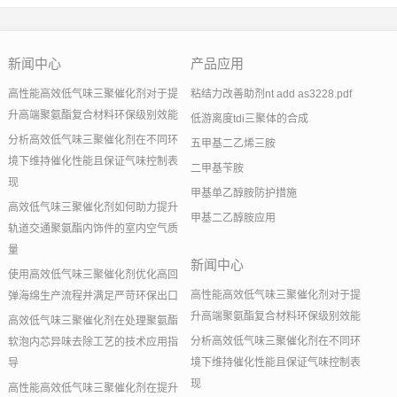
新闻中心
产品应用
高性能高效低气味三聚催化剂对于提
粘结力改善助剂nt add as3228.pdf
升高端聚氨酯复合材料环保级别效能
低游离度tdi三聚体的合成
分析高效低气味三聚催化剂在不同环
五甲基二乙烯三胺
境下维持催化性能且保证气味控制表
二甲基苄胺
现
甲基单乙醇胺防护措施
高效低气味三聚催化剂如何助力提升
甲基二乙醇胺应用
轨道交通聚氨酯内饰件的室内空气质
量
新闻中心
使用高效低气味三聚催化剂优化高回
高性能高效低气味三聚催化剂对于提
弹海绵生产流程并满足严苛环保出口
升高端聚氨酯复合材料环保级别效能
高效低气味三聚催化剂在处理聚氨酯
分析高效低气味三聚催化剂在不同环
软泡内芯异味去除工艺的技术应用指
境下维持催化性能且保证气味控制表
导
现
高性能高效低气味三聚催化剂在提升