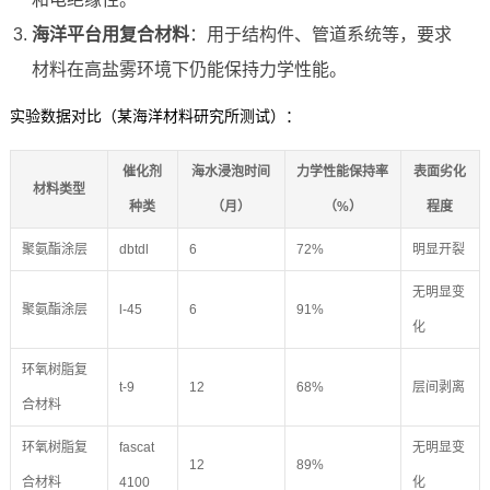
海洋平台用复合材料
：用于结构件、管道系统等，要求
材料在高盐雾环境下仍能保持力学性能。
实验数据对比（某海洋材料研究所测试）：
催化剂
海水浸泡时间
力学性能保持率
表面劣化
材料类型
种类
（月）
（%）
程度
聚氨酯涂层
dbtdl
6
72%
明显开裂
无明显变
聚氨酯涂层
l-45
6
91%
化
环氧树脂复
t-9
12
68%
层间剥离
合材料
环氧树脂复
fascat
无明显变
12
89%
合材料
4100
化