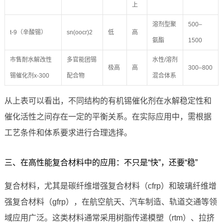
上
溶剂型聚
500–
t-9（辛酸锡）
sn(oocr)2
低
高
氨酯
1500
市售耐水解改性
多官能团锡
水性/溶剂
极高
高
300–800
锡催化剂x-300
配合物
混合体系
从上表可以看出，不同结构的有机锡催化剂在水解稳定性和
催化活性之间存在一定的平衡关系。在实际应用中，需根据
工艺条件和体系要求进行合理选择。
三、在高性能复合材料中的应用：不只是“快”，还要“稳”
复合材料，尤其是碳纤维增强复合材料（cfrp）和玻璃纤维增
强复合材料（gfrp），在航空航天、汽车制造、轨道交通等领
域应用广泛。这类材料通常采用树脂传递模塑（rtm）、拉挤