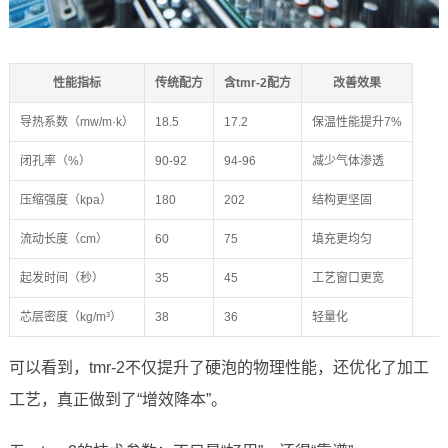
性能指标
传统配方
含tmr-2配方
改善效果
导热系数（mw/m·k）
18.5
17.2
保温性能提升7%
闭孔率（%）
90-92
94-96
减少气体渗透
压缩强度（kpa）
180
202
结构更坚固
流动长度（cm）
60
75
填充更均匀
起发时间（秒）
35
45
工艺窗口更宽
芯层密度（kg/m³）
38
36
轻量化
可以看到，tmr-2不仅提升了硬泡的物理性能，还优化了加工
工艺，真正做到了“增效降本”。