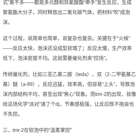
式”差不多——都是多元醇和异氰酸酯“牵手”发生反应，生成
聚氨酯大分子，同时释放出二氧化碳气体，把材料“吹”成泡
沫。
这个过程，说简单也简单，说复杂也复杂。关键在于“火候”
——反应太快，泡沫还没成型就塌了；反应太慢，生产效率
低下，泡沫密度不均。这就需要催化剂来“控场”。
传统催化剂，比如三亚乙基二胺（teda）、双（2-二甲氨基乙
基）醚（a-99），反应迅猛，效率高，但容易“上头”，导致泡
沫内部结构不均，甚至出现“焦心”现象。而tmr-2的出现，就像
给这场化学“派对”请了个dj，节奏感极强，让反应既不拖沓也
不失控。
三、tmr-2在软泡中的“温柔掌控”