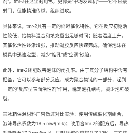
剂”。tmr-2在这里的角色，更像是“中场发动机”——它不直接
射门，但能精准传球，组织进攻。
具体来说，tmr-2具有一定的延迟催化特性。它在反应初期活
性较低，给物料混合和填充留出足够时间；随着温度上升，
其催化活性逐渐增强，推动凝胶反应快速完成，确保泡沫在
模具中迅速定型，减少“缩孔”或“空洞”缺陷。
此外，tmr-2还能改善泡沫的闭孔率。由于其分子结构中含有
羟基，它可以参与部分反应，成为聚合物链的一部分，起到
一定的“反应型表面活性剂”作用，稳定泡孔结构，减少泡壁破
裂。
某冰箱保温材料厂曾做过对比实验：使用传统催化剂组合，
泡沫导热系数为18.5 mw/(m·k)；改用含tmr-2的配方后，导热