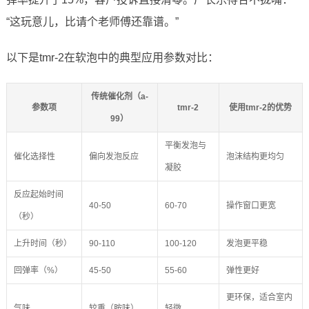
“这玩意儿，比请个老师傅还靠谱。”
以下是tmr-2在软泡中的典型应用参数对比：
传统催化剂（a-
参数项
tmr-2
使用tmr-2的优势
99）
平衡发泡与
催化选择性
偏向发泡反应
泡沫结构更均匀
凝胶
反应起始时间
40-50
60-70
操作窗口更宽
（秒）
上升时间（秒）
90-110
100-120
发泡更平稳
回弹率（%）
45-50
55-60
弹性更好
更环保，适合室内
气味
较重（胺味）
轻微