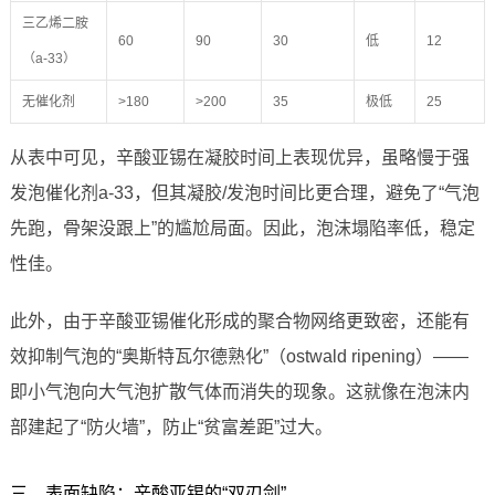
三乙烯二胺
60
90
30
低
12
（a-33）
无催化剂
>180
>200
35
极低
25
从表中可见，辛酸亚锡在凝胶时间上表现优异，虽略慢于强
发泡催化剂a-33，但其凝胶/发泡时间比更合理，避免了“气泡
先跑，骨架没跟上”的尴尬局面。因此，泡沫塌陷率低，稳定
性佳。
此外，由于辛酸亚锡催化形成的聚合物网络更致密，还能有
效抑制气泡的“奥斯特瓦尔德熟化”（ostwald ripening）——
即小气泡向大气泡扩散气体而消失的现象。这就像在泡沫内
部建起了“防火墙”，防止“贫富差距”过大。
三、表面缺陷：辛酸亚锡的“双刃剑”