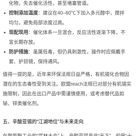
化物，失去催化活性，甚至堵塞管道。
控制添加温度
：建议在40–60℃下加入多元醇中，搅拌
均匀，避免局部浓度过高。
现配现用
：催化体系一旦混合，反应活性逐渐下降，不
宜长期存放。
防护措施
：虽属低毒，但仍具刺激性，操作时应佩戴手
套、护目镜，保持通风。
值得一提的是，近年来环保法规日益严格，有机锡化合物因
潜在的生态毒性受到关注。欧盟reach法规已对部分有机锡实
施限制，因此在出口产品中需谨慎使用，或考虑替代品如
铋、锌类催化剂。
五、辛酸亚锡的“江湖地位”与未来走向
在聚氨酯工业的“武林大会”上，辛酸亚锡虽非“天下”，却是“十