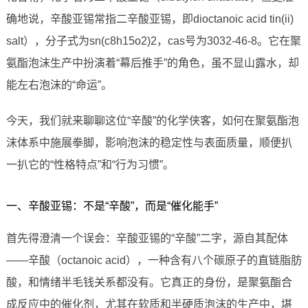
确地说，辛酸亚锡常指二辛酸亚锡，即dioctanoic acid tin(ii)
salt），分子式为sn(c8h15o2)2，cas号为3032-46-8。它在聚
氨酯泡沫生产中扮演着“幕后推手”的角色，虽不显山露水，却
能左右泡沫的“命运”。
今天，我们就来聊聊这位“辛酸”的化学侠客，如何在聚氨酯泡
沫体系中施展拳脚，影响泡沫的稳定性与表面质量，顺便扒
一扒它的“性格特点”和“行为习惯”。
一、辛酸亚锡：不是“辛酸”，而是“催化能手”
首先得澄清一个误会：辛酸亚锡的“辛酸”二字，源自其配体
——辛酸（octanoic acid），一种含有八个碳原子的直链脂肪
酸，和情绪半毛钱关系都没有。它真正的身份，是聚氨酯合
成反应中的催化剂，尤其在软质和半硬质泡沫的生产中，堪