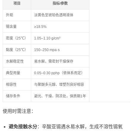
项目
指标/参数
外观
淡黄色至琥珀色透明液体
锡含量
≥18.5%
密度（25℃）
1.05–1.10 g/cm³
黏度（25℃）
150–250 mpa·s
水解稳定性
易水解，需密封干燥保存
典型用量
0.05–0.30 pphp（依体系而定）
相容性
与聚醚多元醇、增塑剂良好相容
储存条件
避光、干燥、阴凉处，保质期1年
使用时需注意：
避免接触水分
：辛酸亚锡遇水易水解，生成不溶性锡氧