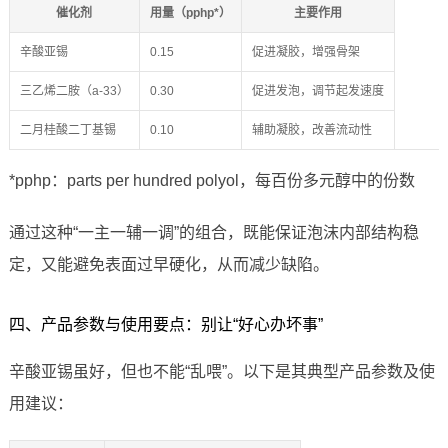
催化剂
用量（pphp*）
主要作用
辛酸亚锡
0.15
促进凝胶，增强骨架
三乙烯二胺（a-33）
0.30
促进发泡，调节起发速度
二月桂酸二丁基锡
0.10
辅助凝胶，改善流动性
*pphp：parts per hundred polyol，每百份多元醇中的份数
通过这种“一主一辅一调”的组合，既能保证泡沫内部结构稳
定，又能避免表面过早硬化，从而减少缺陷。
四、产品参数与使用要点：别让“好心办坏事”
辛酸亚锡虽好，但也不能“乱喂”。以下是其典型产品参数及使
用建议：