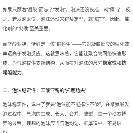
如果只顾着“凝胶”而忘了“发泡”，泡沫还没长成，就“僵”了；反
之，若发泡太快，泡沫还没来得及定型，就“塌”了。因此，催
化剂的“火候”至关重要。
而辛酸亚锡，恰好是一位“偏科生”——它对凝胶反应的催化效
率远高于发泡反应。这就意味着，它能让聚合物网络快速形
成，为气泡提供支撑结构，从而提升泡沫的
尺寸稳定性
和
抗
塌陷能力
。
二、泡沫稳定性：辛酸亚锡的“托底功夫”
泡沫稳定性，说白了就是“泡沫能不能撑住不破”。在聚氨酯发
泡过程中，气泡的生成、长大、合并、破裂，是一个动态博
弈的过程。理想的泡沫应当气泡均匀、壁厚适中、不易破
裂。