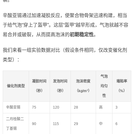
辛酸亚锡通过加速凝胶反应，使聚合物骨架迅速构建，相当
于给气泡“穿上了盔甲”。这层“盔甲”越早形成，气泡就越不容
易合并或破裂，从而提高泡沫的
初期稳定性
。
我们来看一组实验数据对比（假设条件相同，仅改变催化剂
类型）：
气泡
凝胶时间
发泡时间
泡沫密度
塌陷率
催化剂类型
均匀
（秒）
（秒）
（kg/m³）
（%）
性
辛酸亚锡
75
120
28
高
3
二月桂酸二
90
115
29
中
6
丁基锡