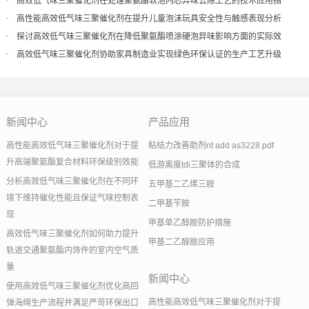
高效低气味三聚催化剂在处理聚氨酯软泡内芯异味去除工艺的技术应用指
导
高性能高效低气味三聚催化剂在提升儿童泡沫玩具安全性与触感表现分析
探讨高效低气味三聚催化剂在降低聚氨酯喷涂硬泡异味影响方面的实际效
果
高效低气味三聚催化剂协助家具制造业实现绿色环保认证的生产工艺升级
新闻中心
产品应用
高性能高效低气味三聚催化剂对于提
粘结力改善助剂nt add as3228.pdf
升高端聚氨酯复合材料环保级别效能
低游离度tdi三聚体的合成
分析高效低气味三聚催化剂在不同环
五甲基二乙烯三胺
境下维持催化性能且保证气味控制表
二甲基苄胺
现
甲基单乙醇胺防护措施
高效低气味三聚催化剂如何助力提升
甲基二乙醇胺应用
轨道交通聚氨酯内饰件的室内空气质
量
新闻中心
使用高效低气味三聚催化剂优化高回
高性能高效低气味三聚催化剂对于提
弹海绵生产流程并满足严苛环保出口