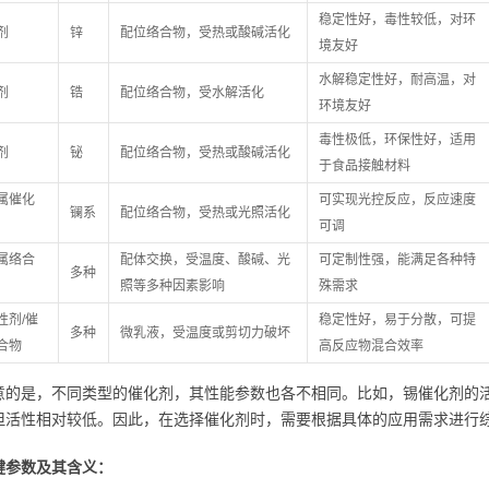
稳定性好，毒性较低，对环
剂
锌
配位络合物，受热或酸碱活化
境友好
水解稳定性好，耐高温，对
剂
锆
配位络合物，受水解活化
环境友好
毒性极低，环保性好，适用
剂
铋
配位络合物，受热或酸碱活化
于食品接触材料
属催化
可实现光控反应，反应速度
镧系
配位络合物，受热或光照活化
可调
属络合
配体交换，受温度、酸碱、光
可定制性强，能满足各种特
多种
照等多种因素影响
殊需求
性剂/催
稳定性好，易于分散，可提
多种
微乳液，受温度或剪切力破坏
合物
高反应物混合效率
意的是，不同类型的催化剂，其性能参数也各不相同。比如，锡催化剂的
但活性相对较低。因此，在选择催化剂时，需要根据具体的应用需求进行
键参数及其含义：