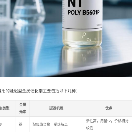
常用的延迟型金属催化剂主要包括以下几种：
金属
剂类型
延迟机理
优点
元素
活性高，用量少，价格相对
剂
锡
配位络合物，受热解离
较低