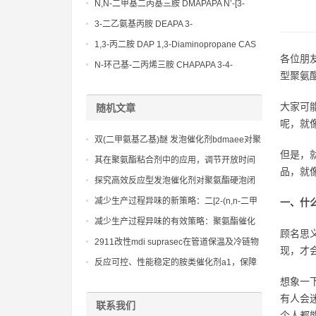
Bis(3-aminopropyl)-ethylenediamine CAS
N,N-二甲基二丙基三胺 DMAPAPA N’-[3-
No10563-26-5
(dimethylamino)propyllpropane-1,3-
3-二乙氨基丙胺 DEAPA 3-
diamine CAS No10563-29-8
(Diethylamino)propylamine CAS No 104-
1,3-丙二胺 DAP 1,3-Diaminopropane CAS
78-9
各位朋
No 109-76-2
N-环己基-二丙烯三胺 CHAPAPA 3-4-
型聚氨
Methoxypropylamine CAS No:5332-73-0
大家可
随机文章
呢，就
双(二甲氨基乙基)醚 发泡催化剂bdmaee对聚
但是，
氨酯泡沫孔隙结构和物理机械性能的调控作
其在聚氨酯粘合剂中的应用，调节开放时间
品，就
用
和固化速度
探究高效反应型发泡催化剂对聚氨酯硬泡闭
孔率和热导率的影响
减少生产过程异味的新策略：二[2-(n,n-二甲
一、什
氨基乙基)]醚
减少生产过程异味的有效策略：聚氨酯催化
顾名思
剂pmdeta的应用
2911改性mdi suprasec在管道保温及冷链物
现，才
流中的mdi应用价值
反应可控、性能稳定的胺类催化剂a1，保障
大规模生产的顺利进行
想象一
有人会
联系我们
个人都