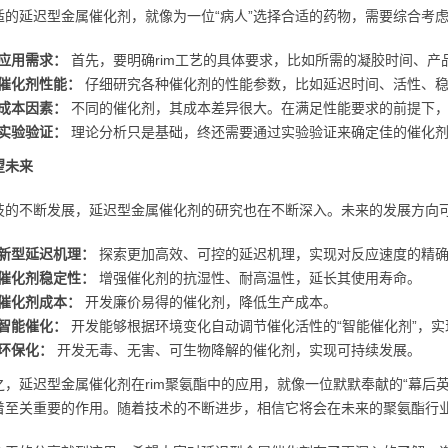
适的延迟型金属催化剂，就像为一位“病人”选择合适的药物，需要综合考
应用需求：
首先，要明确rim工艺的具体要求，比如所需的凝胶时间、产
催化剂性能：
仔细研究各种催化剂的性能参数，比如延迟时间、活性、
成本因素：
不同的催化剂，其成本差异很大。在满足性能要求的前提下，
实验验证：
理论分析只是基础，终还需要通过实验验证来确定佳的催化
望未来
技的不断发展，延迟型金属催化剂的研究也在不断深入。未来的发展方向
新型延迟机理：
探索更加高效、可控的延迟机理，实现对反应速度的精
催化剂稳定性：
增强催化剂的抗湿性、耐高温性，延长其使用寿命。
催化剂成本：
开发廉价易得的催化剂，降低生产成本。
智能催化：
开发能够根据环境变化自动调节催化活性的“智能催化剂”，
环保化：
开发无毒、无害、可生物降解的催化剂，实现可持续发展。
之，延迟型金属催化剂在rim聚氨酯中的应用，就像一位默默奉献的“幕后
着至关重要的作用。随着技术的不断进步，相信它将会在未来的聚氨酯行