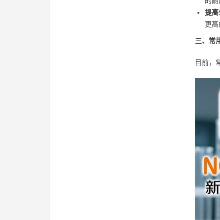
的耐
提高
更高
三、常
目前，