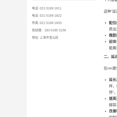
电话: 021-5169 1811
这种“
电话: 021-5169 1822
配位
传真: 021-5169 1833
质出
吴经理：183 0190 3156
微胶
地址: 上海市宝山区
前体
能展
二、延
在ri
延长
样，
师”
提高
越容
改善