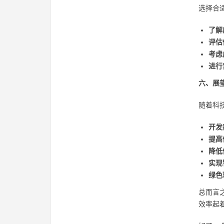
选择合
了解
评估
考虑
进行
六、展
随着科
开发
提高
降低
实现
绿色
总而言
效率起