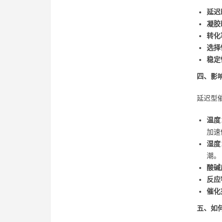
延迟
凝胶
转化
选择
稳定
四、影
延迟型
温度
加速
湿度
潮。
酸碱
反应
催化
五、如