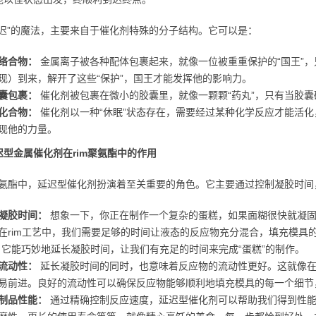
延迟”的魔法，主要来自于催化剂特殊的分子结构。它可以是：
络合物：
金属离子被各种配体包裹起来，就像一位被重重保护的“国王”，
现）到来，解开了这些“保护”，国王才能发挥他的影响力。
囊包裹：
催化剂被包裹在微小的胶囊里，就像一颗颗“药丸”，只有当胶
化合物：
催化剂以一种“休眠”状态存在，需要经过某种化学反应才能活化
现他的力量。
迟型金属催化剂在rim聚氨酯中的作用
m聚氨酯中，延迟型催化剂扮演着至关重要的角色。它主要通过控制凝胶时
凝胶时间：
想象一下，你正在制作一个复杂的蛋糕，如果面糊很快就凝固
在rim工艺中，我们需要足够的时间让液态的反应物充分混合，填充模具
，它能巧妙地延长凝胶时间，让我们有充足的时间来完成“蛋糕”的制作。
流动性：
延长凝胶时间的同时，也意味着反应物的流动性更好。这就像在
易前进。良好的流动性可以确保反应物能够顺利地填充模具的每一个细节
制品性能：
通过精确控制反应速度，延迟型催化剂可以帮助我们得到性能