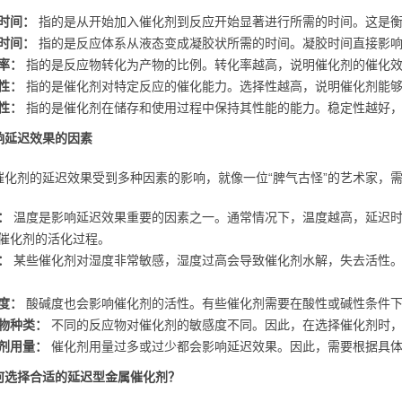
时间：
指的是从开始加入催化剂到反应开始显著进行所需的时间。这是衡
时间：
指的是反应体系从液态变成凝胶状所需的时间。凝胶时间直接影响着
率：
指的是反应物转化为产物的比例。转化率越高，说明催化剂的催化
性：
指的是催化剂对特定反应的催化能力。选择性越高，说明催化剂能够
性：
指的是催化剂在储存和使用过程中保持其性能的能力。稳定性越好，
响延迟效果的因素
催化剂的延迟效果受到多种因素的影响，就像一位“脾气古怪”的艺术家，
：
温度是影响延迟效果重要的因素之一。通常情况下，温度越高，延迟时
催化剂的活化过程。
：
某些催化剂对湿度非常敏感，湿度过高会导致催化剂水解，失去活性。
度：
酸碱度也会影响催化剂的活性。有些催化剂需要在酸性或碱性条件
物种类：
不同的反应物对催化剂的敏感度不同。因此，在选择催化剂时，
剂用量：
催化剂用量过多或过少都会影响延迟效果。因此，需要根据具体
何选择合适的延迟型金属催化剂？