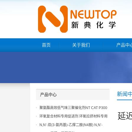
首页
关于我们
产品中
新闻
产品中心
聚氨酯高效低气味三聚催化剂NT CAT P300
延
环氧复合材料专用促进剂 环氧拉挤材料专用
促进剂 NT EP 120
N,N’-双(3-氨丙基)-乙撑二胺(N4胺) N,N’-