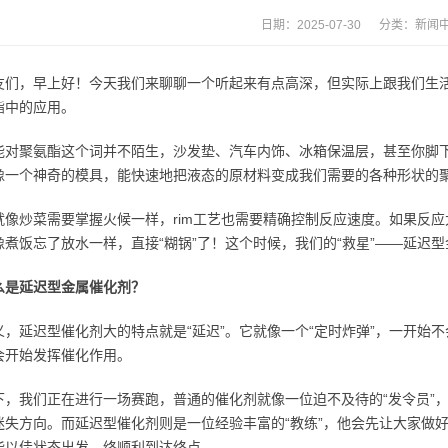
日期：2025-07-30 分类：
新闻
友们，早上好！今天我们来聊聊一个听起来有点高深，但实际上跟我们生
酯中的应用。
能对聚氨酯这个词并不陌生，沙发垫、汽车内饰、冰箱保温层，甚至你脚下
像一个神奇的模具，能快速地把液态的原材料变成我们需要的各种形状的
就像炒菜需要掌握火候一样，rim工艺也需要精确控制反应速度。如果反
像煮饭忘了放水一样，直接“糊锅”了！这个时候，我们的“救星”——延迟
么是延迟型金属催化剂？
义，延迟型催化剂大的特点就是“延迟”。它就像一个“定时炸弹”，一开始不
会开始发挥催化作用。
下，我们正在进行一场赛跑，普通的催化剂就像一位迫不及待的“发令员”
迷失方向。而延迟型催化剂则是一位经验丰富的“教练”，他会先让大家做
能以佳状态出发，终顺利到达终点。