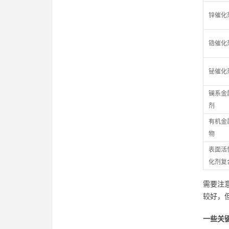
锌催化
锆催化
铋催化
镧系金
剂
有机金
物
表面活
化剂复
需要注
较好，
一些关