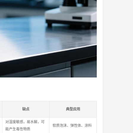
缺点
典型应用
对湿度敏感，易水解，可
软质泡沫、弹性体、涂料
能产生毒性物质