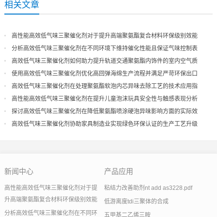
相关文章
高性能高效低气味三聚催化剂对于提升高端聚氨酯复合材料环保级别效能
分析高效低气味三聚催化剂在不同环境下维持催化性能且保证气味控制表
现
高效低气味三聚催化剂如何助力提升轨道交通聚氨酯内饰件的室内空气质
量
使用高效低气味三聚催化剂优化高回弹海绵生产流程并满足严苛环保出口
高效低气味三聚催化剂在处理聚氨酯软泡内芯异味去除工艺的技术应用指
导
高性能高效低气味三聚催化剂在提升儿童泡沫玩具安全性与触感表现分析
探讨高效低气味三聚催化剂在降低聚氨酯喷涂硬泡异味影响方面的实际效
果
高效低气味三聚催化剂协助家具制造业实现绿色环保认证的生产工艺升级
新闻中心
产品应用
高性能高效低气味三聚催化剂对于提
粘结力改善助剂nt add as3228.pdf
升高端聚氨酯复合材料环保级别效能
低游离度tdi三聚体的合成
分析高效低气味三聚催化剂在不同环
五甲基二乙烯三胺