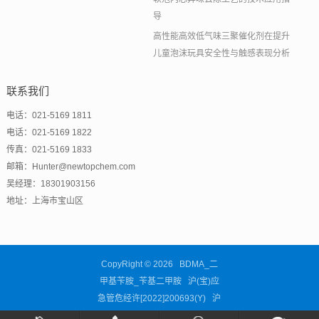
导
高性能高效低气味三聚催化剂在提升
儿童泡沫玩具安全性与触感表现分析
联系我们
电话：021-5169 1811
电话：021-5169 1822
传真：021-5169 1833
邮箱：Hunter@newtopchem.com
吴经理：18301903156
地址：上海市宝山区
CopyRight © 2026 BDMA_二
甲基苄胺_苄基二甲胺 沪(宝)应
急管危经许[2022]200693(Y)
沪
ICP备11038676号-63