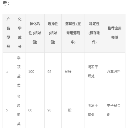
考：
产
化
催化活
选择性
溶解性 (在
稳定性
品
学
推荐应用
性 (相对
(相对
常用溶剂
(储存条
型
成
领域
值)
值)
中)
件)
号
分
季
铵
阴凉干
a
100
95
良好
汽车涂料
盐
燥处
类
金
属
阴凉干
电子粘合
b
60
98
一般
盐
燥处
剂
类