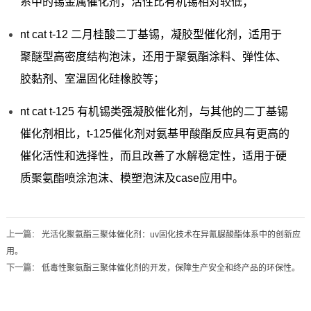
系中的锡金属催化剂，活性比有机锡相对较低；
nt cat t-12 二月桂酸二丁基锡，凝胶型催化剂，适用于
聚醚型高密度结构泡沫，还用于聚氨酯涂料、弹性体、
胶黏剂、室温固化硅橡胶等；
nt cat t-125 有机锡类强凝胶催化剂，与其他的二丁基锡
催化剂相比，t-125催化剂对氨基甲酸酯反应具有更高的
催化活性和选择性，而且改善了水解稳定性，适用于硬
质聚氨酯喷涂泡沫、模塑泡沫及case应用中。
上一篇
：
光活化聚氨酯三聚体催化剂：uv固化技术在异氰脲酸酯体系中的创新应
用。
下一篇
：
低毒性聚氨酯三聚体催化剂的开发，保障生产安全和终产品的环保性。