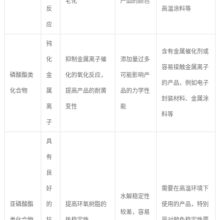
老化
产品的颜色
反
高温涂料等
应
钝
含有金属催化剂或
化
抑制金属离子催
添加量过多
容易接触金属离子
磷酸酯类
金
化的氧化反应，
可能影响产
的产品，例如电子
化合物
属
提高产品的耐黄
品的力学性
封装材料、金属涂
离
变性
能
料等
子
具
有
良
好
需要在高温环境下
水解稳定性
亚磷酸酯
的
提高环氧树脂的
使用的产品，特别
较差，容易