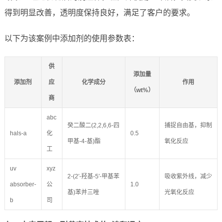
得到明显改善，透明度保持良好，满足了客户的要求。
以下为该案例中添加剂的使用参数表：
供
添加量
添加剂
应
化学成分
作用
（wt%）
商
abc
癸二酸二(2,2,6,6-四
捕捉自由基，抑制
hals-a
化
0.5
甲基-4-基)酯
氧化反应
工
uv
xyz
2-(2′-羟基-5′-甲基苯
吸收紫外线，减少
absorber-
公
1.0
基)苯并三唑
光氧化反应
b
司