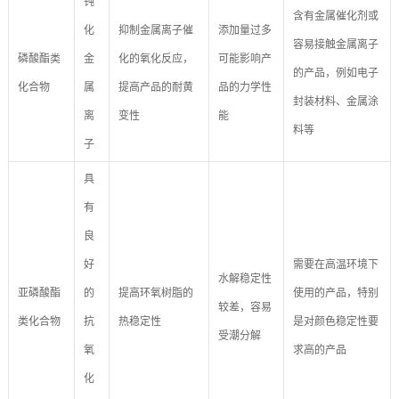
钝
含有金属催化剂或
化
抑制金属离子催
添加量过多
容易接触金属离子
磷酸酯类
金
化的氧化反应，
可能影响产
的产品，例如电子
化合物
属
提高产品的耐黄
品的力学性
封装材料、金属涂
离
变性
能
料等
子
具
有
良
好
需要在高温环境下
水解稳定性
亚磷酸酯
的
提高环氧树脂的
使用的产品，特别
较差，容易
类化合物
抗
热稳定性
是对颜色稳定性要
受潮分解
氧
求高的产品
化