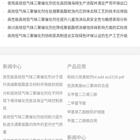
量
使用高效低气味三聚催化剂优化高回弹海绵生产流程并满足严苛环保出口
高效低气味三聚催化剂在处理聚氨酯软泡内芯异味去除工艺的技术应用指
导
高性能高效低气味三聚催化剂在提升儿童泡沫玩具安全性与触感表现分析
探讨高效低气味三聚催化剂在降低聚氨酯喷涂硬泡异味影响方面的实际效
果
高效低气味三聚催化剂协助家具制造业实现绿色环保认证的生产工艺升级
新闻中心
产品应用
高性能高效低气味三聚催化剂对于提
粘结力改善助剂nt add as3228.pdf
升高端聚氨酯复合材料环保级别效能
低游离度tdi三聚体的合成
分析高效低气味三聚催化剂在不同环
五甲基二乙烯三胺
境下维持催化性能且保证气味控制表
二甲基苄胺
现
甲基单乙醇胺防护措施
高效低气味三聚催化剂如何助力提升
甲基二乙醇胺应用
轨道交通聚氨酯内饰件的室内空气质
量
新闻中心