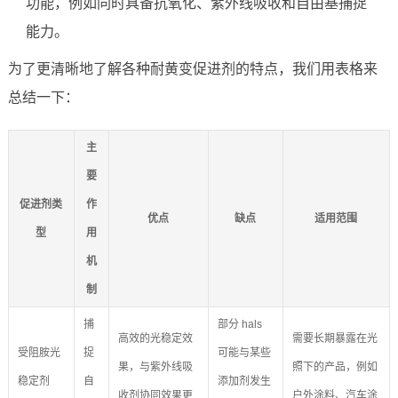
功能，例如同时具备抗氧化、紫外线吸收和自由基捕捉
能力。
为了更清晰地了解各种耐黄变促进剂的特点，我们用表格来
总结一下：
主
要
促进剂类
作
优点
缺点
适用范围
型
用
机
制
捕
部分 hals
高效的光稳定效
需要长期暴露在光
受阻胺光
捉
可能与某些
果，与紫外线吸
照下的产品，例如
稳定剂
自
添加剂发生
收剂协同效果更
户外涂料、汽车涂