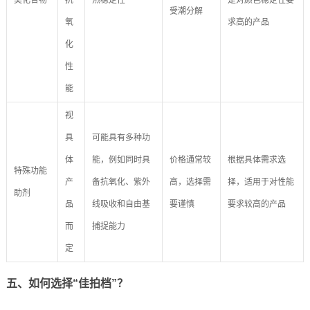
类化合物
抗
热稳定性
是对颜色稳定性要
受潮分解
氧
求高的产品
化
性
能
视
具
可能具有多种功
体
能，例如同时具
价格通常较
根据具体需求选
特殊功能
产
备抗氧化、紫外
高，选择需
择，适用于对性能
助剂
品
线吸收和自由基
要谨慎
要求较高的产品
而
捕捉能力
定
五、如何选择“佳拍档”？