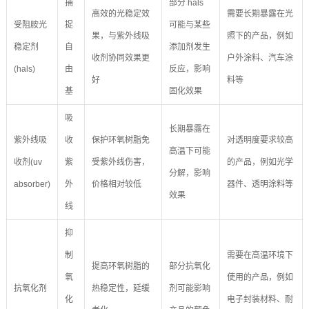
捕
部分 hals
高效的光稳定效
需要长期暴露在光
受阻胺光
捉
可能与某些
果，与紫外线吸
照下的产品，例如
稳定剂
自
添加剂发生
收剂协同效果更
户外涂料、汽车涂
(hals)
由
反应，影响
好
料等
基
固化效果
吸
长期暴露在
紫外线吸
收
保护环氧树脂免
对透明度要求较高
高温下可能
收剂(uv
紫
受紫外线伤害，
的产品，例如光学
分解，影响
absorber)
外
价格相对较低
器件、透明涂料等
效果
线
抑
制
需要在高温环境下
提高环氧树脂的
部分抗氧化
氧
使用的产品，例如
抗氧化剂
热稳定性，延缓
剂可能影响
化
电子封装材料、耐