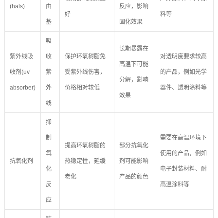
(hals)
由
反应，影响
好
料等
基
固化效果
吸
长期暴露在
紫外线吸
收
保护环氧树脂免
对透明度要求较高
高温下可能
收剂(uv
紫
受紫外线伤害，
的产品，例如光学
分解，影响
absorber)
外
价格相对较低
器件、透明涂料等
效果
线
抑
制
需要在高温环境下
提高环氧树脂的
部分抗氧化
氧
使用的产品，例如
抗氧化剂
热稳定性，延缓
剂可能影响
化
电子封装材料、耐
老化
产品的颜色
反
高温涂料等
应