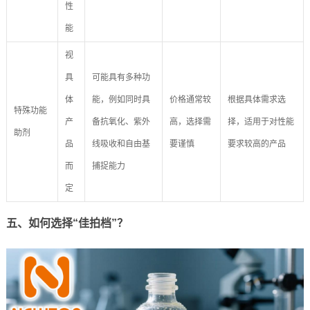
性
能
视
具
可能具有多种功
体
能，例如同时具
价格通常较
根据具体需求选
特殊功能
产
备抗氧化、紫外
高，选择需
择，适用于对性能
助剂
品
线吸收和自由基
要谨慎
要求较高的产品
而
捕捉能力
定
五、如何选择“佳拍档”？