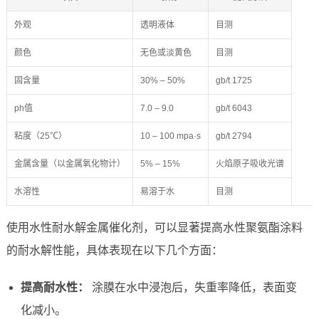
外观
透明液体
目测
颜色
无色或淡黄色
目测
固含量
30% – 50%
gb/t 1725
ph值
7.0 – 9.0
gb/t 6043
粘度（25℃）
10 – 100 mpa·s
gb/t 2794
金属含量（以金属氧化物计）
5% – 15%
火焰原子吸收光谱
水溶性
易溶于水
目测
使用水性耐水解金属催化剂，可以显著提高水性聚氨酯涂料
的耐水解性能，具体表现在以下几个方面：
提高耐水性：
涂膜在水中浸泡后，失重率降低，表面变
化减小。