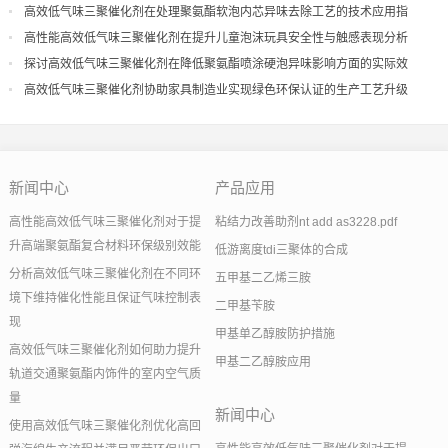
高效低气味三聚催化剂在处理聚氨酯软泡内芯异味去除工艺的技术应用指
导
高性能高效低气味三聚催化剂在提升儿童泡沫玩具安全性与触感表现分析
探讨高效低气味三聚催化剂在降低聚氨酯喷涂硬泡异味影响方面的实际效
果
高效低气味三聚催化剂协助家具制造业实现绿色环保认证的生产工艺升级
新闻中心
产品应用
高性能高效低气味三聚催化剂对于提
粘结力改善助剂nt add as3228.pdf
升高端聚氨酯复合材料环保级别效能
低游离度tdi三聚体的合成
分析高效低气味三聚催化剂在不同环
五甲基二乙烯三胺
境下维持催化性能且保证气味控制表
二甲基苄胺
现
甲基单乙醇胺防护措施
高效低气味三聚催化剂如何助力提升
甲基二乙醇胺应用
轨道交通聚氨酯内饰件的室内空气质
量
新闻中心
使用高效低气味三聚催化剂优化高回