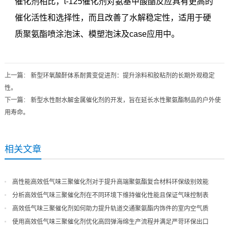
催化剂相比，t-125催化剂对氨基甲酸酯反应具有更高的
催化活性和选择性，而且改善了水解稳定性，适用于硬
质聚氨酯喷涂泡沫、模塑泡沫及case应用中。
上一篇
：
新型环氧酸酐体系耐黄变促进剂：提升涂料和胶粘剂的长期外观稳定
性。
下一篇
：
新型水性耐水解金属催化剂的开发，旨在延长水性聚氨酯制品的户外使
用寿命。
相关文章
高性能高效低气味三聚催化剂对于提升高端聚氨酯复合材料环保级别效能
分析高效低气味三聚催化剂在不同环境下维持催化性能且保证气味控制表
现
高效低气味三聚催化剂如何助力提升轨道交通聚氨酯内饰件的室内空气质
量
使用高效低气味三聚催化剂优化高回弹海绵生产流程并满足严苛环保出口