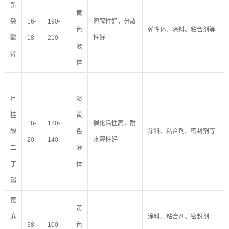
新
黄
癸
16-
190-
溶解性好，分散
色
弹性体、涂料、粘合剂等
酸
18
210
性好
液
锌
体
二
月
淡
桂
黄
18-
120-
催化活性高，耐
酸
色
涂料、粘合剂、密封剂等
20
140
水解性好
二
液
丁
体
锡
蓖
黄
麻
涂料、粘合剂、密封剂
38-
100-
色