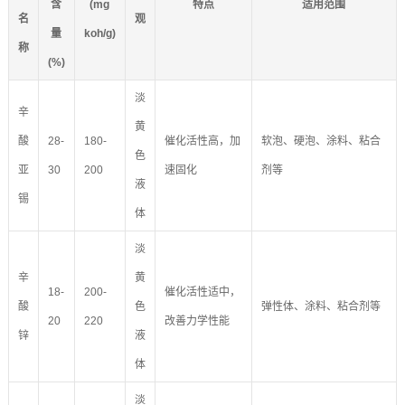
含
(mg
特点
适用范围
名
观
量
koh/g)
称
(%)
淡
辛
黄
酸
28-
180-
催化活性高，加
软泡、硬泡、涂料、粘合
色
亚
30
200
速固化
剂等
液
锡
体
淡
辛
黄
18-
200-
催化活性适中，
酸
色
弹性体、涂料、粘合剂等
20
220
改善力学性能
锌
液
体
淡