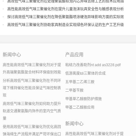
高效低气味三聚催化剂在处理聚氨酯软泡内芯异味去除工艺的技术应用指
导
高性能高效低气味三聚催化剂在提升儿童泡沫玩具安全性与触感表现分析
探讨高效低气味三聚催化剂在降低聚氨酯喷涂硬泡异味影响方面的实际效
果
高效低气味三聚催化剂协助家具制造业实现绿色环保认证的生产工艺升级
新闻中心
产品应用
高性能高效低气味三聚催化剂对于提
粘结力改善助剂nt add as3228.pdf
升高端聚氨酯复合材料环保级别效能
低游离度tdi三聚体的合成
分析高效低气味三聚催化剂在不同环
五甲基二乙烯三胺
境下维持催化性能且保证气味控制表
二甲基苄胺
现
甲基单乙醇胺防护措施
高效低气味三聚催化剂如何助力提升
甲基二乙醇胺应用
轨道交通聚氨酯内饰件的室内空气质
量
新闻中心
使用高效低气味三聚催化剂优化高回
高性能高效低气味三聚催化剂对于提
弹海绵生产流程并满足严苛环保出口