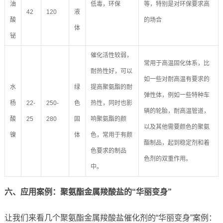
油
低毒，环保
等，特别是对环保要求高
42
120
液
酸
的场合
体
铋
催化活性较弱，
常用于高温固化体系，比
耐热性好，可以
如一些对耐高温有要求的
水
绿
提高聚氨酯的耐
弹性体，例如一些特种车
杨
22-
250-
色
热性，同时也影
辆的轮胎，耐高温管道，
酸
25
280
固
响聚氨酯的颜
以及其他需要颜色的聚氨
镍
体
色，常用于有颜
酯制品，起到稳定剂和着
色要求的制品
色剂的双重作用。
中。
六、应用案例：聚氨酯金属羧酸盐的“华丽变身”
让我们来看几个聚氨酯金属羧酸盐催化剂的“华丽变身”案例：