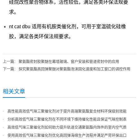
硅烷改性聚合物体系，活性较低，满足各类环保法规要
求。
nt cat dbu 适用有机胺类催化剂，可用于室温硫化硅橡
胶，满足各类环保法规要求。
上一篇
：
聚氨酯密封胶聚醚在幕墙玻璃、窗户安装和管道密封中的应用
下一篇
：
探究聚氨酯高回弹聚醚对聚氨酯泡沫固化速度和加工窗口的调控作用
相关文章
高性能高效低气味三聚催化剂对于提升高端聚氨酯复合材料环保级别效能
分析高效低气味三聚催化剂在不同环境下维持催化性能且保证气味控制表
现
高效低气味三聚催化剂如何助力提升轨道交通聚氨酯内饰件的室内空气质
量
使用高效低气味三聚催化剂优化高回弹海绵生产流程并满足严苛环保出口