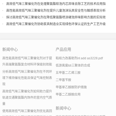
高效低气味三聚催化剂在处理聚氨酯软泡内芯异味去除工艺的技术应用指
导
高性能高效低气味三聚催化剂在提升儿童泡沫玩具安全性与触感表现分析
探讨高效低气味三聚催化剂在降低聚氨酯喷涂硬泡异味影响方面的实际效
果
高效低气味三聚催化剂协助家具制造业实现绿色环保认证的生产工艺升级
新闻中心
产品应用
高性能高效低气味三聚催化剂对于提
粘结力改善助剂nt add as3228.pdf
升高端聚氨酯复合材料环保级别效能
低游离度tdi三聚体的合成
分析高效低气味三聚催化剂在不同环
五甲基二乙烯三胺
境下维持催化性能且保证气味控制表
二甲基苄胺
现
甲基单乙醇胺防护措施
高效低气味三聚催化剂如何助力提升
甲基二乙醇胺应用
轨道交通聚氨酯内饰件的室内空气质
量
新闻中心
使用高效低气味三聚催化剂优化高回