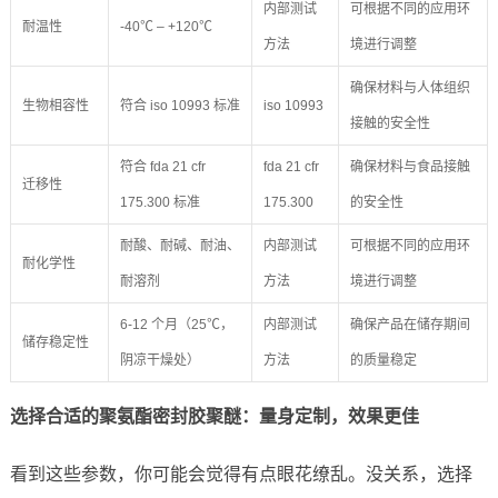
内部测试
可根据不同的应用环
耐温性
-40℃ – +120℃
方法
境进行调整
确保材料与人体组织
生物相容性
符合 iso 10993 标准
iso 10993
接触的安全性
符合 fda 21 cfr
fda 21 cfr
确保材料与食品接触
迁移性
175.300 标准
175.300
的安全性
耐酸、耐碱、耐油、
内部测试
可根据不同的应用环
耐化学性
耐溶剂
方法
境进行调整
6-12 个月（25℃，
内部测试
确保产品在储存期间
储存稳定性
阴凉干燥处）
方法
的质量稳定
选择合适的聚氨酯密封胶聚醚：量身定制，效果更佳
看到这些参数，你可能会觉得有点眼花缭乱。没关系，选择