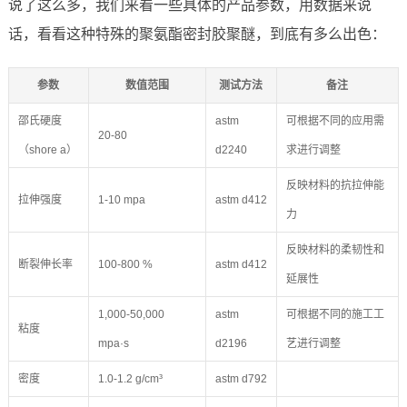
说了这么多，我们来看一些具体的产品参数，用数据来说
话，看看这种特殊的聚氨酯密封胶聚醚，到底有多么出色：
参数
数值范围
测试方法
备注
邵氏硬度
astm
可根据不同的应用需
20-80
（shore a）
d2240
求进行调整
反映材料的抗拉伸能
拉伸强度
1-10 mpa
astm d412
力
反映材料的柔韧性和
断裂伸长率
100-800 %
astm d412
延展性
1,000-50,000
astm
可根据不同的施工工
粘度
mpa·s
d2196
艺进行调整
密度
1.0-1.2 g/cm³
astm d792