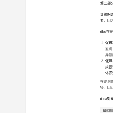
第二部
聚氨酯
要，因
dbu
促进凝
氢键
异氰
促进发
成氢
体源
在硬泡
等。因
dbu
催化剂