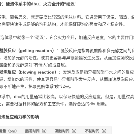
分：硬泡体系中的dbu：火力全开的“硬汉”
硬泡，顾名思义，就是硬度比较高的泡沫材料。它通常用于保温、隔热、
为需要快速生成足够的泡孔结构，才能保证硬泡的强度和尺寸稳定性。
在硬泡体系中就像一个“硬汉”，它会火力全开，加速反应速度。它的主要作
胶反应（gelling reaction）
：凝胶反应是指异氰酸酯和多元醇之间的反
，增加多元醇的活性，使其更容易与异氰酸酯发生反应，从而加速凝胶反应
酸酯和多元醇这对“有情人”终成眷属。
泡反应（blowing reaction）
：发泡反应是指异氰酸酯与水之间的反应
键，增加水的活性，使其更容易与异氰酸酯发生反应，从而加速发泡反应。
源不断地产生，把聚氨酯体系“吹”起来。
体系中，dbu的用量通常比较高，以保证快速的反应速度。但是，用量过
此，需要根据具体的配方和工艺条件，选择合适的dbu用量。
对硬泡反应动力学的影响
用量（phr）
起发时间（s）
凝胶时间（s）
不黏时间（s）