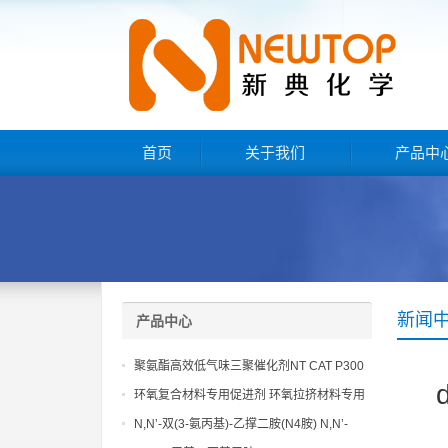
首页
关于我们
产品中
新闻
产品中心
聚氨酯高效低气味三聚催化剂NT CAT P300
环氧复合材料专用促进剂 环氧拉挤材料专用
促进剂 NT EP 120
N,N’-双(3-氨丙基)-乙撑二胺(N4胺) N,N’-