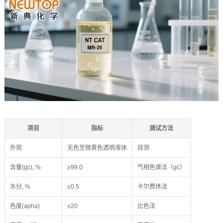
项目
指标
测试方法
外观
无色至微黄色透明液体
目测
含量(gc), %
≥99.0
气相色谱法（gc）
水分, %
≤0.5
卡尔费休法
色度(apha)
≤20
比色法