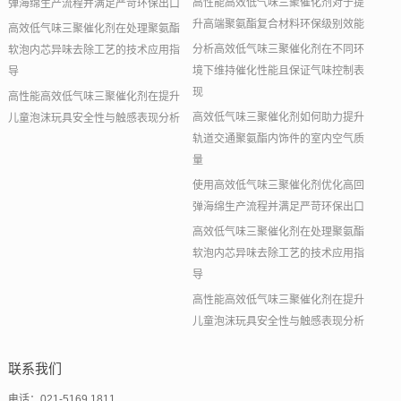
高性能高效低气味三聚催化剂对于提
弹海绵生产流程并满足严苛环保出口
升高端聚氨酯复合材料环保级别效能
高效低气味三聚催化剂在处理聚氨酯
分析高效低气味三聚催化剂在不同环
软泡内芯异味去除工艺的技术应用指
境下维持催化性能且保证气味控制表
导
现
高性能高效低气味三聚催化剂在提升
高效低气味三聚催化剂如何助力提升
儿童泡沫玩具安全性与触感表现分析
轨道交通聚氨酯内饰件的室内空气质
量
使用高效低气味三聚催化剂优化高回
弹海绵生产流程并满足严苛环保出口
高效低气味三聚催化剂在处理聚氨酯
软泡内芯异味去除工艺的技术应用指
导
高性能高效低气味三聚催化剂在提升
儿童泡沫玩具安全性与触感表现分析
联系我们
电话：021-5169 1811