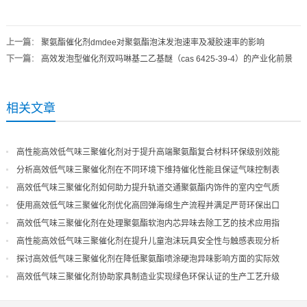
上一篇
：
聚氨酯催化剂dmdee对聚氨酯泡沫发泡速率及凝胶速率的影响
下一篇
：
高效发泡型催化剂双吗啉基二乙基醚（cas 6425-39-4）的产业化前景
相关文章
高性能高效低气味三聚催化剂对于提升高端聚氨酯复合材料环保级别效能
分析高效低气味三聚催化剂在不同环境下维持催化性能且保证气味控制表
现
高效低气味三聚催化剂如何助力提升轨道交通聚氨酯内饰件的室内空气质
量
使用高效低气味三聚催化剂优化高回弹海绵生产流程并满足严苛环保出口
高效低气味三聚催化剂在处理聚氨酯软泡内芯异味去除工艺的技术应用指
导
高性能高效低气味三聚催化剂在提升儿童泡沫玩具安全性与触感表现分析
探讨高效低气味三聚催化剂在降低聚氨酯喷涂硬泡异味影响方面的实际效
果
高效低气味三聚催化剂协助家具制造业实现绿色环保认证的生产工艺升级