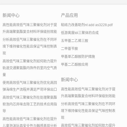
新闻中心
产品应用
高性能高效低气味三聚催化剂对于提
粘结力改善助剂nt add as3228.pdf
升高端聚氨酯复合材料环保级别效能
低游离度tdi三聚体的合成
分析高效低气味三聚催化剂在不同环
五甲基二乙烯三胺
境下维持催化性能且保证气味控制表
二甲基苄胺
现
甲基单乙醇胺防护措施
高效低气味三聚催化剂如何助力提升
甲基二乙醇胺应用
轨道交通聚氨酯内饰件的室内空气质
量
新闻中心
使用高效低气味三聚催化剂优化高回
高性能高效低气味三聚催化剂对于提
弹海绵生产流程并满足严苛环保出口
升高端聚氨酯复合材料环保级别效能
高效低气味三聚催化剂在处理聚氨酯
分析高效低气味三聚催化剂在不同环
软泡内芯异味去除工艺的技术应用指
境下维持催化性能且保证气味控制表
导
现
高性能高效低气味三聚催化剂在提升
高效低气味三聚催化剂如何助力提升
儿童泡沫玩具安全性与触感表现分析