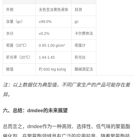
外观
无色至淡黄色液体
目测
含量（gc）
≥99.0%
gc
水分
≤0.2%
卡尔费休法
密度（20℃）
0.95-1.00 g/cm³
密度计
折光率（20℃）
1.44-1.45
折光仪
胺值
约 600 mg koh/g
酸碱滴定法
注：以上数据仅为典型值，不同厂家生产的产品可能存在差
异。
六、总结：dmdee的未来展望
总而言之，dmdee作为一种高效、选择性、低气味的聚氨酯
催化剂，在聚氨酯领域具有广泛的应用前景。随着聚氨酯技