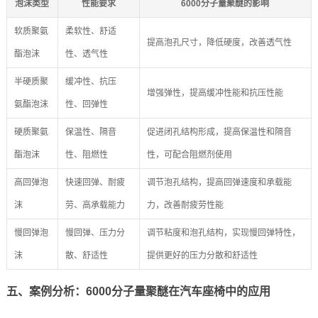
泡沫类型
性能要求
6000分子量聚醚的影响
软质聚氨
柔软性、舒适
提高泡孔尺寸，降低硬度，改善透气性
酯泡沫
性、透气性
半硬质聚
缓冲性、抗压
增强弹性，提高缓冲性能和抗压性能
氨酯泡沫
性、回弹性
硬质聚氨
保温性、隔音
促进闭孔结构形成，提高保温性和隔音
酯泡沫
性、阻燃性
性，可配合阻燃剂使用
高回弹泡
快速回弹、耐疲
调节泡孔结构，提高回弹速度和承载能
沫
劳、高承载能力
力，改善耐疲劳性能
慢回弹泡
慢回弹、压力分
调节粘度和泡孔结构，实现慢回弹特性，
沫
散、舒适性
提供更好的压力分散和舒适性
五、案例分析：6000分子量聚醚在汽车座椅中的应用