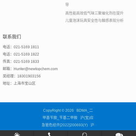
导
高性能高效低气味三聚催化剂在提升
儿童泡沫玩具安全性与触感表现分析
联系我们
电话：021-5169 1811
电话：021-5169 1822
传真：021-5169 1833
邮箱：Hunter@newtopchem.com
吴经理：18301903156
地址：上海市宝山区
CopyRight © 2026 BDMA_二
甲基苄胺_苄基二甲胺 沪(宝)应
急管危经许[2022]200693(Y)
沪
ICP备11038676号-63