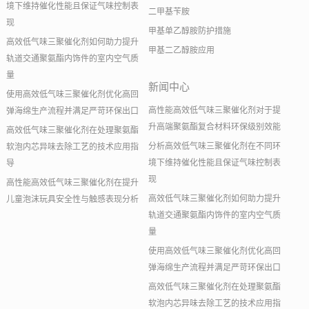
境下维持催化性能且保证气味控制表
二甲基苄胺
现
甲基单乙醇胺防护措施
高效低气味三聚催化剂如何助力提升
甲基二乙醇胺应用
轨道交通聚氨酯内饰件的室内空气质
量
新闻中心
使用高效低气味三聚催化剂优化高回
高性能高效低气味三聚催化剂对于提
弹海绵生产流程并满足严苛环保出口
升高端聚氨酯复合材料环保级别效能
高效低气味三聚催化剂在处理聚氨酯
分析高效低气味三聚催化剂在不同环
软泡内芯异味去除工艺的技术应用指
境下维持催化性能且保证气味控制表
导
现
高性能高效低气味三聚催化剂在提升
高效低气味三聚催化剂如何助力提升
儿童泡沫玩具安全性与触感表现分析
轨道交通聚氨酯内饰件的室内空气质
量
使用高效低气味三聚催化剂优化高回
弹海绵生产流程并满足严苛环保出口
高效低气味三聚催化剂在处理聚氨酯
软泡内芯异味去除工艺的技术应用指