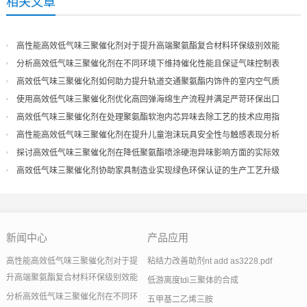
相关文章
高性能高效低气味三聚催化剂对于提升高端聚氨酯复合材料环保级别效能
分析高效低气味三聚催化剂在不同环境下维持催化性能且保证气味控制表
现
高效低气味三聚催化剂如何助力提升轨道交通聚氨酯内饰件的室内空气质
量
使用高效低气味三聚催化剂优化高回弹海绵生产流程并满足严苛环保出口
高效低气味三聚催化剂在处理聚氨酯软泡内芯异味去除工艺的技术应用指
导
高性能高效低气味三聚催化剂在提升儿童泡沫玩具安全性与触感表现分析
探讨高效低气味三聚催化剂在降低聚氨酯喷涂硬泡异味影响方面的实际效
果
高效低气味三聚催化剂协助家具制造业实现绿色环保认证的生产工艺升级
新闻中心
产品应用
高性能高效低气味三聚催化剂对于提
粘结力改善助剂nt add as3228.pdf
升高端聚氨酯复合材料环保级别效能
低游离度tdi三聚体的合成
分析高效低气味三聚催化剂在不同环
五甲基二乙烯三胺