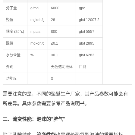
分子量
g/mol
6000
gpc
羟值
mgkoh/g
28
gb/t 12007.2
粘度 (25°c)
mpa.s
800
gb/t 5557
酸值
mgkoh/g
≤0.1
gb/t 2895
水分含量
%
≤0.1
gb/t 6283
外观
–
无色透明液体
目测
功能度
–
3
需要注意的是，不同的聚醚生产厂家，其产品参数可能会有
所差异。具体参数需要参考产品说明书。
三、流变性能：泡沫的“脾气”
除了孔隙结构，
流变性能
也是评价聚氨酯泡沫的重要指标。