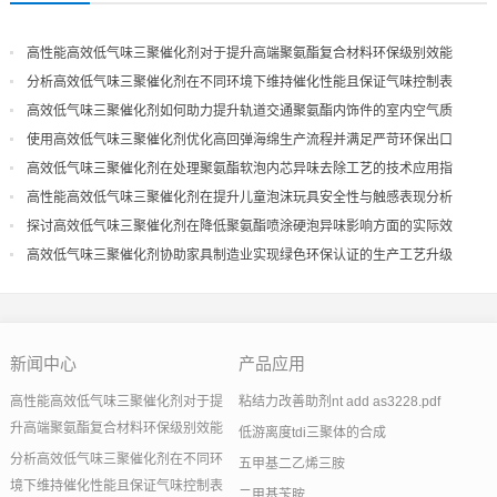
高性能高效低气味三聚催化剂对于提升高端聚氨酯复合材料环保级别效能
分析高效低气味三聚催化剂在不同环境下维持催化性能且保证气味控制表
现
高效低气味三聚催化剂如何助力提升轨道交通聚氨酯内饰件的室内空气质
量
使用高效低气味三聚催化剂优化高回弹海绵生产流程并满足严苛环保出口
高效低气味三聚催化剂在处理聚氨酯软泡内芯异味去除工艺的技术应用指
导
高性能高效低气味三聚催化剂在提升儿童泡沫玩具安全性与触感表现分析
探讨高效低气味三聚催化剂在降低聚氨酯喷涂硬泡异味影响方面的实际效
果
高效低气味三聚催化剂协助家具制造业实现绿色环保认证的生产工艺升级
新闻中心
产品应用
高性能高效低气味三聚催化剂对于提
粘结力改善助剂nt add as3228.pdf
升高端聚氨酯复合材料环保级别效能
低游离度tdi三聚体的合成
分析高效低气味三聚催化剂在不同环
五甲基二乙烯三胺
境下维持催化性能且保证气味控制表
二甲基苄胺