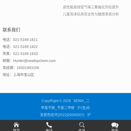
高性能高效低气味三聚催化剂在提升
儿童泡沫玩具安全性与触感表现分析
联系我们
电话：021-5169 1811
电话：021-5169 1822
传真：021-5169 1833
邮箱：Hunter@newtopchem.com
吴经理：18301903156
地址：上海市宝山区
CopyRight © 2026 BDMA_二
甲基苄胺_苄基二甲胺 沪(宝)应
急管危经许[2022]200693(Y)
沪
ICP备11038676号-63
首页
电话
产品
联系