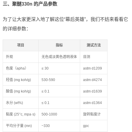
三、聚醚330n 的产品参数
为了让大家更深入地了解这位“幕后英雄”，我们不妨来看看它
的详细参数：
项目
指标
测试方法
外观
无色或淡黄色透明液体
目测
色度（apha）
≤ 30
astm d1209
羟值 (mg koh/g)
530-590
astm d4274
酸值 (mg koh/g)
≤ 0.1
astm d1639
水分 (wt%)
≤ 0.1
astm d1364
黏度 (25°c, mpa·s)
500-1000
旋转黏度计
平均分子量 (mn)
~330
gpc