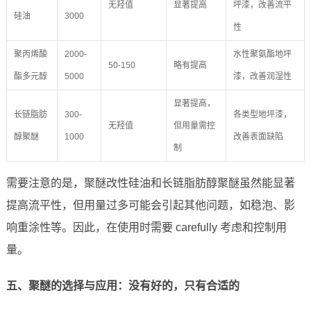
无羟值
显著提高
坪漆，改善流平
硅油
3000
性
聚丙烯酸
2000-
水性聚氨酯地坪
50-150
略有提高
酯多元醇
5000
漆，改善润湿性
显著提高，
长链脂肪
300-
各类型地坪漆，
无羟值
但用量需控
醇聚醚
1000
改善表面缺陷
制
需要注意的是，聚醚改性硅油和长链脂肪醇聚醚虽然能显著
提高流平性，但用量过多可能会引起其他问题，如稳泡、影
响重涂性等。因此，在使用时需要 carefully 考虑和控制用
量。
五、聚醚的选择与应用：没有好的，只有合适的