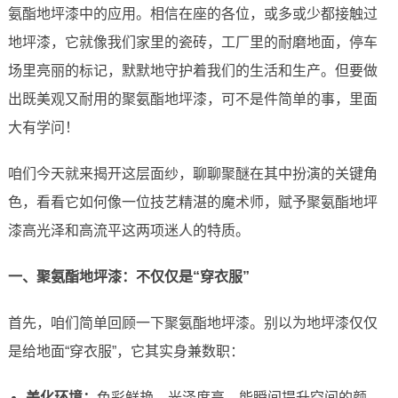
氨酯地坪漆中的应用。相信在座的各位，或多或少都接触过
地坪漆，它就像我们家里的瓷砖，工厂里的耐磨地面，停车
场里亮丽的标记，默默地守护着我们的生活和生产。但要做
出既美观又耐用的聚氨酯地坪漆，可不是件简单的事，里面
大有学问！
咱们今天就来揭开这层面纱，聊聊聚醚在其中扮演的关键角
色，看看它如何像一位技艺精湛的魔术师，赋予聚氨酯地坪
漆高光泽和高流平这两项迷人的特质。
一、聚氨酯地坪漆：不仅仅是“穿衣服”
首先，咱们简单回顾一下聚氨酯地坪漆。别以为地坪漆仅仅
是给地面“穿衣服”，它其实身兼数职：
美化环境：
色彩鲜艳、光泽度高，能瞬间提升空间的颜