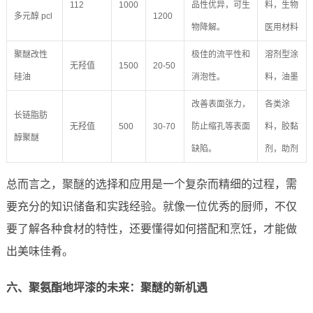
112
1000
品性优异，可生
料，生物
多元醇 pcl
1200
物降解。
医用材料
聚醚改性
极佳的流平性和
溶剂型涂
无羟值
1500
20-50
硅油
消泡性。
料，油墨
改善表面张力，
各类涂
长链脂肪
无羟值
500
30-70
防止缩孔等表面
料，胶黏
醇聚醚
缺陷。
剂，助剂
总而言之，聚醚的选择和应用是一个复杂而精细的过程，需
要充分的知识储备和实践经验。就像一位优秀的厨师，不仅
要了解各种食材的特性，还要懂得如何搭配和烹饪，才能做
出美味佳肴。
六、聚氨酯地坪漆的未来：聚醚的新机遇