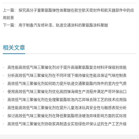
上一篇
：
探究高分子量聚氨酯弹性体聚醚在航空航天密封件和航天器部件中的应
用前景
下一篇
：
用于制备汽车修补漆、轨道交通涂料的聚氨酯涂料聚醚
相关文章
高性能高效低气味三聚催化剂对于提升高端聚氨酯复合材料环保级别效能
分析高效低气味三聚催化剂在不同环境下维持催化性能且保证气味控制表
现
高效低气味三聚催化剂如何助力提升轨道交通聚氨酯内饰件的室内空气质
量
使用高效低气味三聚催化剂优化高回弹海绵生产流程并满足严苛环保出口
高效低气味三聚催化剂在处理聚氨酯软泡内芯异味去除工艺的技术应用指
导
高性能高效低气味三聚催化剂在提升儿童泡沫玩具安全性与触感表现分析
探讨高效低气味三聚催化剂在降低聚氨酯喷涂硬泡异味影响方面的实际效
果
高效低气味三聚催化剂协助家具制造业实现绿色环保认证的生产工艺升级