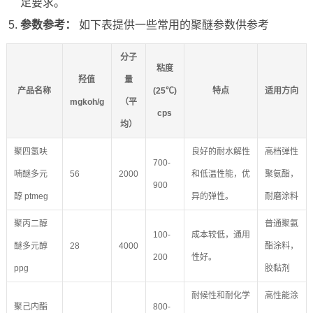
足要求。
参数参考：
如下表提供一些常用的聚醚参数供参考
分子
粘度
羟值
量
产品名称
(25℃)
特点
适用方向
mgkoh/g
（平
cps
均）
聚四氢呋
良好的耐水解性
高档弹性
700-
喃醚多元
56
2000
和低温性能，优
聚氨酯，
900
醇 ptmeg
异的弹性。
耐磨涂料
聚丙二醇
普通聚氨
100-
成本较低，通用
醚多元醇
28
4000
酯涂料，
200
性好。
ppg
胶黏剂
耐候性和耐化学
高性能涂
聚己内酯
800-