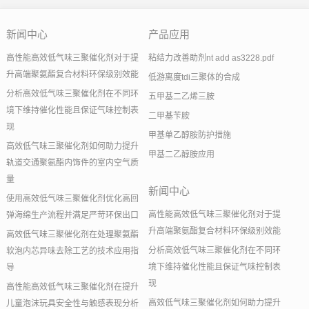
新闻中心
产品应用
高性能高效低气味三聚催化剂对于提
粘结力改善助剂nt add as3228.pdf
升高端聚氨酯复合材料环保级别效能
低游离度tdi三聚体的合成
分析高效低气味三聚催化剂在不同环
五甲基二乙烯三胺
境下维持催化性能且保证气味控制表
二甲基苄胺
现
甲基单乙醇胺防护措施
高效低气味三聚催化剂如何助力提升
甲基二乙醇胺应用
轨道交通聚氨酯内饰件的室内空气质
量
新闻中心
使用高效低气味三聚催化剂优化高回
高性能高效低气味三聚催化剂对于提
弹海绵生产流程并满足严苛环保出口
升高端聚氨酯复合材料环保级别效能
高效低气味三聚催化剂在处理聚氨酯
分析高效低气味三聚催化剂在不同环
软泡内芯异味去除工艺的技术应用指
境下维持催化性能且保证气味控制表
导
现
高性能高效低气味三聚催化剂在提升
高效低气味三聚催化剂如何助力提升
儿童泡沫玩具安全性与触感表现分析