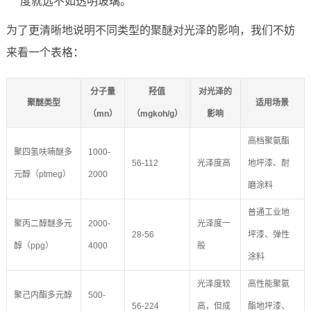
度就远不如透明玻璃。
为了更清晰地说明不同类型的聚醚对光泽的影响，我们不妨
来看一个表格：
分子量
羟值
对光泽的
聚醚类型
适用场景
（mn）
（mgkoh/g）
影响
高档聚氨酯
聚四氢呋喃醚多
1000-
56-112
光泽度高
地坪漆、耐
元醇（ptmeg）
2000
磨涂料
普通工业地
聚丙二醇醚多元
2000-
光泽度一
28-56
坪漆、弹性
醇（ppg）
4000
般
涂料
光泽度较
高性能聚氨
聚己内酯多元醇
500-
56-224
高，但成
酯地坪漆、