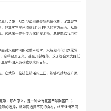
的幕后英雄：创新型单组份聚氨酯催化剂，尤其是它
测，但其实它早已渗透到我们生活的方方面面。从舒
影。它就像一位千变万化的魔术师，总是能给我们带
是面对水和时间的双重考验时，水解和老化问题常常
后，变得黯淡无光，甚至开裂脱落，这无疑会大大降低
一直是科研人员孜孜以求的目标。
的。它就像一位技艺精湛的工匠，能够巧妙地提升聚
聚氨酯，顾名思义，是一种含有氨基甲酸酯基团（-
多元醇的选择，就如同选择不同的食材，终烹饪出不同