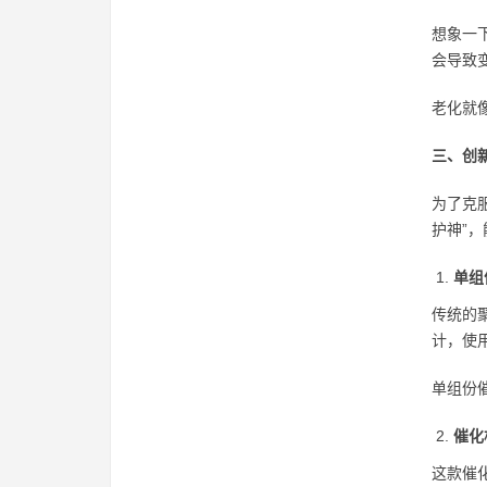
想象一
会导致
老化就
三、创
为了克
护神”
单组
传统的
计，使
单组份
催化
这款催