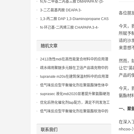
Bis(3-aminopropyl)-ethylenediamine CAS
N,N-二甲基二丙基三胺 DMAPAPA N’-[3-
No10563-26-5
(dimethylamino)propyllpropane-1,3-
3-二乙氨基丙胺 DEAPA 3-
各位朋
diamine CAS No10563-29-8
(Diethylamino)propylamine CAS No 104-
1,3-丙二胺 DAP 1,3-Diaminopropane CAS
78-9
今天，
No 109-76-2
N-环己基-二丙烯三胺 CHAPAPA 3-4-
所赋予
Methoxypropylamine CAS No:5332-73-0
适的沙
随机文章
来意想
2412改性mdi在高性能复合材料中的应用潜
然而，
力
让它“
疏水绵用聚醚多元醇在卫浴产品填充物中的
产品的
应用价值，保障卫生与舒适
lupranate m20s在建筑保温材料中的应用潜
力
低气味反应型平衡催化剂在聚氨酯弹性体中
今天，
的应用潜力
suprasec 液化mdi2020显著提升聚氨酯硬泡
氨酯材
热绝缘效能的机制
优化后熟化催化剂tap配方，满足不同发泡工
一、聚
艺和制品性能的要求。
低气味反应型平衡催化剂在聚氨酯软泡中的
应用
在深入
nhc
联系我们