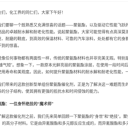
友们，化工界的同仁们，大家下午好！
我们要聊一个既熟悉又充满惊喜的话题——聚氨酯，以及驱动它性能飞跃
制品的卓越耐水解和耐老化性能。说起聚氨酯，大家可能觉得有点高深莫
发、耐磨的鞋底，到高效的保温材料、可靠的汽车涂料，处处都有它的身
不到的惊喜。
就像任何事物都有两面性一样，传统的聚氨酯材料也并非完美无瑕。特别
英雄气短”。想象一下，一款原本光鲜亮丽的聚氨酯涂层，在使用一段时间
使用寿命和美观度。因此，如何提升聚氨酯材料的耐水解和耐老化性能，
我们带来的这款创新型单组份聚氨酯催化剂，正是为了解决这一难题而生
料的分子结构，使其拥有更强的抵抗水和时间侵蚀的能力。
氨酯：一位身怀绝技的“魔术师”
了解这款催化剂之前，我们先来简单回顾一下聚氨酯的“身世”和“绝技”。
oo-）的高分子材料。它是由异氰酸酯和多元醇反应生成的，而异氰酸酯和