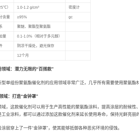
25℃）
1.0-1.2 g/cm³
密度计
分含量
≥95%
gc
系
聚醚、聚酯型聚氨酯
加量
0.1-1.0%（相对于多元醇）
件
阴凉干燥处，避光保存
12个月
用领域：潜力无限的“百搭款”
新型单组份聚氨酯催化剂的应用领域非常广泛，几乎所有需要使用聚氨酯
领域：打造“金钟罩”
领域，这款催化剂可以用于生产高性能的聚氨酯涂料，提高涂层的耐候性
是工业涂料，都可以通过添加这款催化剂来延长使用寿命，保持光鲜亮丽
给涂层穿上了一件“金钟罩”，使其能够抵御各种恶劣环境的侵蚀。