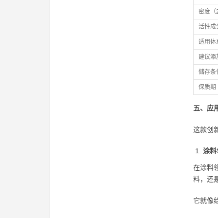
密度（
活性成
适用体
建议添
储存条
保质期
五、应
这款创
涂料
在涂料
料，还
它就像