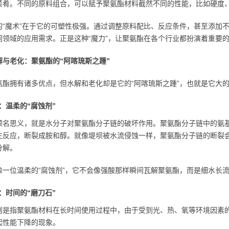
菜肴。不同的原料组合，可以赋予聚氨酯材料截然不同的性能，比如硬度
的“魔术”在于它的可塑性极强。通过调整原料配比、反应条件，甚至添加
同领域的应用需求。正是这种“魔力”，让聚氨酯在各个行业都扮演着重要
解与老化：聚氨酯的“阿喀琉斯之踵”
氨酯拥有诸多优点，但水解和老化却是它的“阿喀琉斯之踵”，也就是它大
：温柔的“腐蚀剂”
顾名思义，就是水分子对聚氨酯分子链的破坏作用。聚氨酯分子链中的氨
生反应，断裂成胺和醇。就像堤坝被水流侵蚀一样，聚氨酯分子链的断裂
分解。
像一位温柔的“腐蚀剂”，它不会像强酸那样瞬间瓦解聚氨酯，而是细水长
：时间的“磨刀石”
则是指聚氨酯材料在长时间使用过程中，由于受到光、热、氧等环境因素
起性能下降的现象。