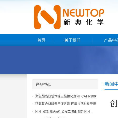
首页
关于我们
产品中
新闻
产品中心
聚氨酯高效低气味三聚催化剂NT CAT P300
创
环氧复合材料专用促进剂 环氧拉挤材料专用
促进剂 NT EP 120
N,N’-双(3-氨丙基)-乙撑二胺(N4胺) N,N’-