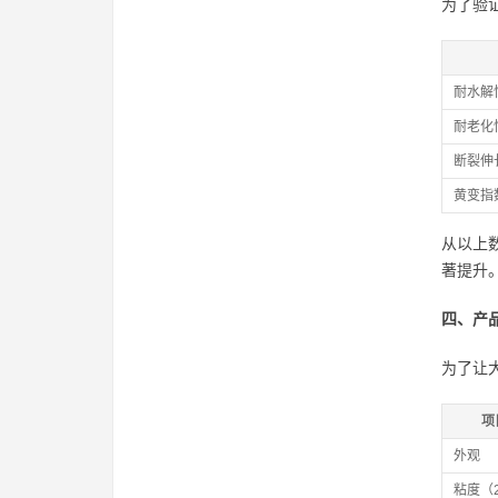
为了验
耐水解
耐老化
断裂伸
黄变指
从以上
著提升
四、产
为了让
项
外观
粘度（