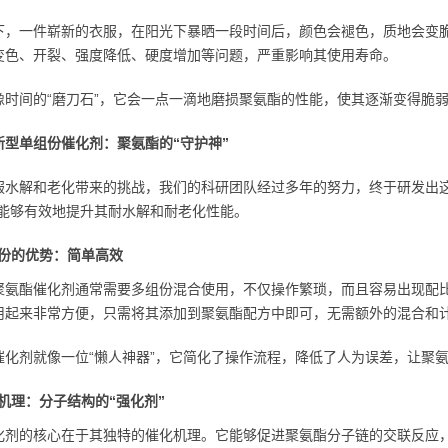
下，一件崭新的衣服，在阳光下暴晒一段时间后，颜色会褪色，质地会变
变色、开裂、强度降低、硬度增加等问题，严重影响其使用寿命。
像时间的“磨刀石”，它会一点一滴地磨损聚氨酯的性能，使其逐渐变得脆
新型单组份催化剂：聚氨酯的“守护神”
服水解和老化带来的挑战，我们的科研团队经过多年的努力，终于研发出这
，能够有效地提升其耐水解和耐老化性能。
份的优势：简单高效
聚氨酯催化剂通常需要多组份混合使用，不仅操作繁琐，而且容易出现配
用起来非常方便，只需将其添加到聚氨酯配方中即可，无需额外的混合和
催化剂就像一位“懒人神器”，它简化了操作流程，降低了人为误差，让聚
机理：分子结构的“强化剂”
化剂的核心在于其独特的催化机理。它能够促进聚氨酯分子链的交联反应