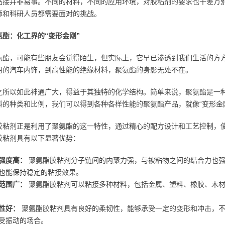
粘接并非易事。不同的材料，不同的应用环境，对胶粘剂的要求也千差万
师和科研人员都需要面对的挑战。
氨酯：化工界的“变形金刚”
氨酯，可能有些朋友会觉得陌生，但实际上，它早已渗透到我们生活的方
用的汽车内饰，到高性能的绝缘材料，聚氨酯的身影无处不在。
之所以如此神通广大，得益于其独特的化学结构。简单来说，聚氨酯是一
料的种类和比例，我们可以得到各种各样性能的聚氨酯产品，就像“变形金
胶粘剂正是利用了聚氨酯的这一特性，通过精心的配方设计和工艺控制，
胶粘剂具有以下显著优势：
强度高：
聚氨酯胶粘剂分子链间的内聚力强，与被粘物之间的结合力也强
也能保持稳定的粘接效果。
范围广：
聚氨酯胶粘剂可以粘接多种材料，包括金属、塑料、橡胶、木材
性好：
聚氨酯胶粘剂具有良好的柔韧性，能够承受一定的变形和冲击，不
受振动的场合。