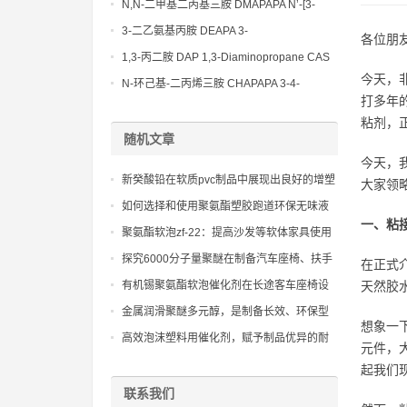
Bis(3-aminopropyl)-ethylenediamine CAS
N,N-二甲基二丙基三胺 DMAPAPA N’-[3-
No10563-26-5
(dimethylamino)propyllpropane-1,3-
3-二乙氨基丙胺 DEAPA 3-
各位朋
diamine CAS No10563-29-8
(Diethylamino)propylamine CAS No 104-
1,3-丙二胺 DAP 1,3-Diaminopropane CAS
78-9
今天，
No 109-76-2
N-环己基-二丙烯三胺 CHAPAPA 3-4-
打多年
Methoxypropylamine CAS No:5332-73-0
粘剂，
随机文章
今天，
新癸酸铅在软质pvc制品中展现出良好的增塑
大家领
剂兼容性，确保产品的柔韧性与稳定性。
如何选择和使用聚氨酯塑胶跑道环保无味液
一、粘
体扩链剂，以解决跑道气味过重、不达标等
聚氨酯软泡zf-22：提高沙发等软体家具使用
问题。
寿命的秘诀
探究6000分子量聚醚在制备汽车座椅、扶手
在正式
和头枕中的应用
有机锡聚氨酯软泡催化剂在长途客车座椅设
天然胶
计中的应用
金属润滑聚醚多元醇，是制备长效、环保型
想象一
合成金属切削液的关键组分
高效泡沫塑料用催化剂，赋予制品优异的耐
元件，
候性和长久的使用寿命
起我们
联系我们