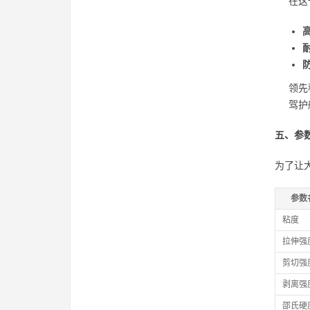
在这
领先
驾护
五、参
为了让
参数
粘度
拉伸强
剪切强
剥离强
邵氏硬