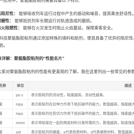
一应用中，聚氨酯胶粘剂需要具备以下特点：
高阻尼性：
能够吸收列车运行过程中产生的振动和噪音，提高乘坐舒适性
耐磨性：
能够抵抗列车长期运行对轨道造成的磨损。
防火阻燃性：
能够在火灾发生时阻止火焰蔓延，保障乘客安全。
科技聚氨酯胶粘剂通过添加特殊的填料和助剂，使其具备了优异的阻尼性
航。
数详解：聚氨酯胶粘剂的“性能名片”
大家对聚氨酯胶粘剂的性能有更直观的了解，我在这里列出一些常见的参
名称
单位
描述
pa·s
表示胶粘剂的流动性，粘度越高，流动性越差。
度
mpa
表示胶粘剂在拉伸力作用下抵抗破坏的能力，数值越高，强度越
度
mpa
表示胶粘剂在剪切力作用下抵抗破坏的能力，数值越高，强度越
度
n/mm
表示将粘接在一起的两层材料分离所需的力，数值越高，粘接强
度
a/d
表示胶粘剂的硬度，a代表软质材料，d代表硬质材料，数值越高