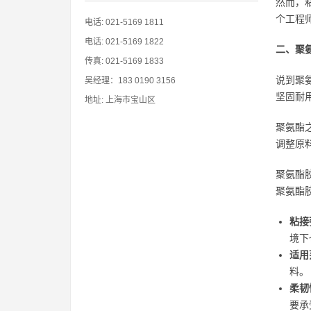
然而，
个工程
电话: 021-5169 1811
电话: 021-5169 1822
二、聚
传真: 021-5169 1833
说到聚
吴经理：183 0190 3156
坚固耐
地址: 上海市宝山区
聚氨酯
调整原
聚氨酯
聚氨酯
粘接
境下
适用
料。
柔韧
要承