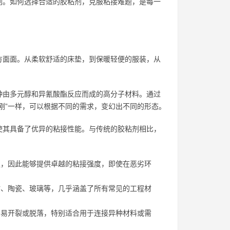
别。如何选择合适的胶粘剂，克服粘接难题，是每一
方面面。从柔软舒适的床垫，到保暖轻便的服装，从
种由多元醇和异氰酸酯反应而成的高分子材料。通过
刚”一样，可以根据不同的需求，变幻出不同的形态。
使其具备了优异的粘接性能。与传统的胶粘剂相比，
，因此能够提供卓越的粘接强度，即使在恶劣环
、陶瓷、玻璃等，几乎涵盖了所有常见的工程材
易开裂或脱落，特别适合用于连接异种材料或需