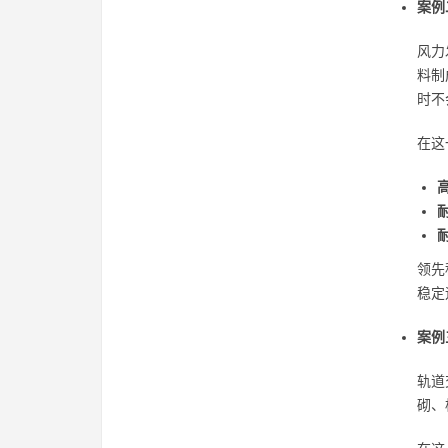
案例
风力
料制
时不
在这
领先
稳定
案例
轨道
砌、