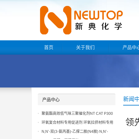
首页
关于我们
产品中
新闻
产品中心
聚氨酯高效低气味三聚催化剂NT CAT P300
领
环氧复合材料专用促进剂 环氧拉挤材料专用
促进剂 NT EP 120
N,N’-双(3-氨丙基)-乙撑二胺(N4胺) N,N’-