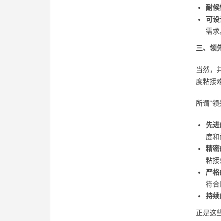
耐候
可设
需求
三、领
当然，
度粘接
所谓“
先进
度和
精密
粘接
严格
符合
持续
正是这