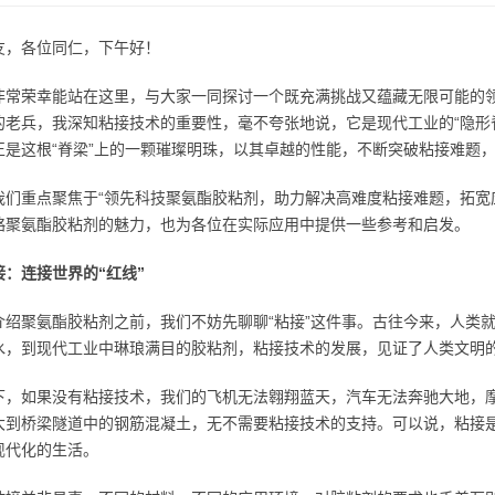
友，各位同仁，下午好！
非常荣幸能站在这里，与大家一同探讨一个既充满挑战又蕴藏无限可能的
的老兵，我深知粘接技术的重要性，毫不夸张地说，它是现代工业的“隐形
正是这根“脊梁”上的一颗璀璨明珠，以其卓越的性能，不断突破粘接难题
我们重点聚焦于“领先科技聚氨酯胶粘剂，助力解决高难度粘接难题，拓宽
略聚氨酯胶粘剂的魅力，也为各位在实际应用中提供一些参考和启发。
接：连接世界的“红线”
介绍聚氨酯胶粘剂之前，我们不妨先聊聊“粘接”这件事。古往今来，人类
水，到现代工业中琳琅满目的胶粘剂，粘接技术的发展，见证了人类文明
下，如果没有粘接技术，我们的飞机无法翱翔蓝天，汽车无法奔驰大地，
大到桥梁隧道中的钢筋混凝土，无不需要粘接技术的支持。可以说，粘接是
现代化的生活。