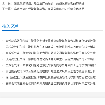
上一篇
：
聚氨酯胶粘剂，是您生产高品质、高强度粘接制品的关键
下一篇
：
高密度高回弹聚氨酯软泡，有效分散压力，缓解身体疲劳
相关文章
高性能高效低气味三聚催化剂对于提升高端聚氨酯复合材料环保级别效能
分析高效低气味三聚催化剂在不同环境下维持催化性能且保证气味控制表
现
高效低气味三聚催化剂如何助力提升轨道交通聚氨酯内饰件的室内空气质
量
使用高效低气味三聚催化剂优化高回弹海绵生产流程并满足严苛环保出口
高效低气味三聚催化剂在处理聚氨酯软泡内芯异味去除工艺的技术应用指
导
高性能高效低气味三聚催化剂在提升儿童泡沫玩具安全性与触感表现分析
探讨高效低气味三聚催化剂在降低聚氨酯喷涂硬泡异味影响方面的实际效
果
高效低气味三聚催化剂协助家具制造业实现绿色环保认证的生产工艺升级