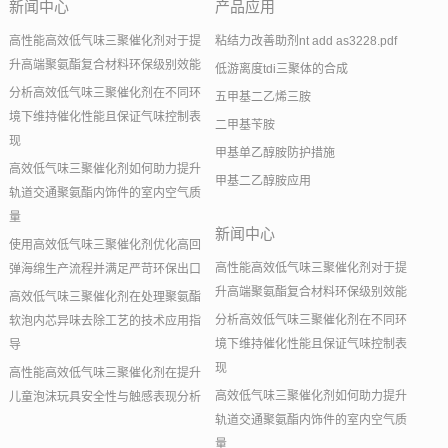
新闻中心
产品应用
高性能高效低气味三聚催化剂对于提
粘结力改善助剂nt add as3228.pdf
升高端聚氨酯复合材料环保级别效能
低游离度tdi三聚体的合成
分析高效低气味三聚催化剂在不同环
五甲基二乙烯三胺
境下维持催化性能且保证气味控制表
二甲基苄胺
现
甲基单乙醇胺防护措施
高效低气味三聚催化剂如何助力提升
甲基二乙醇胺应用
轨道交通聚氨酯内饰件的室内空气质
量
新闻中心
使用高效低气味三聚催化剂优化高回
高性能高效低气味三聚催化剂对于提
弹海绵生产流程并满足严苛环保出口
升高端聚氨酯复合材料环保级别效能
高效低气味三聚催化剂在处理聚氨酯
分析高效低气味三聚催化剂在不同环
软泡内芯异味去除工艺的技术应用指
境下维持催化性能且保证气味控制表
导
现
高性能高效低气味三聚催化剂在提升
高效低气味三聚催化剂如何助力提升
儿童泡沫玩具安全性与触感表现分析
轨道交通聚氨酯内饰件的室内空气质
量