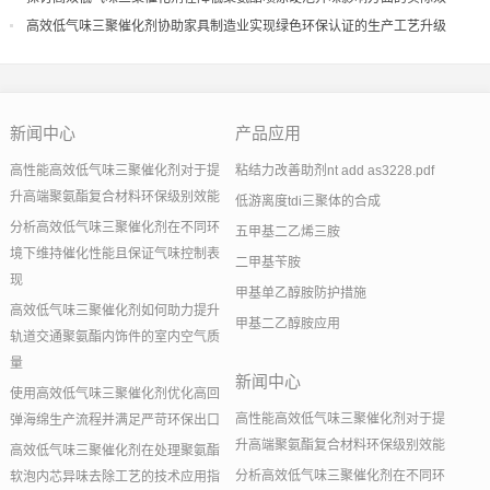
果
高效低气味三聚催化剂协助家具制造业实现绿色环保认证的生产工艺升级
新闻中心
产品应用
高性能高效低气味三聚催化剂对于提
粘结力改善助剂nt add as3228.pdf
升高端聚氨酯复合材料环保级别效能
低游离度tdi三聚体的合成
分析高效低气味三聚催化剂在不同环
五甲基二乙烯三胺
境下维持催化性能且保证气味控制表
二甲基苄胺
现
甲基单乙醇胺防护措施
高效低气味三聚催化剂如何助力提升
甲基二乙醇胺应用
轨道交通聚氨酯内饰件的室内空气质
量
新闻中心
使用高效低气味三聚催化剂优化高回
高性能高效低气味三聚催化剂对于提
弹海绵生产流程并满足严苛环保出口
升高端聚氨酯复合材料环保级别效能
高效低气味三聚催化剂在处理聚氨酯
分析高效低气味三聚催化剂在不同环
软泡内芯异味去除工艺的技术应用指