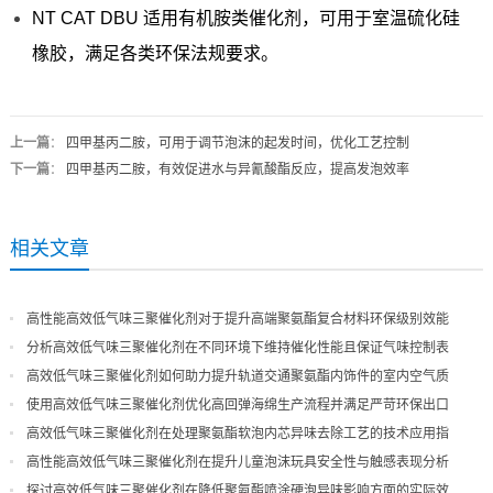
NT CAT DBU 适用有机胺类催化剂，可用于室温硫化硅
橡胶，满足各类环保法规要求。
上一篇
：
四甲基丙二胺，可用于调节泡沫的起发时间，优化工艺控制
下一篇
：
四甲基丙二胺，有效促进水与异氰酸酯反应，提高发泡效率
相关文章
高性能高效低气味三聚催化剂对于提升高端聚氨酯复合材料环保级别效能
分析高效低气味三聚催化剂在不同环境下维持催化性能且保证气味控制表
现
高效低气味三聚催化剂如何助力提升轨道交通聚氨酯内饰件的室内空气质
量
使用高效低气味三聚催化剂优化高回弹海绵生产流程并满足严苛环保出口
高效低气味三聚催化剂在处理聚氨酯软泡内芯异味去除工艺的技术应用指
导
高性能高效低气味三聚催化剂在提升儿童泡沫玩具安全性与触感表现分析
探讨高效低气味三聚催化剂在降低聚氨酯喷涂硬泡异味影响方面的实际效