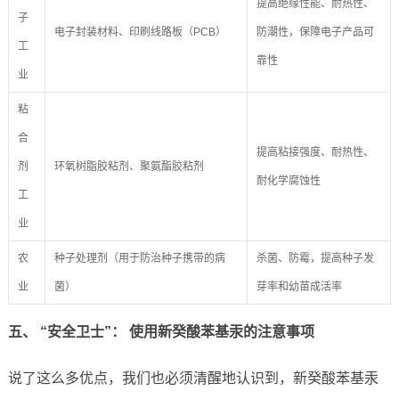
提高绝缘性能、耐热性、
子
电子封装材料、印刷线路板（PCB）
防潮性，保障电子产品可
工
靠性
业
粘
合
提高粘接强度、耐热性、
剂
环氧树脂胶粘剂、聚氨酯胶粘剂
耐化学腐蚀性
工
业
农
种子处理剂（用于防治种子携带的病
杀菌、防霉，提高种子发
业
菌）
芽率和幼苗成活率
五、 “安全卫士”： 使用新癸酸苯基汞的注意事项
说了这么多优点，我们也必须清醒地认识到，新癸酸苯基汞