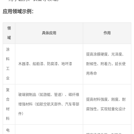
应用领域示例：
领
具体应用
作用
域
涂
提高涂膜硬度、光泽度、
料
木器漆、船舶漆、防腐漆、地坪漆
耐候性、附着力，延长使
工
用寿命
业
复
玻璃钢制品（如游艇、管道）、碳纤维
合
提高材料强度、刚度、耐
增强材料（如航空航天部件、汽车零部
材
腐蚀性，实现轻量化设计
件）
料
电