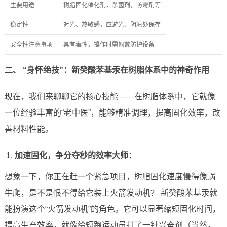
主要用途
树脂固化催化剂，杀菌剂，防霉剂等
稳定性
对光、热敏感，应避光、阴凉处保存
安全性注意事项
具有毒性，操作时需佩戴防护设备
二、 “身怀绝技”：新癸酸苯基汞在树脂体系中的神奇作用
现在，我们来聊聊它的核心技能——在树脂体系中，它就像
一位经验丰富的“老中医”，能够精准调理，提高固化效率，改
善材料性能。
加速固化，争分夺秒的效率大师：
想象一下，你正在赶一个紧急项目，树脂固化速度慢得像蜗
牛爬，是不是恨不得给它装上火箭发动机？ 新癸酸苯基汞就
能扮演这个“火箭发动机”的角色。它可以显著缩短固化时间，
提高生产效率。就像给短跑运动员打了一针兴奋剂（当然，