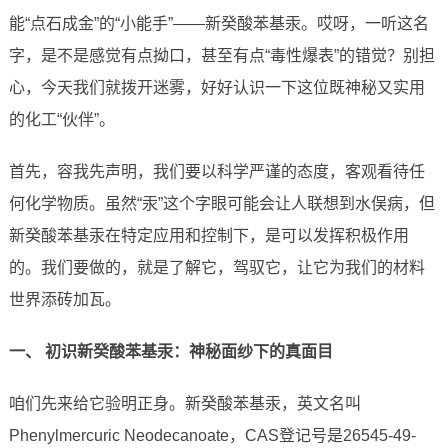
能“点石成金”的“小能手”——新癸酸苯基汞。哎呀，一听这名
字，是不是感觉有点拗口，甚至有点“毒性爆表”的错觉？别担
心，今天我们就拨开迷雾，好好认识一下这位既神秘又实用
的化工“伙伴”。
首先，容我先声明，我们要以科学严谨的态度，客观看待任
何化学物质。虽然“汞”这个字眼可能会让人联想到水俣病，但
新癸酸苯基汞在特定应用和控制下，是可以发挥积极作用
的。我们要做的，就是了解它，驾驭它，让它为我们的材料
世界添砖加瓦。
一、 初识新癸酸苯基汞：神秘面纱下的真面目
咱们先来给它验明正身。新癸酸苯基汞，英文名叫
Phenylmercuric Neodecanoate，CAS登记号是26545-49-