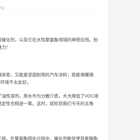
中心
属催化剂，以及它在水性聚氨酯领域的神奇应用。别
魅力！
绵床垫，又能是坚固耐用的汽车涂料；既能保暖隔
对环境不太友好。
油性溶剂，用水作为分散介质，大大降低了VOC排
稳定性也稍逊一筹。这时，就轮到我们今天的主角
无损。在聚氨酯固化过程中，催化剂能促使异氰酸酯