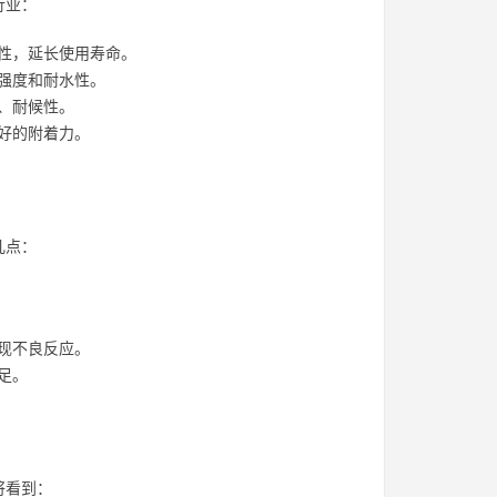
行业：
性，延长使用寿命。
强度和耐水性。
、耐候性。
好的附着力。
几点：
现不良反应。
足。
将看到：