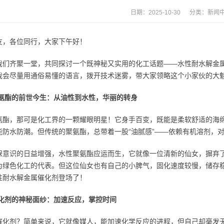
日期：2025-10-30 分类：
新闻
友，各位同行，大家下午好！
我们齐聚一堂，共同探讨一个既神秘又实用的化工话题——水性耐水解金
我会尽量用通俗易懂的语言，拨开技术迷雾，带大家领略这个小家伙的大
聚氨酯的前世今生：从油性到水性，华丽的转身
氨酯，那可是化工界的一颗耀眼明星！它身手百变，既能是柔软舒适的海
能防水防潮。但传统的聚氨酯，总带着一股“油腻感”——依赖有机溶剂，
保意识的日益增强，水性聚氨酯应运而生，它就像一位清新的仙女，摒弃了
为绿色化工的代表。但这位仙女也有自己的小脾气，固化速度较慢，储存
性耐水解金属催化剂登场了！
催化剂的神秘面纱：加速反应，掌控时间
催化剂？简单来说，它就像媒人，能加速化学反应的进程，但自己却毫发