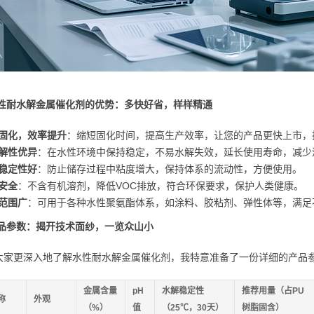
水性耐水解金属催化剂的优势：多快好省，样样精通
固化，效率提升
：缩短固化时间，提高生产效率，让您的产品更快上市，
解性优异
：在水性环境中保持稳定，不易水解失效，延长使用寿命，减少
稳定性好
：防止储存过程中粘度增大，保持体系的流动性，方便使用。
安全
：不含有机溶剂，降低VOC排放，符合环保要求，保护人类健康。
范围广
：可用于各种水性聚氨酯体系，如涂料、胶粘剂、弹性体等，满足
产品参数：揭开技术面纱，一览众山小
大家更深入地了解水性耐水解金属催化剂，我特意准备了一份详细的产品
金属含量
pH
水解稳定性
推荐用量
（占PU
称
外观
（%）
值
（25℃，30天）
树脂固含）