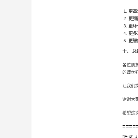
更高
更强
更环
更多
更智
十、 
各位朋
的螺丝
让我们
谢谢大
希望这
====