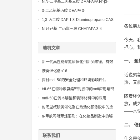
Bis(3-aminopropyl)-ethylenediamine CAS
N,N-二甲基二丙基三胺 DMAPAPA N’-[3-
No10563-26-5
(dimethylamino)propyllpropane-1,3-
3-二乙氨基丙胺 DEAPA 3-
diamine CAS No10563-29-8
(Diethylamino)propylamine CAS No 104-
1,3-丙二胺 DAP 1,3-Diaminopropane CAS
78-9
各位朋
No 109-76-2
N-环己基-二丙烯三胺 CHAPAPA 3-4-
Methoxypropylamine CAS No:5332-73-0
今天，
担心，
随机文章
一、 
新一代高性能聚氨酯催化剂新癸酸铋，有效
替代传统有机锡、铅催化剂
胺类催化剂b16
话说聚
探讨mdi-50的安全处理和环境影响评估
热，又
tdi-65在特种聚氨酯密封胶中的mdi应用与密
随着环
封效能
mdi-50在仿木雕塑和装饰材料中的应用
放，成
封闭型叔胺类催化剂在热活化预涂胶中的应
——水
用前景
n-甲酰吗啉芳烃溶剂：在化妆品制造中的秘
密武器，展现自然之美
二、 
联系我们
什么是