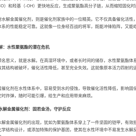
NCO）和羟基（-OH）更快地反应，生成聚氨酯高分子链，从而缩短固化
耐水解金属催化剂，则是催化剂家族中的一位精英。它不仅具备催化活性
体系的性能稳定可靠。这就像一位身经百战的将军，既能冲锋陷阵，又能
水解：水性聚氨酯的潜在危机
顾名思义，就是水解。在高湿环境中，或者长时间的储存，水性聚氨酯体
致其结构被破坏，催化活性降低，甚至完全失效。这就像原本活力四射的
属催化剂在水性体系中，容易受到水的侵蚀，导致催化活性降低，影响固
定时炸弹，随时可能引爆，给生产和应用带来麻烦。
耐水解金属催化剂：固若金汤，守护反应
水解金属催化剂的出现，犹如为聚氨酯体系穿上了一件坚固的铠甲，有效
化学结构设计，或添加特殊的保护基团，使其在水性环境中不易发生水解