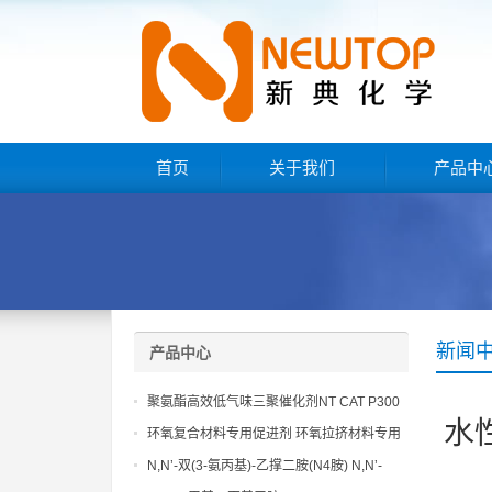
首页
关于我们
产品中
新闻
产品中心
聚氨酯高效低气味三聚催化剂NT CAT P300
水
环氧复合材料专用促进剂 环氧拉挤材料专用
促进剂 NT EP 120
N,N’-双(3-氨丙基)-乙撑二胺(N4胺) N,N’-