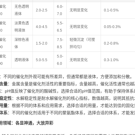
催化
无色透明
6.0-
2.0-2.5
无明显变化
0.1-0.5%
00
液体
7.0
催化
淡黄色透
5.5-
4.0-4.5
无明显变化
0.05-0.3%
00
明液体
6.5
催化
深棕色液
7.5-
轻微沉淀（可搅
1.5-2.0
0.2-0.8%
00
体
8.5
拌均匀）
催化
5.0-
透明液体
5.0-5.5
无明显变化
0.3-1.0%
00
6.0
：不同的催化剂外观可能有所差异，但通常都是液体，方便添加和分散。
含量
：金属含量是催化剂活性的重要指标，含量越高，催化活性通常也越
值
：pH值反映了催化剂的酸碱性，选择合适的pH值范围，有助于保持体系
稳定性
：水解稳定性是耐水解催化剂的核心指标，数值越高，说明其抵抗
用量
：根据不同的体系和应用需求，选择合适的用量，才能达到佳的固化
体系
：不同的催化剂适用于不同的聚氨酯体系，选择合适的体系，才能发
应用领域：各显神通，大放异彩