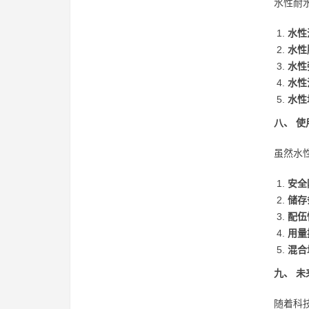
水性耐
水性
水性
水性
水性
水性
八、 
虽然水
安全
储存
配伍
用量
混合
九、 
随着科