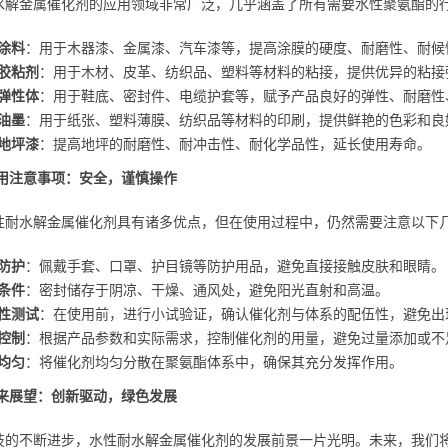
水解金属催化剂的应用领域非常广泛，几乎涵盖了所有需要水性聚氨酯的
涂料
：用于木器漆、金属漆、汽车漆等，提高涂膜的硬度、耐磨性、耐候
胶粘剂
：用于木材、皮革、纺织品、塑料等材料的粘接，提供优异的粘接
弹性体
：用于鞋底、密封件、电缆护套等，赋予产品良好的弹性、耐磨性
油墨
：用于纸张、塑料薄膜、纺织品等材料的印刷，提供鲜艳的色彩和良
地坪漆
：提高地坪的耐磨性、耐冲击性、耐化学品性，延长使用寿命。
使用注意事项：安全，谨慎操作
性耐水解金属催化剂具有诸多优点，但在使用过程中，仍然需要注意以下
防护
：佩戴手套、口罩、护目镜等防护用品，避免直接接触皮肤和眼睛。
条件
：密封储存于阴凉、干燥、通风处，避免阳光直射和高温。
性测试
：在使用前，进行小试验证，确认催化剂与体系的配伍性，避免出
控制
：根据产品参数和实际需求，控制催化剂的用量，避免过量添加或不
均匀
：将催化剂均匀分散在聚氨酯体系中，确保其充分发挥作用。
未来展望：创新驱动，绿色发展
技的不断进步，水性耐水解金属催化剂的发展前景一片光明。未来，我们