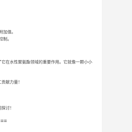
附加值。
控制。
了它在水性聚氨酯领域的重要作用。它就像一颗小小
工贡献力量！
同探讨！
===