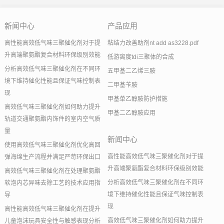
新闻中心
产品应用
高性能高效低气味三聚催化剂对于提
粘结力改善助剂nt add as3228.pdf
升高端聚氨酯复合材料环保级别效能
低游离度tdi三聚体的合成
分析高效低气味三聚催化剂在不同环
五甲基二乙烯三胺
境下维持催化性能且保证气味控制表
二甲基苄胺
现
甲基单乙醇胺防护措施
高效低气味三聚催化剂如何助力提升
甲基二乙醇胺应用
轨道交通聚氨酯内饰件的室内空气质
量
新闻中心
使用高效低气味三聚催化剂优化高回
高性能高效低气味三聚催化剂对于提
弹海绵生产流程并满足严苛环保出口
升高端聚氨酯复合材料环保级别效能
高效低气味三聚催化剂在处理聚氨酯
分析高效低气味三聚催化剂在不同环
软泡内芯异味去除工艺的技术应用指
境下维持催化性能且保证气味控制表
导
现
高性能高效低气味三聚催化剂在提升
高效低气味三聚催化剂如何助力提升
儿童泡沫玩具安全性与触感表现分析