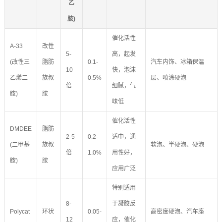
乙
胺)
催化活性
A-33
改性
5-
高，起发
(改性三
脂肪
0.1-
汽车内饰、冰箱保温
10
快，泡沫
乙烯二
族叔
0.5%
层、喷涂硬泡
倍
细腻，气
胺)
胺
味低
催化活性
DMDEE
脂肪
2-5
0.2-
适中，通
(二甲基
族叔
软泡、半硬泡、硬泡
倍
1.0%
用性好，
胺)
胺
应用广泛
特别适用
8-
于凝胶反
Polycat
环状
0.05-
高密度硬泡、汽车座
12
应，催化