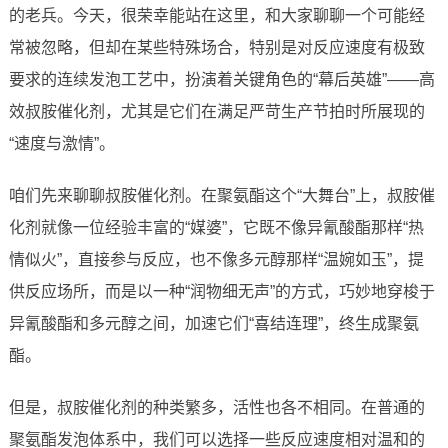
的老兵。今天，很荣幸能站在这里，和大家聊聊一个可能经
常被忽略，但却在某些特殊场合，特别是对反应速度有极致
要求的连续发泡工艺中，扮演着关键角色的“幕后英雄”——高
效叔胺催化剂，尤其是它们在满足严苛生产节拍时所展现的
“速度与激情”。
咱们先来聊聊叔胺催化剂。在聚氨酯这个“大舞台”上，叔胺催
化剂就像一位经验丰富的“媒婆”，它既不像异氰酸酯那样“热
情似火”，直接参与反应，也不像多元醇那样“温婉如玉”，提
供反应场所，而是以一种“润物细无声”的方式，巧妙地穿梭于
异氰酸酯和多元醇之间，加速它们“喜结连理”，终生成聚氨
酯。
但是，叔胺催化剂的种类繁多，活性也各不相同。在普通的
聚氨酯发泡体系中，我们可以选择一些反应速度相对温和的