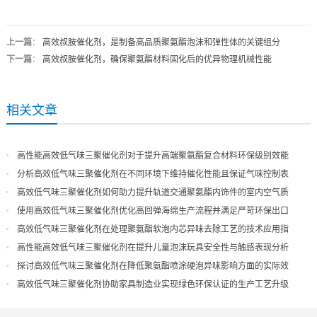
上一篇
：
高效叔胺催化剂，是制备高品质聚氨酯泡沫和弹性体的关键组分
下一篇
：
高效叔胺催化剂，确保聚氨酯材料固化后的优异物理机械性能
相关文章
高性能高效低气味三聚催化剂对于提升高端聚氨酯复合材料环保级别效能
分析高效低气味三聚催化剂在不同环境下维持催化性能且保证气味控制表
现
高效低气味三聚催化剂如何助力提升轨道交通聚氨酯内饰件的室内空气质
量
使用高效低气味三聚催化剂优化高回弹海绵生产流程并满足严苛环保出口
高效低气味三聚催化剂在处理聚氨酯软泡内芯异味去除工艺的技术应用指
导
高性能高效低气味三聚催化剂在提升儿童泡沫玩具安全性与触感表现分析
探讨高效低气味三聚催化剂在降低聚氨酯喷涂硬泡异味影响方面的实际效
果
高效低气味三聚催化剂协助家具制造业实现绿色环保认证的生产工艺升级