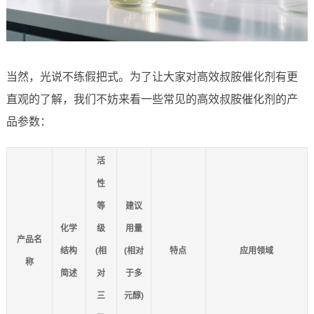
当然，光说不练假把式。为了让大家对高效叔胺催化剂有更
直观的了解，我们不妨来看一些常见的高效叔胺催化剂的产
品参数：
活
性
等
建议
化学
级
用量
产品名
结构
(相
(相对
特点
应用领域
称
简述
对
于多
三
元醇)