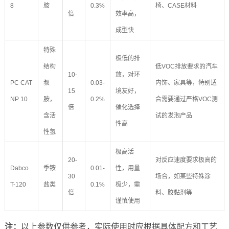
8
胺
0.3%
椅、CASE材料
倍
效率高，
成型快
特殊
极低的排
结构
低VOC排放要求的汽车
10-
放，对环
PC CAT
叔
0.03-
内饰、家具等，特别适
15
境友好，
NP 10
胺，
0.2%
合需要通过严格VOC测
倍
催化选择
含活
试的发泡产品
性高
性氢
极高活
20-
对反应速度要求极高的
Dabco
季铵
0.01-
性，用量
30
场合，如某些特殊涂
T-120
盐类
0.1%
极少，需
倍
料、胶黏剂等
谨慎使用
注：
以上参数仅供参考，实际使用时应根据具体配方和工艺