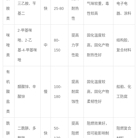
三乙胺、苄
气味较重，毒
电子电
胺
快
25-80
耐热
基二
性较高
器、涂料
类
性
2-甲基咪
咪
提高
固化温度较
唑、2-乙
80-
结构胶、
唑
中
力学
高，固化产物
基-4-甲基咪
150
复合材料
类
性能
耐热性好
唑
有
机
提高
固化温度较
醋酸锌、辛
100-
船舶、化
酸
慢
耐腐
高，固化产物
酸锌
180
工防腐
盐
蚀性
柔韧性好
类
酰
提高
阻燃效果好，
二酰肼、多
50-
阻燃复合
肼
快
阻燃
但可能影响制