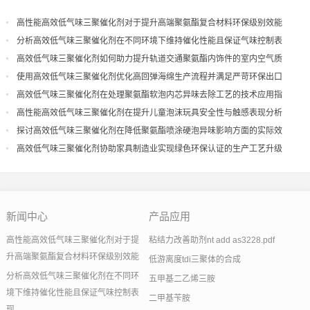
高性能高效低气味三聚催化剂对于提升高端聚氨酯复合材料环保级别效能
分析高效低气味三聚催化剂在不同环境下维持催化性能且保证气味控制表
现
高效低气味三聚催化剂如何助力提升轨道交通聚氨酯内饰件的室内空气质
量
使用高效低气味三聚催化剂优化高回弹海绵生产流程并满足严苛环保出口
高效低气味三聚催化剂在处理聚氨酯软泡内芯异味去除工艺的技术应用指
导
高性能高效低气味三聚催化剂在提升儿童泡沫玩具安全性与触感表现分析
探讨高效低气味三聚催化剂在降低聚氨酯喷涂硬泡异味影响方面的实际效
果
高效低气味三聚催化剂协助家具制造业实现绿色环保认证的生产工艺升级
新闻中心
产品应用
高性能高效低气味三聚催化剂对于提
粘结力改善助剂nt add as3228.pdf
升高端聚氨酯复合材料环保级别效能
低游离度tdi三聚体的合成
分析高效低气味三聚催化剂在不同环
五甲基二乙烯三胺
境下维持催化性能且保证气味控制表
二甲基苄胺
现