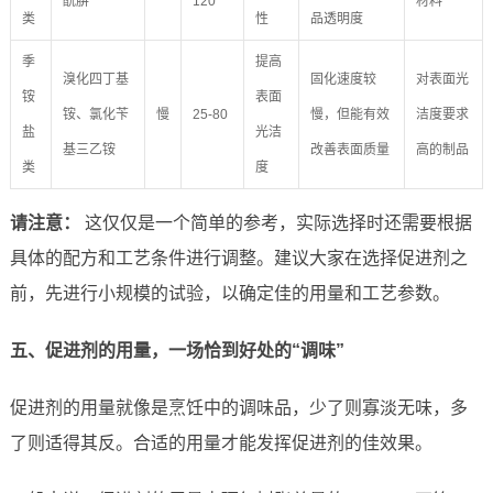
酰肼
120
材料
类
性
品透明度
季
提高
溴化四丁基
固化速度较
对表面光
铵
表面
铵、氯化苄
慢
25-80
慢，但能有效
洁度要求
盐
光洁
基三乙铵
改善表面质量
高的制品
类
度
请注意：
这仅仅是一个简单的参考，实际选择时还需要根据
具体的配方和工艺条件进行调整。建议大家在选择促进剂之
前，先进行小规模的试验，以确定佳的用量和工艺参数。
五、促进剂的用量，一场恰到好处的“调味”
促进剂的用量就像是烹饪中的调味品，少了则寡淡无味，多
了则适得其反。合适的用量才能发挥促进剂的佳效果。