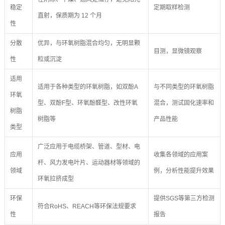
稳定
定期取样检测
直射，保质期为 12 个月
性
分散
优异，与环氧树脂混合均匀，无明显颗
目测，显微镜观察
性
粒或沉淀
适用
适用于各种类型的环氧树脂，如双酚A
与不同类型的环氧树脂
环氧
型、双酚F型、环氧酚醛型、改性环氧
混合，测试固化速率和
树脂
树脂等
产品性能
类型
广泛应用于电缆桥架、管道、型材、电
应用
收集各领域的应用案
杆、风力发电叶片、运动器材等领域的
领域
例，分析性能提升效果
环氧拉挤成型
环保
提供SGS等第三方检测
符合RoHS、REACH等环保法规要求
性
报告