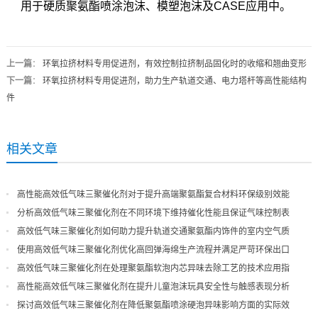
用于硬质聚氨酯喷涂泡沫、模塑泡沫及CASE应用中。
上一篇
：
环氧拉挤材料专用促进剂，有效控制拉挤制品固化时的收缩和翘曲变形
下一篇
：
环氧拉挤材料专用促进剂，助力生产轨道交通、电力塔杆等高性能结构
件
相关文章
高性能高效低气味三聚催化剂对于提升高端聚氨酯复合材料环保级别效能
分析高效低气味三聚催化剂在不同环境下维持催化性能且保证气味控制表
现
高效低气味三聚催化剂如何助力提升轨道交通聚氨酯内饰件的室内空气质
量
使用高效低气味三聚催化剂优化高回弹海绵生产流程并满足严苛环保出口
高效低气味三聚催化剂在处理聚氨酯软泡内芯异味去除工艺的技术应用指
导
高性能高效低气味三聚催化剂在提升儿童泡沫玩具安全性与触感表现分析
探讨高效低气味三聚催化剂在降低聚氨酯喷涂硬泡异味影响方面的实际效