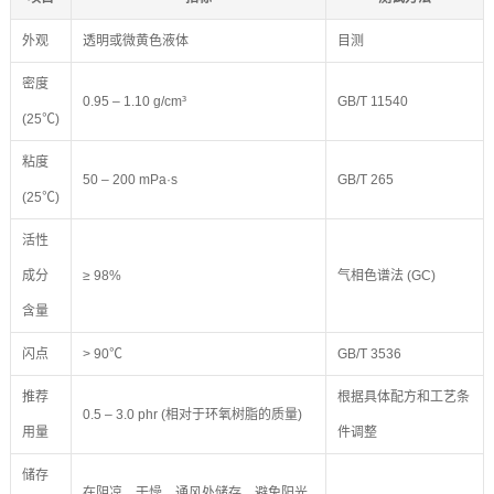
外观
透明或微黄色液体
目测
密度
0.95 – 1.10 g/cm³
GB/T 11540
(25℃)
粘度
50 – 200 mPa·s
GB/T 265
(25℃)
活性
成分
≥ 98%
气相色谱法 (GC)
含量
闪点
> 90℃
GB/T 3536
推荐
根据具体配方和工艺条
0.5 – 3.0 phr (相对于环氧树脂的质量)
用量
件调整
储存
在阴凉、干燥、通风处储存，避免阳光