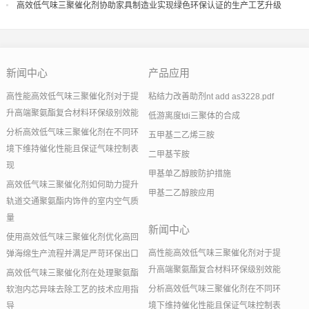
果
高效低气味三聚催化剂协助家具制造业实现绿色环保认证的生产工艺升级
新闻中心
产品应用
高性能高效低气味三聚催化剂对于提
粘结力改善助剂nt add as3228.pdf
升高端聚氨酯复合材料环保级别效能
低游离度tdi三聚体的合成
分析高效低气味三聚催化剂在不同环
五甲基二乙烯三胺
境下维持催化性能且保证气味控制表
二甲基苄胺
现
甲基单乙醇胺防护措施
高效低气味三聚催化剂如何助力提升
甲基二乙醇胺应用
轨道交通聚氨酯内饰件的室内空气质
量
新闻中心
使用高效低气味三聚催化剂优化高回
高性能高效低气味三聚催化剂对于提
弹海绵生产流程并满足严苛环保出口
升高端聚氨酯复合材料环保级别效能
高效低气味三聚催化剂在处理聚氨酯
分析高效低气味三聚催化剂在不同环
软泡内芯异味去除工艺的技术应用指
境下维持催化性能且保证气味控制表
导