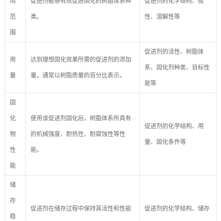
用
促进剂能够有效促进固化的树脂体系种
促进剂的化学结构、极
范
类。
性、溶解性等
围
促进剂的活性、树脂体
用
达到理想固化效果所需的促进剂的添加
系、固化剂种类、目标性
量
量，通常以树脂质量的百分比表示。
能等
固
化
使用该促进剂固化后，树脂体系所具有
促进剂的化学结构、用
物
的机械强度、耐热性、耐腐蚀性等性
量、固化条件等
性
能。
能
储
存
促进剂在储存过程中保持其活性和性能
促进剂的化学结构、储存
稳