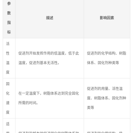
参
数
描述
影响因素
指
标
活
性
促进剂开始发挥作用的低温度，低于此
促进剂的化学结构、树脂
温
温度，促进剂基本无活性。
体系、固化剂种类等
度
固
促进剂的用量、活性温
化
在一定温度下，树脂体系达到完全固化
度、树脂体系、固化剂种
速
所需的时间。
类等
度
适