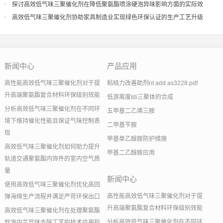
探讨高效低气味三聚催化剂在降低聚氨酯喷涂硬泡异味影响方面的实际效
果
高效低气味三聚催化剂协助家具制造业实现绿色环保认证的生产工艺升级
新闻中心
产品应用
高性能高效低气味三聚催化剂对于提
粘结力改善助剂nt add as3228.pdf
升高端聚氨酯复合材料环保级别效能
低游离度tdi三聚体的合成
分析高效低气味三聚催化剂在不同环
五甲基二乙烯三胺
境下维持催化性能且保证气味控制表
二甲基苄胺
现
甲基单乙醇胺防护措施
高效低气味三聚催化剂如何助力提升
甲基二乙醇胺应用
轨道交通聚氨酯内饰件的室内空气质
量
新闻中心
使用高效低气味三聚催化剂优化高回
高性能高效低气味三聚催化剂对于提
弹海绵生产流程并满足严苛环保出口
升高端聚氨酯复合材料环保级别效能
高效低气味三聚催化剂在处理聚氨酯
分析高效低气味三聚催化剂在不同环
软泡内芯异味去除工艺的技术应用指