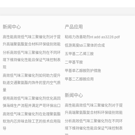
新闻中心
产品应用
高性能高效低气味三聚催化剂对于提
粘结力改善助剂nt add as3228.pdf
升高端聚氨酯复合材料环保级别效能
低游离度tdi三聚体的合成
分析高效低气味三聚催化剂在不同环
五甲基二乙烯三胺
境下维持催化性能且保证气味控制表
二甲基苄胺
现
甲基单乙醇胺防护措施
高效低气味三聚催化剂如何助力提升
甲基二乙醇胺应用
轨道交通聚氨酯内饰件的室内空气质
量
新闻中心
使用高效低气味三聚催化剂优化高回
高性能高效低气味三聚催化剂对于提
弹海绵生产流程并满足严苛环保出口
升高端聚氨酯复合材料环保级别效能
高效低气味三聚催化剂在处理聚氨酯
分析高效低气味三聚催化剂在不同环
软泡内芯异味去除工艺的技术应用指
境下维持催化性能且保证气味控制表
导