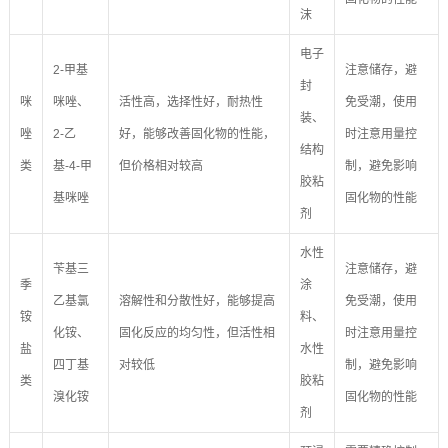
沫
电子
2-甲基
注意储存，避
封
咪
咪唑、
活性高，选择性好，耐热性
免受潮，使用
装、
唑
2-乙
好，能够改善固化物的性能，
时注意用量控
结构
类
基-4-甲
但价格相对较高
制，避免影响
胶粘
基咪唑
固化物的性能
剂
水性
苄基三
注意储存，避
季
涂
乙基氯
溶解性和分散性好，能够提高
免受潮，使用
铵
料、
化铵、
固化反应的均匀性，但活性相
时注意用量控
盐
水性
四丁基
对较低
制，避免影响
类
胶粘
溴化铵
固化物的性能
剂