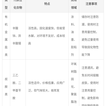
类
代表性
应用
特点
注意事项
型
化合物
领域
有
涂
储存时注意防
机
料、
潮，使用时注
辛酸
活性高，固化速度快，但易受
金
油
意用量控制，
锌、异
水解，对环境不友好，成本较
属
墨、
避免过量使用
辛酸锡
高
盐
胶粘
导致固化物性
类
剂
能下降
环氧
注意通风，避
树脂
三乙
免长时间接触
叔
固
胺、二
活性适中，价格低廉，应用广
皮肤，使用时
胺
化、
甲基苄
泛，但气味较大，易挥发
注意用量控
类
聚氨
胺
制，避免影响
酯泡
固化物的性能