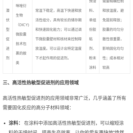
预浸
需要精确控制
咪唑衍
潜
常温下稳定，高温下快速释放
料、
释放温度，避
生物
伏
活性组分，具有较长的储存期
单组
免提前释放；
（DICY)
型
和快速固化能力；可以通过调
份胶
胶囊的均匀分
微胶囊
促
节微胶囊壁材和核材来控制释
粘
散性很重要，
技术包
进
放温度。可以设计出特定温度
剂、
影响固化均匀
裹的胺
剂
下才起作用的促进剂。
粉末
性；成本相对
类
涂料
较高
三、高活性热敏型促进剂的应用领域
高活性热敏型促进剂的应用领域非常广泛，几乎涵盖了所有
需要固化反应的高分子材料领域：
涂料：
在涂料中添加高活性热敏型促进剂，可以缩短涂
料的干燥时间，提高生产效率，让你的爱车更快地“焕然