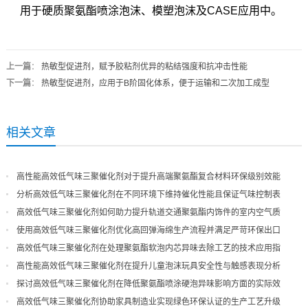
用于硬质聚氨酯喷涂泡沫、模塑泡沫及CASE应用中。
上一篇
：
热敏型促进剂，赋予胶粘剂优异的粘结强度和抗冲击性能
下一篇
：
热敏型促进剂，应用于B阶固化体系，便于运输和二次加工成型
相关文章
高性能高效低气味三聚催化剂对于提升高端聚氨酯复合材料环保级别效能
分析高效低气味三聚催化剂在不同环境下维持催化性能且保证气味控制表
现
高效低气味三聚催化剂如何助力提升轨道交通聚氨酯内饰件的室内空气质
量
使用高效低气味三聚催化剂优化高回弹海绵生产流程并满足严苛环保出口
高效低气味三聚催化剂在处理聚氨酯软泡内芯异味去除工艺的技术应用指
导
高性能高效低气味三聚催化剂在提升儿童泡沫玩具安全性与触感表现分析
探讨高效低气味三聚催化剂在降低聚氨酯喷涂硬泡异味影响方面的实际效
果
高效低气味三聚催化剂协助家具制造业实现绿色环保认证的生产工艺升级