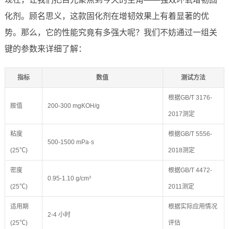
化剂。顾名思义，这款固化剂在增韧效果上有着显著的优
势。那么，它的性能究竟有多强大呢？我们不妨通过一组关
键的参数来详细了解：
指标
数值
测试方法
根据GB/T 3176-
胺值
200-300 mgKOH/g
2017测定
粘度
根据GB/T 5556-
500-1500 mPa·s
(25℃)
2018测定
密度
根据GB/T 4472-
0.95-1.10 g/cm³
(25℃)
2011测定
适用期
根据实际应用情况
2-4 小时
(25℃)
评估