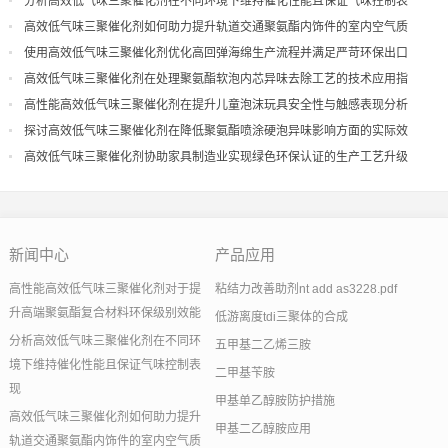
分析高效低气味三聚催化剂在不同环境下维持催化性能且保证气味控制表
现
高效低气味三聚催化剂如何助力提升轨道交通聚氨酯内饰件的室内空气质
量
使用高效低气味三聚催化剂优化高回弹海绵生产流程并满足严苛环保出口
高效低气味三聚催化剂在处理聚氨酯软泡内芯异味去除工艺的技术应用指
导
高性能高效低气味三聚催化剂在提升儿童泡沫玩具安全性与触感表现分析
探讨高效低气味三聚催化剂在降低聚氨酯喷涂硬泡异味影响方面的实际效
果
高效低气味三聚催化剂协助家具制造业实现绿色环保认证的生产工艺升级
新闻中心
产品应用
高性能高效低气味三聚催化剂对于提
粘结力改善助剂nt add as3228.pdf
升高端聚氨酯复合材料环保级别效能
低游离度tdi三聚体的合成
分析高效低气味三聚催化剂在不同环
五甲基二乙烯三胺
境下维持催化性能且保证气味控制表
二甲基苄胺
现
甲基单乙醇胺防护措施
高效低气味三聚催化剂如何助力提升
甲基二乙醇胺应用
轨道交通聚氨酯内饰件的室内空气质