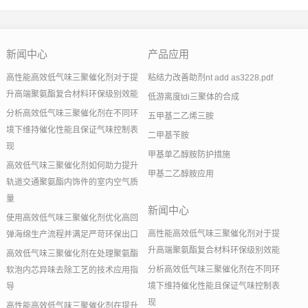
新闻中心
产品应用
高性能高效低气味三聚催化剂对于提
粘结力改善助剂nt add as3228.pdf
升高端聚氨酯复合材料环保级别效能
低游离度tdi三聚体的合成
分析高效低气味三聚催化剂在不同环
五甲基二乙烯三胺
境下维持催化性能且保证气味控制表
二甲基苄胺
现
甲基单乙醇胺防护措施
高效低气味三聚催化剂如何助力提升
甲基二乙醇胺应用
轨道交通聚氨酯内饰件的室内空气质
量
新闻中心
使用高效低气味三聚催化剂优化高回
高性能高效低气味三聚催化剂对于提
弹海绵生产流程并满足严苛环保出口
升高端聚氨酯复合材料环保级别效能
高效低气味三聚催化剂在处理聚氨酯
分析高效低气味三聚催化剂在不同环
软泡内芯异味去除工艺的技术应用指
境下维持催化性能且保证气味控制表
导
现
高性能高效低气味三聚催化剂在提升