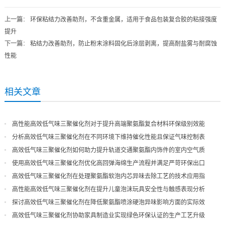
上一篇
：
环保粘结力改善助剂，不含重金属，适用于食品包装复合胶的粘接强度
提升
下一篇
：
粘结力改善助剂，防止粉末涂料固化后涂层剥离，提高耐盐雾与耐腐蚀
性能
相关文章
高性能高效低气味三聚催化剂对于提升高端聚氨酯复合材料环保级别效能
分析高效低气味三聚催化剂在不同环境下维持催化性能且保证气味控制表
现
高效低气味三聚催化剂如何助力提升轨道交通聚氨酯内饰件的室内空气质
量
使用高效低气味三聚催化剂优化高回弹海绵生产流程并满足严苛环保出口
高效低气味三聚催化剂在处理聚氨酯软泡内芯异味去除工艺的技术应用指
导
高性能高效低气味三聚催化剂在提升儿童泡沫玩具安全性与触感表现分析
探讨高效低气味三聚催化剂在降低聚氨酯喷涂硬泡异味影响方面的实际效
果
高效低气味三聚催化剂协助家具制造业实现绿色环保认证的生产工艺升级