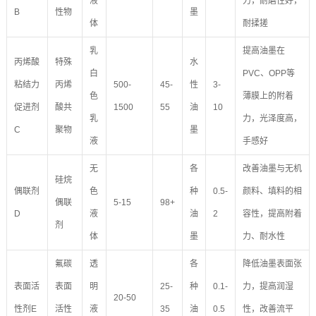
液
力，耐磨性好，
B
性物
墨
体
耐揉搓
乳
提高油墨在
丙烯酸
特殊
水
白
PVC、OPP等
粘结力
丙烯
500-
45-
性
3-
色
薄膜上的附着
促进剂
酸共
1500
55
油
10
乳
力，光泽度高，
C
聚物
墨
液
手感好
无
各
改善油墨与无机
硅烷
偶联剂
色
种
0.5-
颜料、填料的相
偶联
5-15
98+
D
液
油
2
容性，提高附着
剂
体
墨
力、耐水性
氟碳
透
各
降低油墨表面张
表面活
表面
明
25-
种
0.1-
力，提高润湿
20-50
性剂E
活性
液
35
油
0.5
性，改善流平