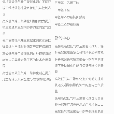
分析高效低气味三聚催化剂在不同环
五甲基二乙烯三胺
境下维持催化性能且保证气味控制表
二甲基苄胺
现
甲基单乙醇胺防护措施
高效低气味三聚催化剂如何助力提升
甲基二乙醇胺应用
轨道交通聚氨酯内饰件的室内空气质
量
新闻中心
使用高效低气味三聚催化剂优化高回
高性能高效低气味三聚催化剂对于提
弹海绵生产流程并满足严苛环保出口
升高端聚氨酯复合材料环保级别效能
高效低气味三聚催化剂在处理聚氨酯
分析高效低气味三聚催化剂在不同环
软泡内芯异味去除工艺的技术应用指
境下维持催化性能且保证气味控制表
导
现
高性能高效低气味三聚催化剂在提升
高效低气味三聚催化剂如何助力提升
儿童泡沫玩具安全性与触感表现分析
轨道交通聚氨酯内饰件的室内空气质
量
使用高效低气味三聚催化剂优化高回
弹海绵生产流程并满足严苛环保出口
高效低气味三聚催化剂在处理聚氨酯