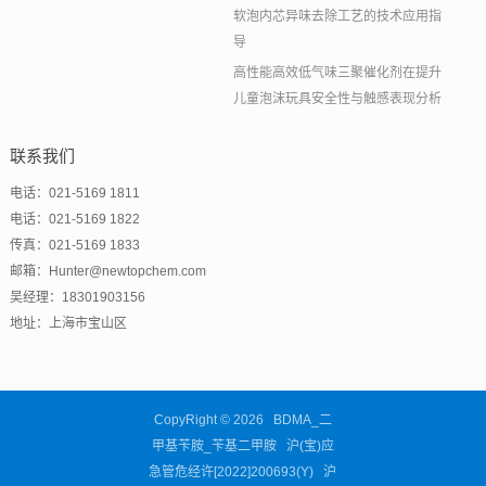
软泡内芯异味去除工艺的技术应用指
导
高性能高效低气味三聚催化剂在提升
儿童泡沫玩具安全性与触感表现分析
联系我们
电话：021-5169 1811
电话：021-5169 1822
传真：021-5169 1833
邮箱：Hunter@newtopchem.com
吴经理：18301903156
地址：上海市宝山区
CopyRight © 2026 BDMA_二
甲基苄胺_苄基二甲胺 沪(宝)应
急管危经许[2022]200693(Y)
沪