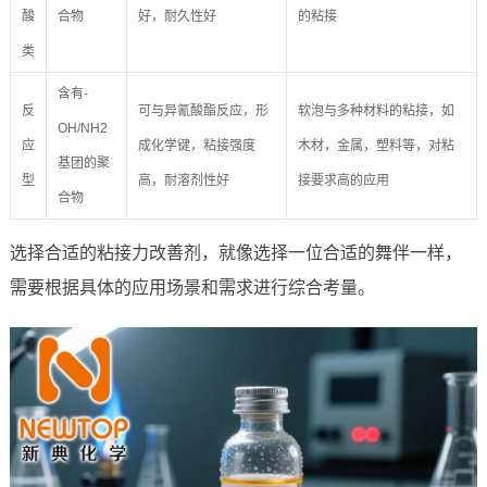
酸
合物
好，耐久性好
的粘接
类
含有-
反
可与异氰酸酯反应，形
软泡与多种材料的粘接，如
OH/NH2
应
成化学键，粘接强度
木材，金属，塑料等，对粘
基团的聚
型
高，耐溶剂性好
接要求高的应用
合物
选择合适的粘接力改善剂，就像选择一位合适的舞伴一样，
需要根据具体的应用场景和需求进行综合考量。