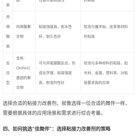
醇
改善界面相容性
的粘接
类
丙
烯
丙烯酸聚
粘接强度高，耐水性
软泡与魔术贴、皮革等材料
酸
合物
好，耐久性好
的粘接
类
含有-
反
可与异氰酸酯反应，形
软泡与多种材料的粘接，如
OH/NH2
应
成化学键，粘接强度
木材，金属，塑料等，对粘
基团的聚
型
高，耐溶剂性好
接要求高的应用
合物
选择合适的粘接力改善剂，就像选择一位合适的舞伴一样，
需要根据具体的应用场景和需求进行综合考量。
四、如何挑选“佳舞伴”：选择粘接力改善剂的策略