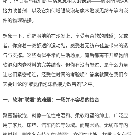
秘”，但其实与我们的生活息息相关的话题——聚氨酯泡沫粘
接力改善剂，以及它如何增强软泡与魔术贴或无纺布等内嵌
件的物理粘接。
想象一下，你舒服地躺在沙发上，享受着柔软的触感；又或
者，你穿着一双舒适的运动鞋，感受着无纺布鞋垫带来的透
气与支撑。这些看似平常的生活场景，背后都离不开聚氨酯
软泡和内嵌材料的完美结合。但你有没有想过，是什么力量
让它们紧密相连，经受住时间的考验呢？答案就藏在我们今
天要讨论的“聚氨酯泡沫粘接力改善剂”之中。
一、软泡“联姻”的难题：一场并不容易的结合
聚氨酯软泡，就像一位性格温和、柔软可塑的绅士，广泛应
用于家具、床垫、汽车内饰等领域。而魔术贴、无纺布等内
嵌材料，则像各有特色的“佳丽”，它们在功能、材质上各有所