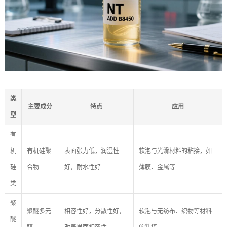
类
主要成分
特点
应用
型
有
机
有机硅聚
表面张力低，润湿性
软泡与光滑材料的粘接，如
硅
合物
好，耐水性好
薄膜、金属等
类
聚
聚醚多元
相容性好，分散性好，
软泡与无纺布、织物等材料
醚