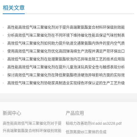
相关文章
高性能高效低气味三聚催化剂对于提升高端聚氨酯复合材料环保级别效能
分析高效低气味三聚催化剂在不同环境下维持催化性能且保证气味控制表
现
高效低气味三聚催化剂如何助力提升轨道交通聚氨酯内饰件的室内空气质
量
使用高效低气味三聚催化剂优化高回弹海绵生产流程并满足严苛环保出口
高效低气味三聚催化剂在处理聚氨酯软泡内芯异味去除工艺的技术应用指
导
高性能高效低气味三聚催化剂在提升儿童泡沫玩具安全性与触感表现分析
探讨高效低气味三聚催化剂在降低聚氨酯喷涂硬泡异味影响方面的实际效
果
高效低气味三聚催化剂协助家具制造业实现绿色环保认证的生产工艺升级
新闻中心
产品应用
高性能高效低气味三聚催化剂对于提
粘结力改善助剂nt add as3228.pdf
升高端聚氨酯复合材料环保级别效能
低游离度tdi三聚体的合成