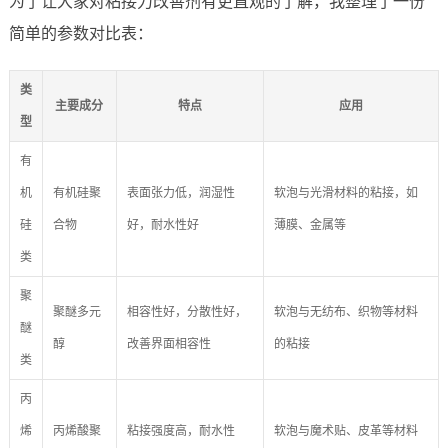
为了让大家对粘接力改善剂有更直观的了解，我整理了一份
简单的参数对比表：
类
主要成分
特点
应用
型
有
机
有机硅聚
表面张力低，润湿性
软泡与光滑材料的粘接，如
硅
合物
好，耐水性好
薄膜、金属等
类
聚
聚醚多元
相容性好，分散性好，
软泡与无纺布、织物等材料
醚
醇
改善界面相容性
的粘接
类
丙
烯
丙烯酸聚
粘接强度高，耐水性
软泡与魔术贴、皮革等材料