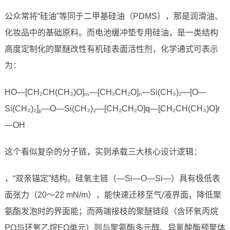
公众常将“硅油”等同于二甲基硅油（PDMS），那是润滑油、
化妆品中的基础原料。而电池缓冲垫专用硅油，是一类结构
高度定制化的聚醚改性有机硅表面活性剂，化学通式可表示
为：
HO—[CH₂CH(CH₃)O]ₘ—[CH₂CH₂O]ₙ—Si(CH₃)₂—[O—
Si(CH₃)₂]ₚ—O—Si(CH₃)₂—[CH₂CH₂O]q—[CH₂CH(CH₃)O]r
—OH
这个看似复杂的分子链，实则承载三大核心设计逻辑：
，“双亲锚定”结构。硅氧主链（—Si—O—Si—）具有极低表
面张力（20～22 mN/m），能快速迁移至气/液界面，降低聚
氨酯发泡时的界面能；而两端接枝的聚醚链段（含环氧丙烷
PO与环氧乙烷EO单元）则与聚氨酯多元醇、异氰酸酯预聚体