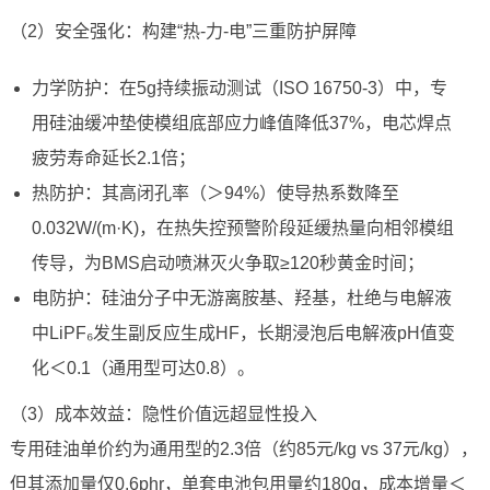
（2）安全强化：构建“热-力-电”三重防护屏障
力学防护：在5g持续振动测试（ISO 16750-3）中，专
用硅油缓冲垫使模组底部应力峰值降低37%，电芯焊点
疲劳寿命延长2.1倍；
热防护：其高闭孔率（＞94%）使导热系数降至
0.032W/(m·K)，在热失控预警阶段延缓热量向相邻模组
传导，为BMS启动喷淋灭火争取≥120秒黄金时间；
电防护：硅油分子中无游离胺基、羟基，杜绝与电解液
中LiPF₆发生副反应生成HF，长期浸泡后电解液pH值变
化＜0.1（通用型可达0.8）。
（3）成本效益：隐性价值远超显性投入
专用硅油单价约为通用型的2.3倍（约85元/kg vs 37元/kg），
但其添加量仅0.6phr，单套电池包用量约180g，成本增量＜