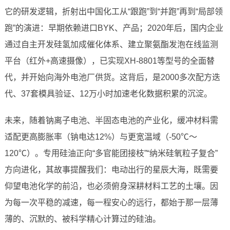
它的研发逻辑，折射出中国化工从“跟跑”到“并跑”再到“局部领
跑”的演进：早期依赖进口BYK、产品；2020年后，国内企业
通过自主开发硅氢加成催化体系、建立聚氨酯发泡在线监测
平台（红外+高速摄像），已实现XH-8801等型号的全面替
代，并开始向海外电池厂供货。这背后，是2000多次配方迭
代、37套模具验证、12万小时加速老化数据积累的沉淀。
未来，随着钠离子电池、半固态电池的产业化，缓冲材料需
适配更高膨胀率（钠电达12%）与更宽温域（-50℃～
120℃）。专用硅油正向“多官能团接枝”“纳米硅氧粒子复合”
方向进化，其故事提醒我们：电动出行的星辰大海，既需要
仰望电池化学的前沿，也必须俯身深耕材料工艺的土壤。因
为每一次平稳的减速，每一程安心的远行，都始于那一层薄
薄的、沉默的、被科学精心计算过的硅油。