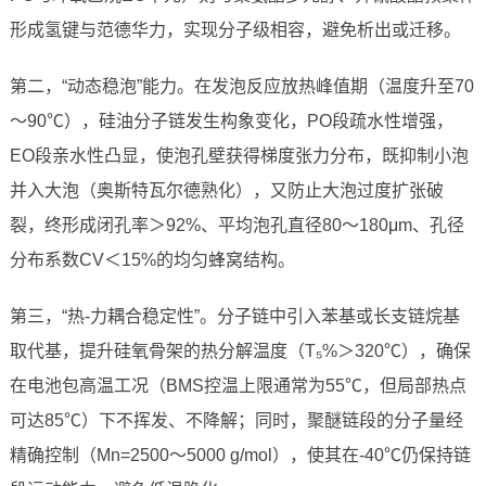
形成氢键与范德华力，实现分子级相容，避免析出或迁移。
第二，“动态稳泡”能力。在发泡反应放热峰值期（温度升至70
～90℃），硅油分子链发生构象变化，PO段疏水性增强，
EO段亲水性凸显，使泡孔壁获得梯度张力分布，既抑制小泡
并入大泡（奥斯特瓦尔德熟化），又防止大泡过度扩张破
裂，终形成闭孔率＞92%、平均泡孔直径80～180μm、孔径
分布系数CV＜15%的均匀蜂窝结构。
第三，“热-力耦合稳定性”。分子链中引入苯基或长支链烷基
取代基，提升硅氧骨架的热分解温度（T₅%＞320℃），确保
在电池包高温工况（BMS控温上限通常为55℃，但局部热点
可达85℃）下不挥发、不降解；同时，聚醚链段的分子量经
精确控制（Mn=2500～5000 g/mol），使其在-40℃仍保持链