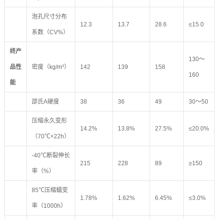
泡孔尺寸分布
12.3
13.7
28.6
≤15.0
系数（CV%）
终产
130～
品性
密度（kg/m³）
142
139
158
160
能
邵氏A硬度
38
36
49
30～50
压缩永久变形
14.2%
13.8%
27.5%
≤20.0%
（70℃×22h）
-40℃断裂伸长
215
228
89
≥150
率（%）
85℃压缩蠕变
1.78%
1.62%
6.45%
≤3.0%
率（1000h）