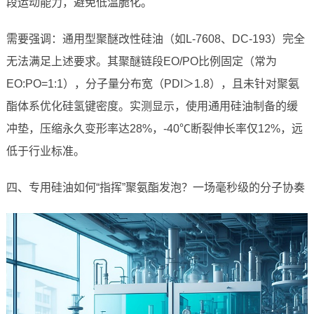
段运动能力，避免低温脆化。
需要强调：通用型聚醚改性硅油（如L-7608、DC-193）完全
无法满足上述要求。其聚醚链段EO/PO比例固定（常为
EO:PO=1:1），分子量分布宽（PDI＞1.8），且未针对聚氨
酯体系优化硅氢键密度。实测显示，使用通用硅油制备的缓
冲垫，压缩永久变形率达28%，-40℃断裂伸长率仅12%，远
低于行业标准。
四、专用硅油如何“指挥”聚氨酯发泡？一场毫秒级的分子协奏