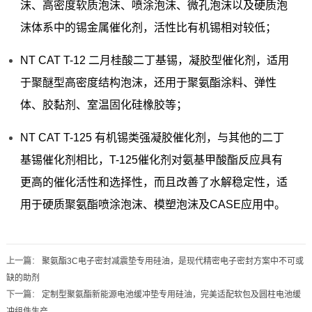
沫、高密度软质泡沫、喷涂泡沫、微孔泡沫以及硬质泡
沫体系中的锡金属催化剂，活性比有机锡相对较低；
NT CAT T-12 二月桂酸二丁基锡，凝胶型催化剂，适用
于聚醚型高密度结构泡沫，还用于聚氨酯涂料、弹性
体、胶黏剂、室温固化硅橡胶等；
NT CAT T-125 有机锡类强凝胶催化剂，与其他的二丁
基锡催化剂相比，T-125催化剂对氨基甲酸酯反应具有
更高的催化活性和选择性，而且改善了水解稳定性，适
用于硬质聚氨酯喷涂泡沫、模塑泡沫及CASE应用中。
上一篇
：
聚氨酯3C电子密封减震垫专用硅油，是现代精密电子密封方案中不可或
缺的助剂
下一篇
：
定制型聚氨酯新能源电池缓冲垫专用硅油，完美适配软包及圆柱电池缓
冲组件生产