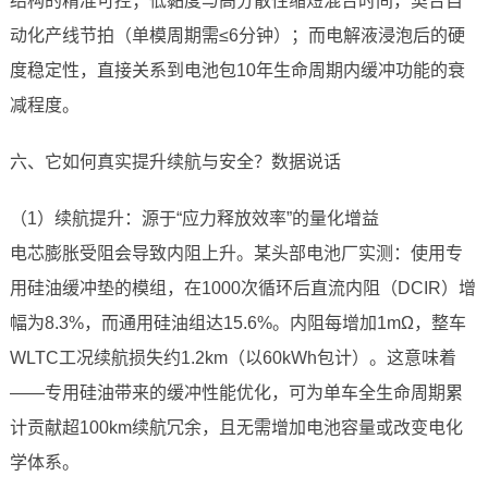
结构的精准可控；低黏度与高分散性缩短混合时间，契合自
动化产线节拍（单模周期需≤6分钟）；而电解液浸泡后的硬
度稳定性，直接关系到电池包10年生命周期内缓冲功能的衰
减程度。
六、它如何真实提升续航与安全？数据说话
（1）续航提升：源于“应力释放效率”的量化增益
电芯膨胀受阻会导致内阻上升。某头部电池厂实测：使用专
用硅油缓冲垫的模组，在1000次循环后直流内阻（DCIR）增
幅为8.3%，而通用硅油组达15.6%。内阻每增加1mΩ，整车
WLTC工况续航损失约1.2km（以60kWh包计）。这意味着
——专用硅油带来的缓冲性能优化，可为单车全生命周期累
计贡献超100km续航冗余，且无需增加电池容量或改变电化
学体系。