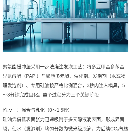
聚氨酯缓冲垫采用一步法浇注发泡工艺：将多亚甲基多苯基
异氰酸酯（PAPI）与聚醚多元醇、催化剂、发泡剂（水或物
理发泡剂）、专用硅油按严格比例混合，3秒内注入模具，5
～8分钟完成固化。整个过程分为三个关键阶段：
阶段一：混合与乳化（0～1.5秒）
硅油凭借低表面张力迅速吸附于多元醇液滴表面，形成界面
膜，使水（发泡剂）均匀分散为微米级液滴，为后续CO₂气核