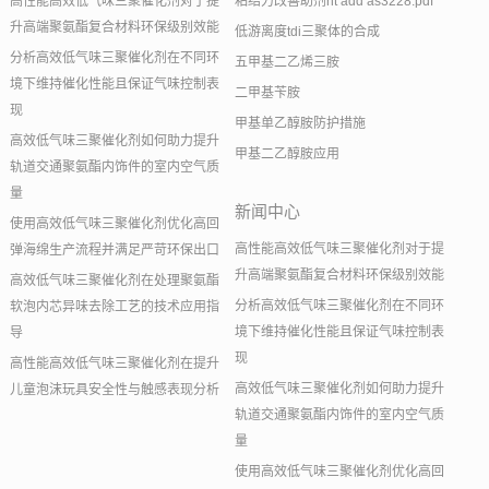
高性能高效低气味三聚催化剂对于提
粘结力改善助剂nt add as3228.pdf
升高端聚氨酯复合材料环保级别效能
低游离度tdi三聚体的合成
分析高效低气味三聚催化剂在不同环
五甲基二乙烯三胺
境下维持催化性能且保证气味控制表
二甲基苄胺
现
甲基单乙醇胺防护措施
高效低气味三聚催化剂如何助力提升
甲基二乙醇胺应用
轨道交通聚氨酯内饰件的室内空气质
量
新闻中心
使用高效低气味三聚催化剂优化高回
高性能高效低气味三聚催化剂对于提
弹海绵生产流程并满足严苛环保出口
升高端聚氨酯复合材料环保级别效能
高效低气味三聚催化剂在处理聚氨酯
分析高效低气味三聚催化剂在不同环
软泡内芯异味去除工艺的技术应用指
境下维持催化性能且保证气味控制表
导
现
高性能高效低气味三聚催化剂在提升
高效低气味三聚催化剂如何助力提升
儿童泡沫玩具安全性与触感表现分析
轨道交通聚氨酯内饰件的室内空气质
量
使用高效低气味三聚催化剂优化高回