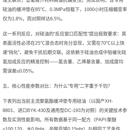
理交联点，显著提升材料高温抗蠕变性。测试表明，含专用
硅油的缓冲垫在85℃、0.3MPa恒载下，1000小时压缩蠕变率
仅为1.8%，而对照样达6.5%。
这一系列反应，对硅油的“反应窗口匹配性”提出极致要求：其
表面活性必须在25℃混合态时充分显现，又需在70℃以上快
速“钝化”，避免干扰后期交联。这依赖于硅油合成中铂催化硅
氢加成反应的精准控制——氢含量、乙烯基含量、加成度均
需误差≤0.05%。
五、核心性能参数对比：为什么“专用”二字重于千钧？
下表列出当前主流聚氨酯缓冲垫专用硅油（以国产XH-
8801、进口BYK-430及通用型DC-193为对照）的关键技术参
数及实测性能影响。所有数据基于同一配方（PAPI:聚醚
=100:120，水0.8phr，辛酸亚锡0.15phr）与相同工艺条件