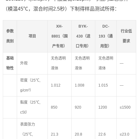
（模温45℃，混合时间2.5秒）下制得样品测试所得：
XH-
BYK-
DC-
参数
行业低
项目
8801（国
430（进
193（通
类别
要求
产专用）
口专用）
用型）
基础
无色透明
无色透明
无色透明
外观
—
物性
液体
液体
液体
密度（25℃,
1.012
1.008
1.015
—
g/cm³）
黏度（25℃,
850
920
1200
≤1500
cSt）
表面张力
（25℃,
21.3
20.8
22.6
≤23.0