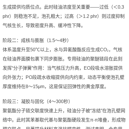
生成提供均质位点。此时硅油浓度至关重要——过低（＜0.3
phr）则稳泡不足，泡孔粗大；过高（＞1.2 phr）则过度抑制
气核生长，导致密度升高、缓冲性下降。
阶段二：成核与膨胀（1.5～4秒）
体系温度升至50℃以上，水与异氰酸酯反应生成CO₂，气核
在硅油界面膜包裹下同步膨胀。专用硅油的聚醚链段在此刻
发挥“分子弹簧”作用：当气核压力升高，EO段吸水溶胀提供
向外张力；PO段疏水收缩提供向内约束，动态平衡使泡孔壁
厚度维持在8～15μm，这是保证回弹性的黄金厚度。
阶段三：凝胶与固化（4～300秒）
聚氨酯分子链交联度快速上升，硅油分子被“冻结”在泡孔壁网
络中。此时其苯基取代基与聚氨酯硬段发生π-π堆叠，形成物