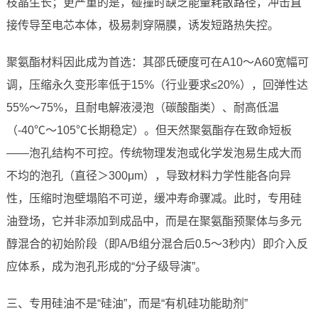
枝晶生长；更严重的是，碰撞时缺乏能量耗散路径，冲击直
接传导至电芯本体，极易刺穿隔膜，诱发短路热失控。
聚氨酯材料因此成为首选：其邵氏硬度可在A10～A60宽幅可
调，压缩永久变形率低于15%（行业要求≤20%），回弹性达
55%～75%，且耐电解液浸泡（碳酸酯类）、耐高低温
（-40℃～105℃长期稳定）。但天然聚氨酯存在致命短板
——泡孔结构不可控。传统物理发泡或化学发泡易生成大而
不均的泡孔（直径＞300μm），导致材料力学性能各向异
性，压缩时泡壁塌陷不可逆，缓冲寿命骤减。此时，专用硅
油登场，它并非添加到成品中，而是在聚氨酯预聚体与多元
醇混合的初始阶段（即A/B组分混合后0.5～3秒内）即介入反
应体系，成为泡孔形成的“分子级导演”。
三、专用硅油不是“硅油”，而是“有机硅功能助剂”