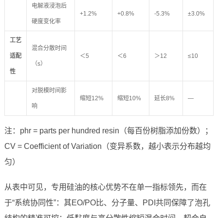
电解液浸泡后
+1.2%
+0.8%
-5.3%
±3.0%
硬度变化率
工艺
混合分散时间
适配
＜5
＜6
＞12
≤10
（s）
性
对脱模时间影
缩短12%
缩短10%
延长8%
—
响
注：phr = parts per hundred resin（每百份树脂添加份数）；
CV = Coefficient of Variation（变异系数，越小表示分布越均
匀）
从表中可见，专用硅油的核心优势不在单一指标领先，而在
于“系统协同性”：其EO/PO比、分子量、PDI共同保障了泡孔