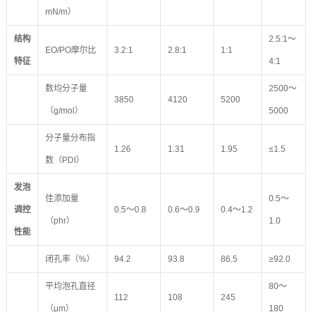
mN/m）
结构
2.5:1～
EO/PO摩尔比
3.2:1
2.8:1
1:1
特征
4:1
数均分子量
2500～
3850
4120
5200
（g/mol）
5000
分子量分布指
1.26
1.31
1.95
≤1.5
数（PDI）
发泡
佳添加量
0.5～
调控
0.5～0.8
0.6～0.9
0.4～1.2
（phr）
1.0
性能
闭孔率（%）
94.2
93.8
86.5
≥92.0
平均泡孔直径
80～
112
108
245
（μm）
180