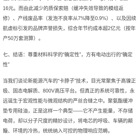
16元。而由此减少的质保索赔（缓冲失效导致的模组返
修）、产线废品率（发泡不良率从7%降至0.9%）、以及因续
航虚标引发的品牌声誉损失，综合年节约成本超2亿元（按年
产50万套测算）。
七、结语：尊重材料科学的“确定性”，方有电动出行的“确定
性”
当我们谈论新能源汽车的“卡脖子”技术，目光常聚焦于高镍正
极、固态电解质、800V高压平台。但真正的系统可靠性，永
远诞生于宏观性能与微观结构的严丝合缝之中。聚氨酯缓冲
垫专用硅油，正是这样一个典型——它不产生能量，不存储
电荷，却以分子尺度的精妙设计，将电芯的呼吸、车辆的颠
簸、环境的冷热，统统纳入可控的物理响应范畴。