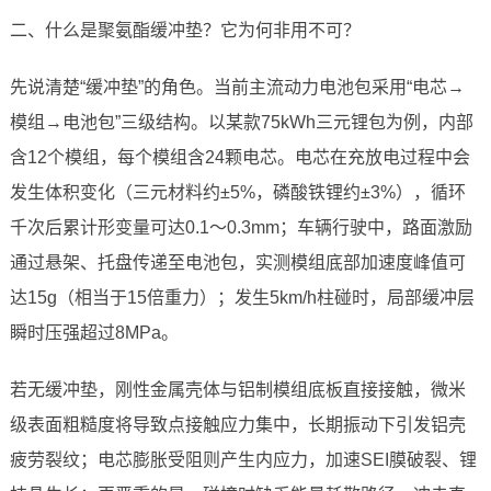
二、什么是聚氨酯缓冲垫？它为何非用不可？
先说清楚“缓冲垫”的角色。当前主流动力电池包采用“电芯→
模组→电池包”三级结构。以某款75kWh三元锂包为例，内部
含12个模组，每个模组含24颗电芯。电芯在充放电过程中会
发生体积变化（三元材料约±5%，磷酸铁锂约±3%），循环
千次后累计形变量可达0.1～0.3mm；车辆行驶中，路面激励
通过悬架、托盘传递至电池包，实测模组底部加速度峰值可
达15g（相当于15倍重力）；发生5km/h柱碰时，局部缓冲层
瞬时压强超过8MPa。
若无缓冲垫，刚性金属壳体与铝制模组底板直接接触，微米
级表面粗糙度将导致点接触应力集中，长期振动下引发铝壳
疲劳裂纹；电芯膨胀受阻则产生内应力，加速SEI膜破裂、锂