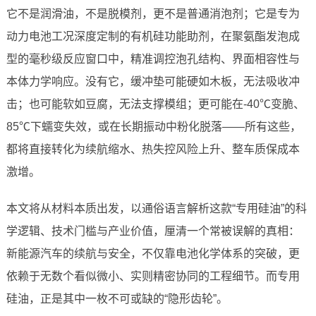
它不是润滑油，不是脱模剂，更不是普通消泡剂；它是专为
动力电池工况深度定制的有机硅功能助剂，在聚氨酯发泡成
型的毫秒级反应窗口中，精准调控泡孔结构、界面相容性与
本体力学响应。没有它，缓冲垫可能硬如木板，无法吸收冲
击；也可能软如豆腐，无法支撑模组；更可能在-40℃变脆、
85℃下蠕变失效，或在长期振动中粉化脱落——所有这些，
都将直接转化为续航缩水、热失控风险上升、整车质保成本
激增。
本文将从材料本质出发，以通俗语言解析这款“专用硅油”的科
学逻辑、技术门槛与产业价值，厘清一个常被误解的真相：
新能源汽车的续航与安全，不仅靠电池化学体系的突破，更
依赖于无数个看似微小、实则精密协同的工程细节。而专用
硅油，正是其中一枚不可或缺的“隐形齿轮”。