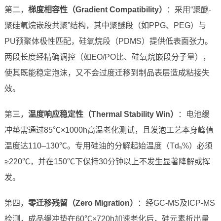
第二，
梯度相容性（Gradient Compatibility）
：采用“聚醚-
聚硅氧烷嵌段共聚”结构，其中聚醚段（如PPG、PEG）与
PU预聚体极性匹配，硅氧烷段（PDMS）提供低表面张力。
两段长度经精确调控（如EO/PO比、硅氧烷嵌段分子量），
使其既能稳定泡沫，又不会过度迁移到制品表层造成粘接失
效。
第三，
温度响应稳定性（Thermal Stability Win）
：电池缓
冲垫需通过85℃×1000h高温老化测试，且发泡工艺本身峰值
温度达110–130℃。专用硅油的分解起始温度（Td₅%）必须
≥220℃，并在150℃下保持30分钟以上不发生显著降解或挥
发。
第四，
零迁移残留（Zero Migration）
：经GC-MS及ICP-MS
检测，成品缓冲垫在60℃×720h加速老化后，硅元素析出量