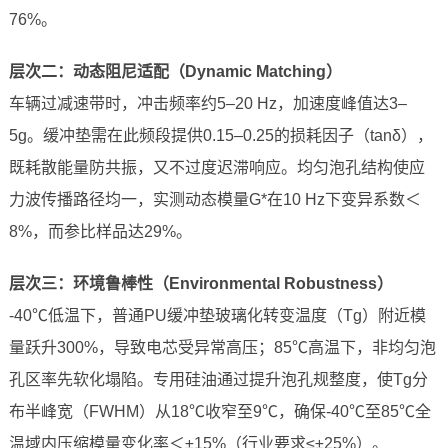
76%。
层次二：动态阻尼适配（Dynamic Matching）
车辆过减速带时，冲击频率约5–20 Hz，加速度峰值达3–
5g。缓冲垫需在此频段提供0.15–0.25的损耗因子（tanδ），
既耗散能量防共振，又不过度迟滞响应。均匀泡孔结构使应
力波传播路径均一，实测动态模量G*在10 Hz下变异系数＜
8%，而参比样品达29%。
层次三：环境鲁棒性（Environmental Robustness）
-40℃低温下，普通PU缓冲垫玻璃化转变温度（Tg）附近模
量跃升300%，导致电芯受异常高压；85℃高温下，非均匀泡
孔区率先软化塌陷。专用硅油通过提升泡孔规整度，使Tg分
布半峰宽（FWHM）从18℃收窄至9℃，确保-40℃至85℃全
温域内压缩模量变化率＜±15%（行业要求≤±25%）。