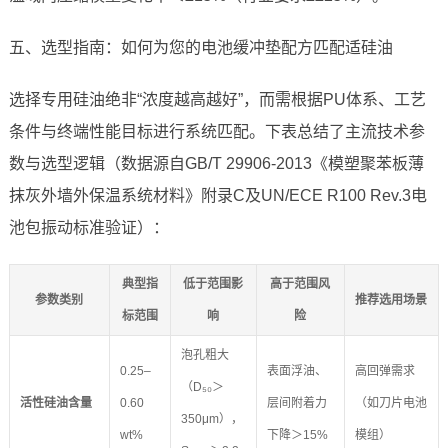
五、选型指南：如何为您的电池缓冲垫配方匹配适硅油
选择专用硅油绝非“浓度越高越好”，而需根据PU体系、工艺
条件与终端性能目标进行系统匹配。下表总结了主流技术参
数与选型逻辑（数据源自GB/T 29906-2013《模塑聚苯板薄
抹灰外墙外保温系统材料》附录C及UN/ECE R100 Rev.3电
池包振动标准验证）：
典型指
低于范围影
高于范围风
参数类别
推荐选用场景
标范围
响
险
泡孔粗大
0.25–
表面浮油、
高回弹需求
（D₅₀＞
活性硅油含量
0.60
层间附着力
（如刀片电池
350μm），
wt%
下降＞15%
模组）