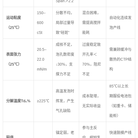
Span＞2.2
150–
分散不均，
混合困难，
运动粘度
自动化连续发
600
局部过量导
需提高搅拌
（25℃）
泡产线
cSt
致“硅斑”
能耗
成核不足，
过度稳定致
20.5–
需兼顾缓冲与
表面张力
泡孔数密度
开孔率＜
22.0
散热的CTP结
（25℃）
↓30%，支
70%，阻尼
mN/m
构
撑力不足
不足
85℃以上长
高温发泡时
成本陡增，
期服役电池包
分解温度Td₅%
≥225℃
挥发，产生
无实际收益
（如重卡、储
气孔缺陷
能柜）
参与主反
锚定弱，老
快速脱模产线
羟值
应，缩短乳