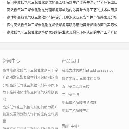
量
使用高效低气味三聚催化剂优化高回弹海绵生产流程并满足严苛环保出口
高效低气味三聚催化剂在处理聚氨酯软泡内芯异味去除工艺的技术应用指
导
高性能高效低气味三聚催化剂在提升儿童泡沫玩具安全性与触感表现分析
探讨高效低气味三聚催化剂在降低聚氨酯喷涂硬泡异味影响方面的实际效
果
高效低气味三聚催化剂协助家具制造业实现绿色环保认证的生产工艺升级
新闻中心
产品应用
高性能高效低气味三聚催化剂对于提
粘结力改善助剂nt add as3228.pdf
升高端聚氨酯复合材料环保级别效能
低游离度tdi三聚体的合成
分析高效低气味三聚催化剂在不同环
五甲基二乙烯三胺
境下维持催化性能且保证气味控制表
二甲基苄胺
现
甲基单乙醇胺防护措施
高效低气味三聚催化剂如何助力提升
甲基二乙醇胺应用
轨道交通聚氨酯内饰件的室内空气质
量
新闻中心