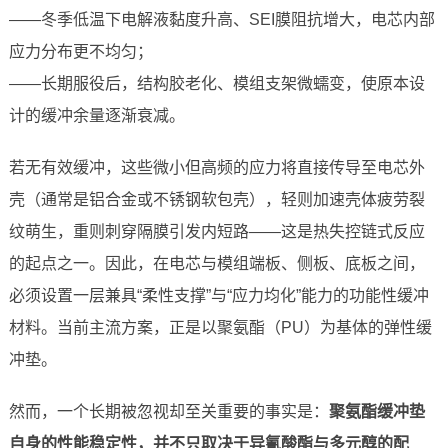
——冬季低温下电解液黏度升高、SEI膜阻抗增大，电芯内部
应力分布更不均匀；
——长期服役后，结构胶老化、模组支架微蠕变，使原本设
计的缓冲余量逐渐衰减。
若无有效缓冲，这些微小但高频的应力将直接传导至电芯外
壳（通常是铝合金或不锈钢软包壳），轻则加速壳体疲劳裂
纹萌生，重则刺穿隔膜引发内短路——这是热失控链式反应
的起点之一。因此，在电芯与模组端板、侧板、底板之间，
必须设置一层兼具“柔性支撑”与“应力均化”能力的功能性缓冲
材料。当前主流方案，正是以聚氨酯（PU）为基体的弹性缓
冲垫。
然而，一个长期被忽视却至关重要的事实是：
聚氨酯缓冲垫
自身的性能稳定性，并不只取决于异氰酸酯与多元醇的配