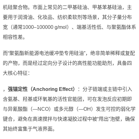
机硅聚合物。市面上常见的二甲基硅油、甲基苯基硅油，主
要用于润滑油、化妆品、纺织柔软剂等场景，其分子量分布
宽（通常1000–100000 g/mol）、端基活性低、与聚氨酯体系
相容性差。
而“聚氨酯新能源电池缓冲垫专用硅油”，绝非简单稀释或复配
的产物，而是经过定向分子设计的高性能功能助剂，具备四
大核心特征：
，
强锚定性（Anchoring Effect）
：分子链端或主链中引入
含氨基、羟基或环氧基的活性官能团，可在发泡反应初期即
与异氰酸酯（—NCO）或多元醇（—OH）发生可控的弱化学
键合，避免在高速搅拌与快速凝胶过程中被“甩出”泡壁，确保
其始终富集于气液界面。