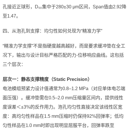
孔接近正球形，D₅₀集中于280±30 μm区间，Span值由2.92降
至1.47。
四、从泡孔到支撑：均匀性如何兑现为“精准力学”
“精准力学支撑”不是指硬度越高越好，而是要求缓冲垫在全工
况下，输出与设计目标严格匹配的力-位移响应曲线。这包括
三个层次：
层次一：静态支撑精度（Static Precision）
电池模组预紧力设计值通常为0.8–1.2 MPa（对应单体电芯端
面压强）。缓冲垫需在0.5–2.0 mm压缩量区间内，提供线性
度误差＜±3%的反作用力。泡孔均匀性直接决定该线性区宽
度：高均匀性样品在1.5 mm压缩时仍保持92%回弹率；低均
匀性样品在1.0 mm时即出现明显屈服平台，回弹率跌至