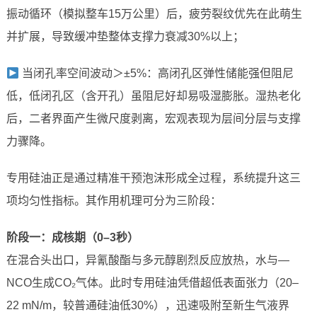
振动循环（模拟整车15万公里）后，疲劳裂纹优先在此萌生
并扩展，导致缓冲垫整体支撑力衰减30%以上；
当闭孔率空间波动＞±5%：高闭孔区弹性储能强但阻尼
低，低闭孔区（含开孔）虽阻尼好却易吸湿膨胀。湿热老化
后，二者界面产生微尺度剥离，宏观表现为层间分层与支撑
力骤降。
专用硅油正是通过精准干预泡沫形成全过程，系统提升这三
项均匀性指标。其作用机理可分为三阶段：
阶段一：成核期（0–3秒）
在混合头出口，异氰酸酯与多元醇剧烈反应放热，水与—
NCO生成CO₂气体。此时专用硅油凭借超低表面张力（20–
22 mN/m，较普通硅油低30%），迅速吸附至新生气液界