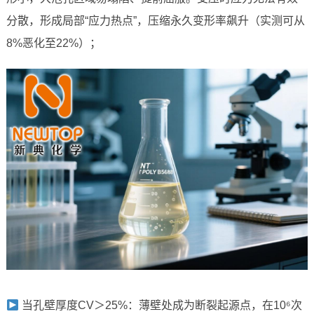
分散，形成局部“应力热点”，压缩永久变形率飙升（实测可从
8%恶化至22%）；
当孔壁厚度CV＞25%：薄壁处成为断裂起源点，在10⁶次