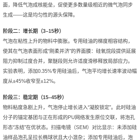
面，降低气泡成核能垒，促使更多数量级相近的微气泡同步
生成——这是均匀性的源头保障。
阶段二：增长期（3–15秒）
气泡在粘性上升的物料中膨胀。专用硅油的梯度相容结构，
使其在气泡表面形成“刚柔并济”的界面膜：硅氧烷段提供延展
阻力抑制过度合并，聚醚段则允许适度滑移释放局部应力。
实验表明，添加0.35%专用硅油后，气泡平均增长速率波动幅
度从±45%收窄至±12%。
阶段三：稳定期（15–45秒）
物料粘度急剧上升，气泡停止增长进入“凝胶锁定”。此时硅油
分子的锚定基团与正在形成的PU网络发生原位交联，将泡孔
形态“冻结”在优状态。扫描电镜（SEM）对比显示：未添加硅
油样品泡孔呈拉长椭球状且大小混杂；添加专用硅油后，泡