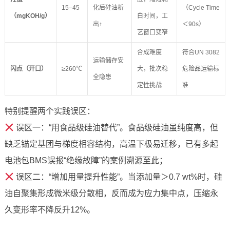
15–45
化后硅油析
（Cycle Time
（mgKOH/g）
白时间，工
出↑
＜90s）
艺窗口变窄
合成难度
符合UN 3082
运输储存安
闪点（开口）
≥260℃
大，批次稳
危险品运输标
全隐患
定性挑战
准
特别提醒两个实践误区：
误区一：“用食品级硅油替代”。食品级硅油虽纯度高，但
缺乏锚定基团与梯度相容结构，高温下极易迁移，已有多起
电池包BMS误报“绝缘故障”的案例溯源至此；
误区二：“增加用量提升性能”。当添加量＞0.7 wt%时，硅
油自聚集形成微米级分散相，反而成为应力集中点，压缩永
久变形率不降反升12%。