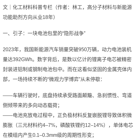
文｜化工材料科普专栏（作者：林工，高分子材料与新能源
功能助剂方向从业18年）
一、引子：一块电池包里的“隐形战争”
2023年，我国新能源汽车销量突破950万辆，动力电池装机
量达392GWh。数字背后，是数以亿计的锂离子电芯被精密
封装进铝制或钢制电池包中。而在这看似坚固的金属壳体内
部，一场持续不断的“微观力学博弈”从未停歇：
——车辆行驶时，底盘持续承受路面颠簸、急刹惯性、弯道
侧倾带来的多向动态载荷；
——电池充放电过程中，正负极材料反复嵌脱锂导致体积微
膨胀（三元材料约4–7%，磷酸铁锂约12–14%），单体电芯
在模组内产生0.1–0.3mm级的周期性形变；