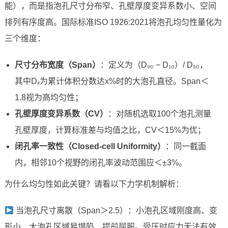
能），而是指泡孔尺寸分布窄、孔壁厚度变异系数小、空间
排列有序度高。国际标准ISO 1926:2021将泡孔均匀性量化为
三个维度：
尺寸分布宽度（Span）
：定义为（D₉₀ − D₁₀）/ D₅₀，
其中Dₓ为累计体积分数达x%时的大泡孔直径。Span＜
1.8视为高均匀性；
孔壁厚度变异系数（CV）
：对随机选取100个泡孔测量
孔壁厚度，计算标准差与均值之比，CV＜15%为优；
闭孔率一致性（Closed-cell Uniformity）
：同一截面
内，相邻10个视野的闭孔率波动范围应＜±3%。
为什么均匀性如此关键？请看以下力学机制解析：
当泡孔尺寸离散（Span＞2.5）：小泡孔区域刚度高、变
形小，大泡孔区域易塌陷、提前屈服。受压时应力无法有效