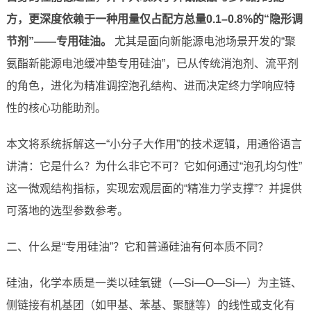
方，更深度依赖于一种用量仅占配方总量0.1–0.8%的“隐形调
节剂”——专用硅油。
尤其是面向新能源电池场景开发的“聚
氨酯新能源电池缓冲垫专用硅油”，已从传统消泡剂、流平剂
的角色，进化为精准调控泡孔结构、进而决定终力学响应特
性的核心功能助剂。
本文将系统拆解这一“小分子大作用”的技术逻辑，用通俗语言
讲清：它是什么？为什么非它不可？它如何通过“泡孔均匀性”
这一微观结构指标，实现宏观层面的“精准力学支撑”？并提供
可落地的选型参数参考。
二、什么是“专用硅油”？它和普通硅油有何本质不同？
硅油，化学本质是一类以硅氧键（—Si—O—Si—）为主链、
侧链接有机基团（如甲基、苯基、聚醚等）的线性或支化有