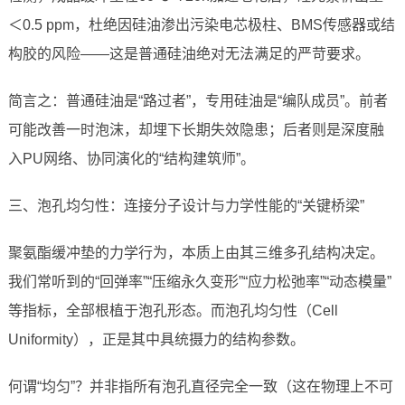
＜0.5 ppm，杜绝因硅油渗出污染电芯极柱、BMS传感器或结
构胶的风险——这是普通硅油绝对无法满足的严苛要求。
简言之：普通硅油是“路过者”，专用硅油是“编队成员”。前者
可能改善一时泡沫，却埋下长期失效隐患；后者则是深度融
入PU网络、协同演化的“结构建筑师”。
三、泡孔均匀性：连接分子设计与力学性能的“关键桥梁”
聚氨酯缓冲垫的力学行为，本质上由其三维多孔结构决定。
我们常听到的“回弹率”“压缩永久变形”“应力松弛率”“动态模量”
等指标，全部根植于泡孔形态。而泡孔均匀性（Cell
Uniformity），正是其中具统摄力的结构参数。
何谓“均匀”？并非指所有泡孔直径完全一致（这在物理上不可