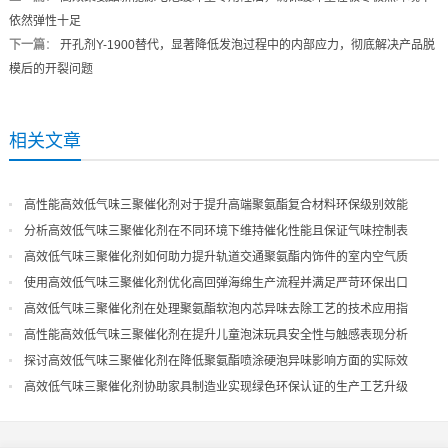
依然弹性十足
下一篇
：
开孔剂Y-1900替代，显著降低发泡过程中的内部应力，彻底解决产品脱
模后的开裂问题
相关文章
高性能高效低气味三聚催化剂对于提升高端聚氨酯复合材料环保级别效能
分析高效低气味三聚催化剂在不同环境下维持催化性能且保证气味控制表
现
高效低气味三聚催化剂如何助力提升轨道交通聚氨酯内饰件的室内空气质
量
使用高效低气味三聚催化剂优化高回弹海绵生产流程并满足严苛环保出口
高效低气味三聚催化剂在处理聚氨酯软泡内芯异味去除工艺的技术应用指
导
高性能高效低气味三聚催化剂在提升儿童泡沫玩具安全性与触感表现分析
探讨高效低气味三聚催化剂在降低聚氨酯喷涂硬泡异味影响方面的实际效
果
高效低气味三聚催化剂协助家具制造业实现绿色环保认证的生产工艺升级