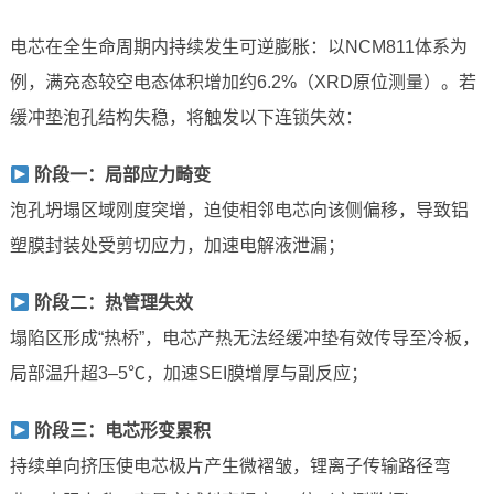
电芯在全生命周期内持续发生可逆膨胀：以NCM811体系为
例，满充态较空电态体积增加约6.2%（XRD原位测量）。若
缓冲垫泡孔结构失稳，将触发以下连锁失效：
阶段一：局部应力畸变
泡孔坍塌区域刚度突增，迫使相邻电芯向该侧偏移，导致铝
塑膜封装处受剪切应力，加速电解液泄漏；
阶段二：热管理失效
塌陷区形成“热桥”，电芯产热无法经缓冲垫有效传导至冷板，
局部温升超3–5℃，加速SEI膜增厚与副反应；
阶段三：电芯形变累积
持续单向挤压使电芯极片产生微褶皱，锂离子传输路径弯