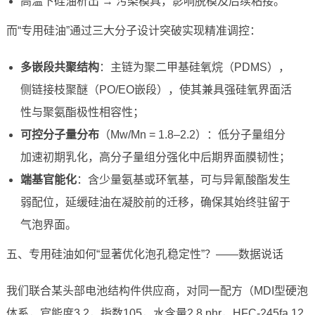
高温下硅油析出 → 污染模具，影响脱模及后续粘接。
而“专用硅油”通过三大分子设计突破实现精准调控：
多嵌段共聚结构
：主链为聚二甲基硅氧烷（PDMS），
侧链接枝聚醚（PO/EO嵌段），使其兼具强硅氧界面活
性与聚氨酯极性相容性；
可控分子量分布
（Mw/Mn = 1.8–2.2）：低分子量组分
加速初期乳化，高分子量组分强化中后期界面膜韧性；
端基官能化
：含少量氨基或环氧基，可与异氰酸酯发生
弱配位，延缓硅油在凝胶前的迁移，确保其始终驻留于
气泡界面。
五、专用硅油如何“显著优化泡孔稳定性”？——数据说话
我们联合某头部电池结构件供应商，对同一配方（MDI型硬泡
体系，官能度3.2，指数105，水含量2.8 phr，HFC-245fa 12