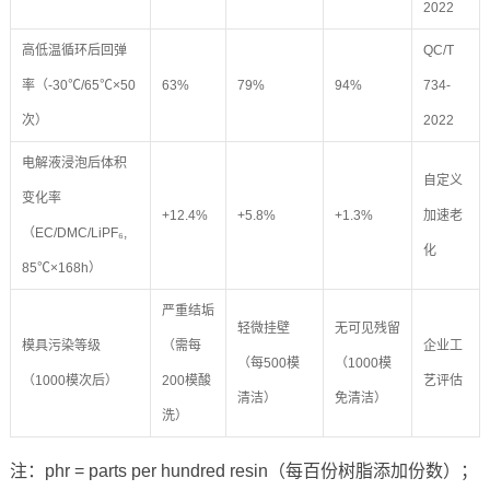
2022
高低温循环后回弹
QC/T
率（-30℃/65℃×50
63%
79%
94%
734-
次）
2022
电解液浸泡后体积
自定义
变化率
+12.4%
+5.8%
+1.3%
加速老
（EC/DMC/LiPF₆,
化
85℃×168h）
严重结垢
轻微挂壁
无可见残留
模具污染等级
（需每
企业工
（每500模
（1000模
（1000模次后）
200模酸
艺评估
清洁）
免清洁）
洗）
注：phr = parts per hundred resin（每百份树脂添加份数）；