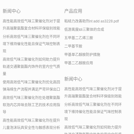
新闻中心
产品应用
高性能高效低气味三聚催化剂对于提
粘结力改善助剂nt add as3228.pdf
升高端聚氨酯复合材料环保级别效能
低游离度tdi三聚体的合成
分析高效低气味三聚催化剂在不同环
五甲基二乙烯三胺
境下维持催化性能且保证气味控制表
二甲基苄胺
现
甲基单乙醇胺防护措施
高效低气味三聚催化剂如何助力提升
甲基二乙醇胺应用
轨道交通聚氨酯内饰件的室内空气质
量
新闻中心
使用高效低气味三聚催化剂优化高回
高性能高效低气味三聚催化剂对于提
弹海绵生产流程并满足严苛环保出口
升高端聚氨酯复合材料环保级别效能
高效低气味三聚催化剂在处理聚氨酯
分析高效低气味三聚催化剂在不同环
软泡内芯异味去除工艺的技术应用指
境下维持催化性能且保证气味控制表
导
现
高性能高效低气味三聚催化剂在提升
高效低气味三聚催化剂如何助力提升
儿童泡沫玩具安全性与触感表现分析