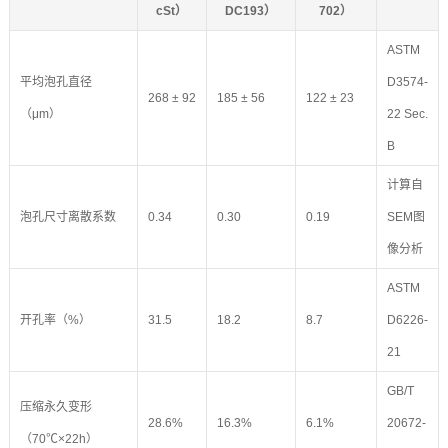
cSt）
DC193）
702）
ASTM
平均泡孔直径
D3574-
268 ± 92
185 ± 56
122 ± 23
（μm）
22 Sec.
B
计算自
泡孔尺寸离散系数
0.34
0.30
0.19
SEM图
像分析
ASTM
开孔率（%）
31.5
18.2
8.7
D6226-
21
GB/T
压缩永久变形
28.6%
16.3%
6.1%
20672-
（70℃×22h）