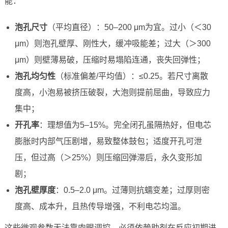
能：
泡孔尺寸
（平均直径）：50–200 μm为宜。过小（＜30
μm）则泡孔壁厚、刚性大，缓冲吸能差；过大（＞300
μm）则壁薄易破，压缩时易塌陷连通，丧失回弹性；
泡孔均匀性
（标准偏差/平均值）：≤0.25。若尺寸离散
度高，小泡易被挤压破裂，大泡则提前屈曲，导致应力
集中；
开孔率
：理想值为5–15%。完全闭孔虽隔热好，但电芯
膨胀时内部气压剧增，易致整体鼓包；适度开孔可泄
压，但过高（＞25%）则压缩回弹滞后，永久变形加
剧；
泡孔壁厚度
：0.5–2.0 μm。过薄则抗蠕变差；过厚则密
度高、成本升，且热传导增强，不利电芯均温。
这些微观参数无法靠肉眼调控，必须依赖助剂在反应初期进