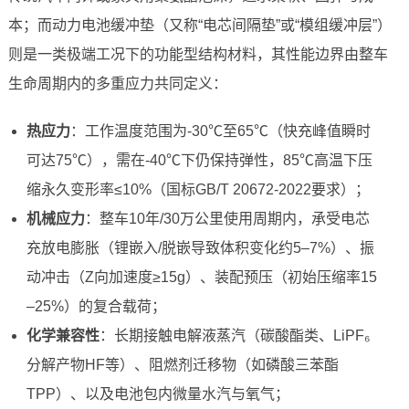
本；而动力电池缓冲垫（又称“电芯间隔垫”或“模组缓冲层”）
则是一类极端工况下的功能型结构材料，其性能边界由整车
生命周期内的多重应力共同定义：
热应力
：工作温度范围为-30℃至65℃（快充峰值瞬时
可达75℃），需在-40℃下仍保持弹性，85℃高温下压
缩永久变形率≤10%（国标GB/T 20672-2022要求）；
机械应力
：整车10年/30万公里使用周期内，承受电芯
充放电膨胀（锂嵌入/脱嵌导致体积变化约5–7%）、振
动冲击（Z向加速度≥15g）、装配预压（初始压缩率15
–25%）的复合载荷；
化学兼容性
：长期接触电解液蒸汽（碳酸酯类、LiPF₆
分解产物HF等）、阻燃剂迁移物（如磷酸三苯酯
TPP）、以及电池包内微量水汽与氧气；