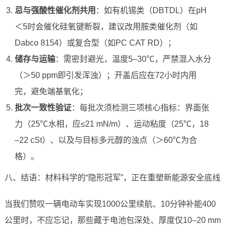
忌与强酸性催化剂共用
：如有机锡类（DBTDL）在pH
＜5时会催化硅氧键断裂，建议改用胺类催化剂（如
Dabco 8154）或复合型（如PC CAT RD）；
储存与运输
：需密封避光，温度5–30℃，严禁混入水分
（＞50 ppm即引发浑浊）；开盖后应在72小时内用
完，避免端基氧化；
批次一致性验证
：每批次须检测三项核心指标：界面张
力（25℃水相，应≤21 mN/m）、运动粘度（25℃，18
–22 cSt）、以及与目标多元醇的浊点（＞60℃为合
格）。
八、结语：材料科学的“隐形冠军”，正在重塑新能源安全底线
当我们赞叹一辆电动车实现1000公里续航、10分钟补能400
公里时，不应忘记，那些藏于电池包深处、厚度仅10–20 mm