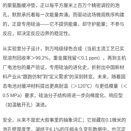
的聚氨酯缓冲垫，正以每平方厘米上百万个精密调控的泡
孔，默默承托着每一次能量奔涌。而驱动这场微观秩序构建
的，正是专用硅油——它不提供能量，却守护能量；不参与
反应，却决定反应边界的稳定性。
从实验室分子设计，到万吨级绿色合成（当前主流工艺已实
现溶剂回收率＞99.2%，重金属残留＜0.1 ppm），再到主机
厂电池包的量产验证，专用硅油的进化史，折射出中国新材
料产业从“跟跑仿制”到“定义需求”的深刻转变。未来，随着固
态电池对缓冲材料提出更高耐温（＞120℃）与更低模量（＜
0.5 MPa）要求，硅油分子结构将进一步向梯度化、响应型
（如温敏开孔）演进。
安全，从来不是宏大叙事里的抽象词汇；它就藏在0.1微米的
泡孔壁厚度里，凝结于6.1%的压缩永久变形数据中，也沉淀