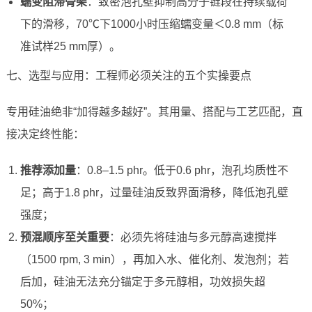
蠕变阻滞骨架
：致密泡孔壁抑制高分子链段在持续载荷
下的滑移，70℃下1000小时压缩蠕变量＜0.8 mm（标
准试样25 mm厚）。
七、选型与应用：工程师必须关注的五个实操要点
专用硅油绝非“加得越多越好”。其用量、搭配与工艺匹配，直
接决定终性能：
推荐添加量
：0.8–1.5 phr。低于0.6 phr，泡孔均质性不
足；高于1.8 phr，过量硅油反致界面滑移，降低泡孔壁
强度；
预混顺序至关重要
：必须先将硅油与多元醇高速搅拌
（1500 rpm, 3 min），再加入水、催化剂、发泡剂；若
后加，硅油无法充分锚定于多元醇相，功效损失超
50%；