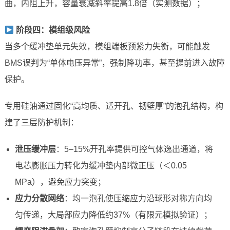
曲，内阻上升，容量衰减斜率提高1.8倍（实测数据）；
阶段四：模组级风险
当多个缓冲垫单元失效，模组端板预紧力失衡，可能触发
BMS误判为“单体电压异常”，强制降功率，甚至提前进入故障
保护。
专用硅油通过固化“高均质、适开孔、韧壁厚”的泡孔结构，构
建了三层防护机制：
泄压缓冲层
：5–15%开孔率提供可控气体逸出通道，将
电芯膨胀压力转化为缓冲垫内部微正压（＜0.05
MPa），避免应力突变；
应力分散网络
：均一泡孔使压缩应力沿球形对称方向均
匀传递，大局部应力降低约37%（有限元模拟验证）；