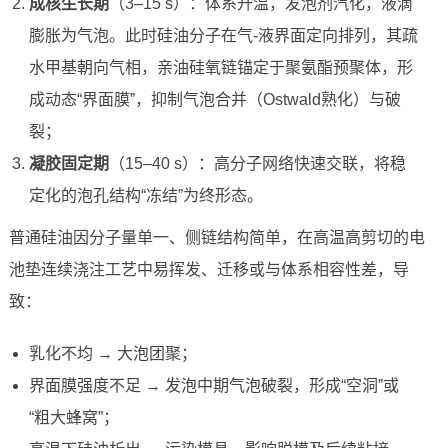
成核生长期
（3–15 s）：体系升温，发泡剂汽化，液滴
膨胀为气泡。此时硅油分子在气-液界面定向排列，其疏
水甲基朝向气相，亲油硅氧链锚定于聚氨酯预聚体，形
成动态“界面膜”，抑制气泡合并（Ostwald熟化）与破
裂；
凝胶固定期
（15–40 s）：高分子网络快速交联，将稳
定化的泡孔结构“冻结”为终形态。
普通硅油因分子量单一、侧链结构简单，在高温高剪切的电
池垫连续浇注工艺中易挥发、迁移或与体系相容性差，导
致：
乳化不均 → 大泡团聚；
界面膜强度不足 → 发泡中期气泡破裂，形成“空洞”或
“粗大蜂窝”；