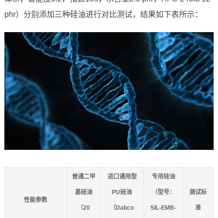
phr）分别添加三种硅油进行对比测试，结果如下表所示：
普通二甲
进口通用型
专用硅油
基硅油
PU硅油
（型号：
测试标
性能参数
（20
（Dabco
SIL-EMB-
准