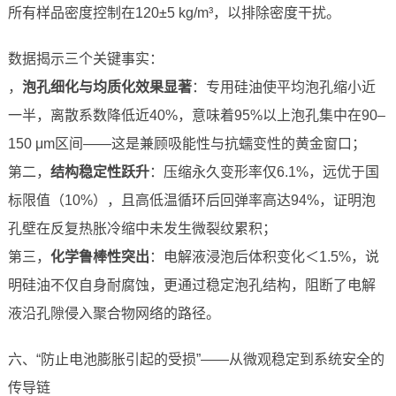
所有样品密度控制在120±5 kg/m³，以排除密度干扰。
数据揭示三个关键事实：
，
泡孔细化与均质化效果显著
：专用硅油使平均泡孔缩小近
一半，离散系数降低近40%，意味着95%以上泡孔集中在90–
150 μm区间——这是兼顾吸能性与抗蠕变性的黄金窗口；
第二，
结构稳定性跃升
：压缩永久变形率仅6.1%，远优于国
标限值（10%），且高低温循环后回弹率高达94%，证明泡
孔壁在反复热胀冷缩中未发生微裂纹累积；
第三，
化学鲁棒性突出
：电解液浸泡后体积变化＜1.5%，说
明硅油不仅自身耐腐蚀，更通过稳定泡孔结构，阻断了电解
液沿孔隙侵入聚合物网络的路径。
六、“防止电池膨胀引起的受损”——从微观稳定到系统安全的
传导链