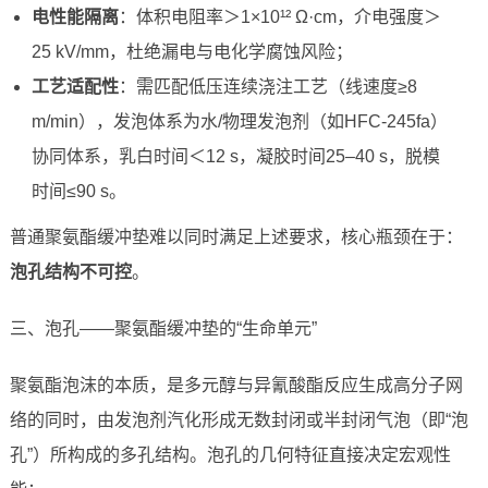
电性能隔离
：体积电阻率＞1×10¹² Ω·cm，介电强度＞
25 kV/mm，杜绝漏电与电化学腐蚀风险；
工艺适配性
：需匹配低压连续浇注工艺（线速度≥8
m/min），发泡体系为水/物理发泡剂（如HFC-245fa）
协同体系，乳白时间＜12 s，凝胶时间25–40 s，脱模
时间≤90 s。
普通聚氨酯缓冲垫难以同时满足上述要求，核心瓶颈在于：
泡孔结构不可控
。
三、泡孔——聚氨酯缓冲垫的“生命单元”
聚氨酯泡沫的本质，是多元醇与异氰酸酯反应生成高分子网
络的同时，由发泡剂汽化形成无数封闭或半封闭气泡（即“泡
孔”）所构成的多孔结构。泡孔的几何特征直接决定宏观性