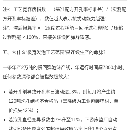
注¹：工艺宽容度指数 = （基准配方开孔率标准差）/（实测配
方开孔率标准差），数值越大表示抗扰动能力越强；
注²：滞后损耗率 = （压缩过程耗能 – 回弹过程释能）/ 压缩
过程耗能 × 100%，直接关联慢回弹舒适感。
五、为什么“极宽发泡工艺范围”是连续生产的命脉？
一条年产2万吨的慢回弹泡沫产线，年运行时间超7800小时。
任何参数漂移都会被指数级放大：
若开孔剂导致开孔率日波动达±3%，则每月将产生约
120吨泡孔结构不合格品（需降级为工业包装垫材，单
价损失42%）；
若泡孔直径变异系数由7%升至11%，下游床垫厂自动
裁切设备因厚度公差超标导致废品率上升1.8个百分点，