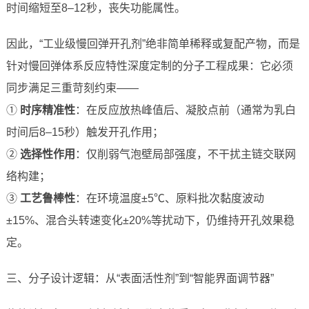
时间缩短至8–12秒，丧失功能属性。
因此，“工业级慢回弹开孔剂”绝非简单稀释或复配产物，而是
针对慢回弹体系反应特性深度定制的分子工程成果：它必须
同步满足三重苛刻约束——
①
时序精准性
：在反应放热峰值后、凝胶点前（通常为乳白
时间后8–15秒）触发开孔作用；
②
选择性作用
：仅削弱气泡壁局部强度，不干扰主链交联网
络构建；
③
工艺鲁棒性
：在环境温度±5℃、原料批次黏度波动
±15%、混合头转速变化±20%等扰动下，仍维持开孔效果稳
定。
三、分子设计逻辑：从“表面活性剂”到“智能界面调节器”