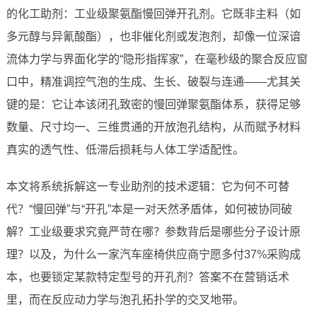
的化工助剂：工业级聚氨酯慢回弹开孔剂。它既非主料（如
多元醇与异氰酸酯），也非催化剂或发泡剂，却像一位深谙
流体力学与界面化学的“隐形指挥家”，在毫秒级的聚合反应窗
口中，精准调控气泡的生成、生长、破裂与连通——尤其关
键的是：它让本该闭孔致密的慢回弹聚氨酯体系，获得足够
数量、尺寸均一、三维贯通的开放泡孔结构，从而赋予材料
真实的透气性、低滞后损耗与人体工学适配性。
本文将系统拆解这一专业助剂的技术逻辑：它为何不可替
代？“慢回弹”与“开孔”本是一对天然矛盾体，如何被协同破
解？工业级要求究竟严苛在哪？参数背后是哪些分子设计原
理？以及，为什么一家汽车座椅供应商宁愿多付37%采购成
本，也要锁定某款特定型号的开孔剂？答案不在营销话术
里，而在反应动力学与泡孔拓扑学的交叉地带。