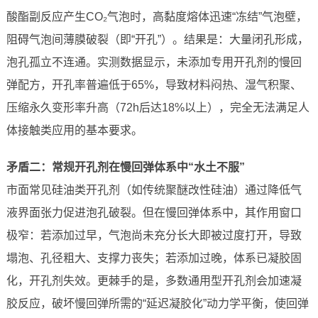
酸酯副反应产生CO₂气泡时，高黏度熔体迅速“冻结”气泡壁，
阻碍气泡间薄膜破裂（即“开孔”）。结果是：大量闭孔形成，
泡孔孤立不连通。实测数据显示，未添加专用开孔剂的慢回
弹配方，开孔率普遍低于65%，导致材料闷热、湿气积聚、
压缩永久变形率升高（72h后达18%以上），完全无法满足人
体接触类应用的基本要求。
矛盾二：常规开孔剂在慢回弹体系中“水土不服”
市面常见硅油类开孔剂（如传统聚醚改性硅油）通过降低气
液界面张力促进泡孔破裂。但在慢回弹体系中，其作用窗口
极窄：若添加过早，气泡尚未充分长大即被过度打开，导致
塌泡、孔径粗大、支撑力丧失；若添加过晚，体系已凝胶固
化，开孔剂失效。更棘手的是，多数通用型开孔剂会加速凝
胶反应，破坏慢回弹所需的“延迟凝胶化”动力学平衡，使回弹