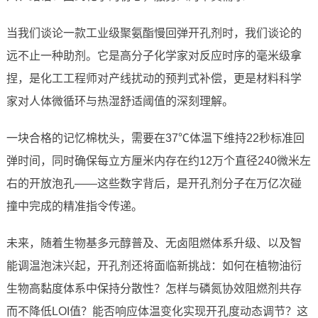
当我们谈论一款工业级聚氨酯慢回弹开孔剂时，我们谈论的
远不止一种助剂。它是高分子化学家对反应时序的毫米级拿
捏，是化工工程师对产线扰动的预判式补偿，更是材料科学
家对人体微循环与热湿舒适阈值的深刻理解。
一块合格的记忆棉枕头，需要在37℃体温下维持22秒标准回
弹时间，同时确保每立方厘米内存在约12万个直径240微米左
右的开放泡孔——这些数字背后，是开孔剂分子在万亿次碰
撞中完成的精准指令传递。
未来，随着生物基多元醇普及、无卤阻燃体系升级、以及智
能调温泡沫兴起，开孔剂还将面临新挑战：如何在植物油衍
生物高黏度体系中保持分散性？怎样与磷氮协效阻燃剂共存
而不降低LOI值？能否响应体温变化实现开孔度动态调节？这