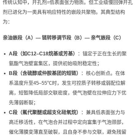
传统认知中，开孔剂=低表面张力物质。但工业级慢回弹开孔
剂已进化为一类具有响应特性的嵌段共聚物。其典型结构
为：
亲油嵌段（A）— 链转移调节段（B）— 亲气嵌段（C）
A段（如C12–C18烷基或芳基）
：锚定于正在生长的聚
氨酯气泡壁富集区，提供初始吸附稳定性；
B段（含硫醇或仲胺基团的短链）
：核心创新点。在体
系温度升至45–55℃时，发生可控质子转移或弱配位解
离，短暂降低局部交联密度，使气泡壁在拉伸应力下优
先薄弱断裂；
C段（氟代聚醚或超支化硅氧烷）
：兼具低表面张力与
高迁移活性，在气泡合并过程中定向富集于气泡颈部，
催化薄膜变薄直至破裂，且自身不参与交联，避免残留