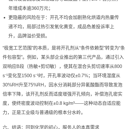
年增成本逾360万元；
更隐蔽的风险在于：开孔不均会加剧熟化烘道内热量传
递不均，局部过热引发氧化黄变，成品色差投诉率上
升，品牌溢价受损。
“极宽工艺范围”的本质，是将开孔剂从“条件依赖型”转变为“条
件包容型”。例如，某头部企业推出的第三代产品，通过引入
双响应B段（热敏+剪切敏），使其在混合头剪切速率从800
s⁻¹变化至1500 s⁻¹时，开孔率波动仅±0.7%；当环境湿度从
30%RH升至75%RH，因水分消耗部分异氰酸酯而导致发泡
倍率下降，该开孔剂反而适度增强开孔倾向，补偿泡孔密实
度，使终密度波动控制在±0.8 kg/m³——这种动态自适应能
力，正是工业级与普通级的根本分水岭。
六、结语：回到化学的初心，服务人的本真需求