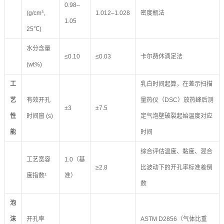
0.98–
(g/cm³,
1.012–1.028
密度瓶法
1.05
25℃)
水分含量
≤0.10
≤0.03
卡尔费休滴定法
(wt%)
工
乳白时间起算，在差示扫描
艺
有效开孔
量热仪（DSC）放热峰后测
±3
±7.5
性
时间窗 (s)
定气泡壁破裂起始温度对应
能
时间
综合评估温度、黏度、混合
工艺宽容
1.0（基
≥2.8
比波动下的开孔率标准差倒
度指数¹
准）
数
泡
沫
开孔率
ASTM D2856（气体比重