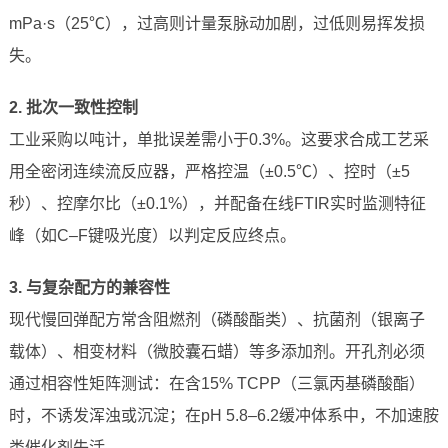
mPa·s（25℃），过高则计量泵脉动加剧，过低则易挥发损
失。
2. 批次一致性控制
工业采购以吨计，单批误差需小于0.3%。这要求合成工艺采
用全密闭连续流反应器，严格控温（±0.5℃）、控时（±5
秒）、控摩尔比（±0.1%），并配备在线FTIR实时监测特征
峰（如C–F键吸光度）以判定反应终点。
3. 与复杂配方的兼容性
现代慢回弹配方常含阻燃剂（磷酸酯类）、抗菌剂（银离子
载体）、相变材料（微胶囊石蜡）等多添加剂。开孔剂必须
通过相容性矩阵测试：在含15% TCPP（三氯丙基磷酸酯）
时，不诱发浑浊或沉淀；在pH 5.8–6.2缓冲体系中，不加速胺
类催化剂失活。