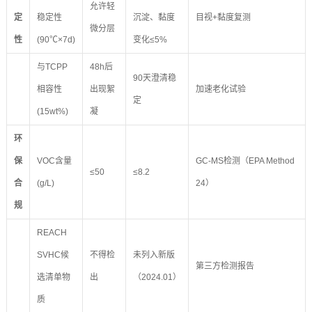
允许轻
定
稳定性
沉淀、黏度
目视+黏度复测
微分层
性
(90℃×7d)
变化≤5%
与TCPP
48h后
90天澄清稳
相容性
出现絮
加速老化试验
定
(15wt%)
凝
环
保
VOC含量
GC-MS检测（EPA Method
≤50
≤8.2
合
(g/L)
24）
规
REACH
SVHC候
不得检
未列入新版
第三方检测报告
选清单物
出
（2024.01）
质