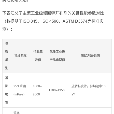
下表汇总了主流工业级慢回弹开孔剂的关键性能参数对比
（数据基于ISO 845、ISO 4590、ASTM D3574等标准实
测）：
参
数
行业基
优质工业级
指标名称
测试方法/说明
类
准值
产品典型值
别
基
础
25℃黏度
1000–
旋转黏度计，剪切速率10
1100–1350
物
(mPa·s)
2000
s⁻¹
性
密度