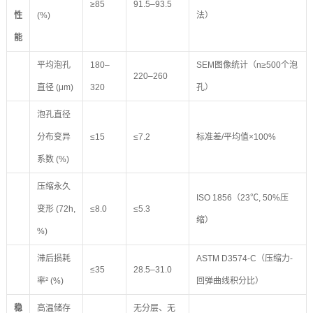
≥85
91.5–93.5
性
(%)
法）
能
平均泡孔
180–
SEM图像统计（n≥500个泡
220–260
直径 (μm)
320
孔）
泡孔直径
分布变异
≤15
≤7.2
标准差/平均值×100%
系数 (%)
压缩永久
ISO 1856（23℃, 50%压
变形 (72h,
≤8.0
≤5.3
缩）
%)
滞后损耗
ASTM D3574-C（压缩力-
≤35
28.5–31.0
率² (%)
回弹曲线积分比）
稳
高温储存
无分层、无