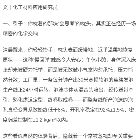
文｜化工材料应用研究员
一、引子：你枕着的那块“会思考”的枕头，其实正在经历一场
精密的化学交响
清晨醒来，你轻轻抬手，枕头表面缓慢地、近乎温柔地恢复
原状——这种“慢回弹”触感令人安心；午休小憩，身体沉入床
垫却未被硬力托举，而是被无数微小气室均匀承托，压力悄
然分散；工厂里，一条每分钟产出30米宽幅软泡的连续发泡
生产线正24小时运转，泡沫芯体从混合头喷出，经传送带牵
引、熟化烘道定型，终卷取成卷——而整条线所产泡沫的泡
孔直径变异系数始终低于8%，开孔率稳定在92%±1.5%，密
度偏差控制在±1.2 kg/m³以内。
这些看似自然的体验背后，隐藏着一个常被忽视却至关重要