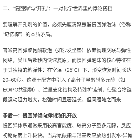
二、“慢回弹”与“开孔”：一对化学世界里的悖论搭档
要理解开孔剂的价值，必须先厘清聚氨酯慢回弹泡沫（俗称
“记忆棉”）的本质矛盾。
普通高回弹聚氨酯软泡（如沙发坐垫）依赖物理交联与弹性
网络，受压后数秒内快速复原；而慢回弹泡沫的核心特征在
于其独特的粘弹性：在室温（25℃）下，形变恢复时间长达
20–60秒。这源于配方中引入了高分子量聚醚多元醇（如
EO/PO共聚物）、适量支化结构及特殊扩链剂，使聚合物链
段运动阻力增大，松弛时间显著延长。但问题随之而来——
矛盾一：慢回弹倾向抑制泡孔开放
慢回弹体系通常采用较高官能度、较高分子量多元醇，反应
初期黏度上升极快。当异氰酸酯与羟基反应放热引发水-异氰