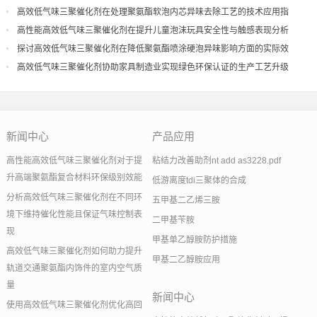
高效低气味三聚催化剂在处理聚氨酯软泡内芯异味去除工艺的技术应用指
导
高性能高效低气味三聚催化剂在提升儿童泡沫玩具安全性与触感表现分析
探讨高效低气味三聚催化剂在降低聚氨酯喷涂硬泡异味影响方面的实际效
果
高效低气味三聚催化剂协助家具制造业实现绿色环保认证的生产工艺升级
新闻中心
产品应用
高性能高效低气味三聚催化剂对于提
粘结力改善助剂nt add as3228.pdf
升高端聚氨酯复合材料环保级别效能
低游离度tdi三聚体的合成
分析高效低气味三聚催化剂在不同环
五甲基二乙烯三胺
境下维持催化性能且保证气味控制表
二甲基苄胺
现
甲基单乙醇胺防护措施
高效低气味三聚催化剂如何助力提升
甲基二乙醇胺应用
轨道交通聚氨酯内饰件的室内空气质
量
新闻中心
使用高效低气味三聚催化剂优化高回