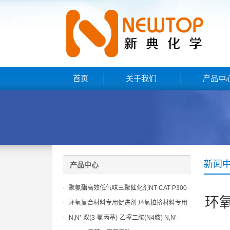
首页
关于我们
产品中
新闻
产品中心
聚氨酯高效低气味三聚催化剂NT CAT P300
环
环氧复合材料专用促进剂 环氧拉挤材料专用
促进剂 NT EP 120
N,N’-双(3-氨丙基)-乙撑二胺(N4胺) N,N’-