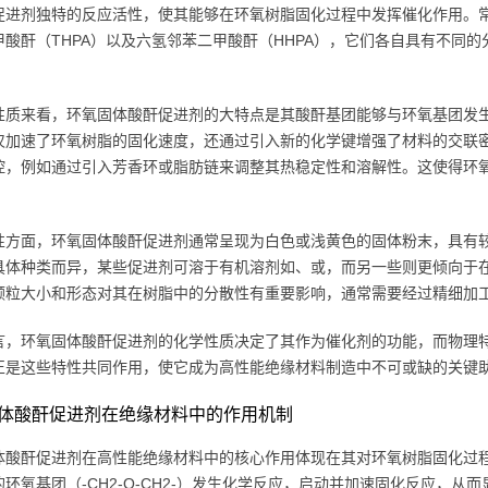
促进剂独特的反应活性，使其能够在环氧树脂固化过程中发挥催化作用。
甲酸酐（THPA）以及六氢邻苯二甲酸酐（HHPA），它们各自具有不同
性质来看，环氧固体酸酐促进剂的大特点是其酸酐基团能够与环氧基团发
仅加速了环氧树脂的固化速度，还通过引入新的化学键增强了材料的交联
控，例如通过引入芳香环或脂肪链来调整其热稳定性和溶解性。这使得环
。
性方面，环氧固体酸酐促进剂通常呈现为白色或浅黄色的固体粉末，具有较高的
具体种类而异，某些促进剂可溶于有机溶剂如、或，而另一些则更倾向于
颗粒大小和形态对其在树脂中的分散性有重要影响，通常需要经过精细加
言，环氧固体酸酐促进剂的化学性质决定了其作为催化剂的功能，而物理
正是这些特性共同作用，使它成为高性能绝缘材料制造中不可或缺的关键
体酸酐促进剂在绝缘材料中的作用机制
体酸酐促进剂在高性能绝缘材料中的核心作用体现在其对环氧树脂固化过
的环氧基团（-CH2-O-CH2-）发生化学反应，启动并加速固化反应，