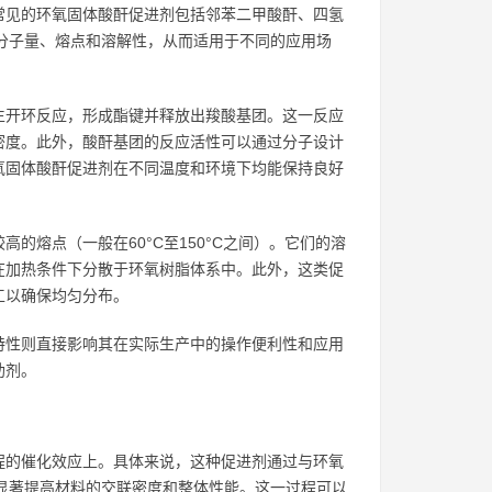
常见的环氧固体酸酐促进剂包括邻苯二甲酸酐、四氢
的分子量、熔点和溶解性，从而适用于不同的应用场
生开环反应，形成酯键并释放出羧酸基团。这一反应
密度。此外，酸酐基团的反应活性可以通过分子设计
氧固体酸酐促进剂在不同温度和环境下均能保持良好
熔点（一般在60°C至150°C之间）。它们的溶
在加热条件下分散于环氧树脂体系中。此外，这类促
工以确保均匀分布。
特性则直接影响其在实际生产中的操作便利性和应用
助剂。
程的催化效应上。具体来说，这种促进剂通过与环氧
从而显著提高材料的交联密度和整体性能。这一过程可以