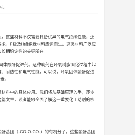
中心
色。这些材料不仅需要具备优异的电气绝缘性能，还
求，F级及H级绝缘材料应运而生。这类材料广泛应
和长期稳定性的关键所在。
固体酸酐促进剂。这种助剂在环氧树脂固化过程中起
度、耐热性和电气性能。可以说，环氧固体酸酐促进
因素。
缘材料中的具体应用。我们将从基础原理入手，逐步
这篇文章，读者能够全面了解这一重要化工助剂的核
基团（-CO-O-CO-）的有机分子。这些酸酐基团