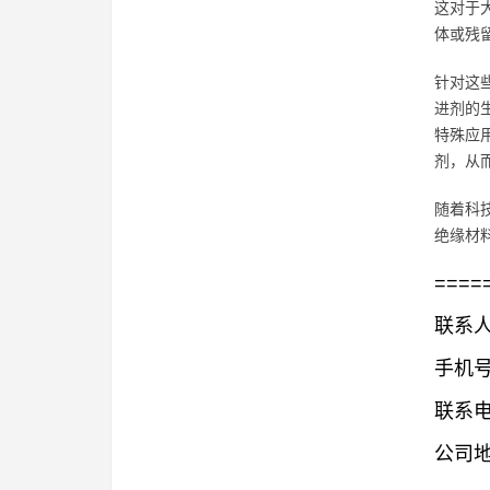
这对于
体或残
针对这
进剂的
特殊应
剂，从
随着科
绝缘材
====
联系人
手机号码
联系电话
公司地