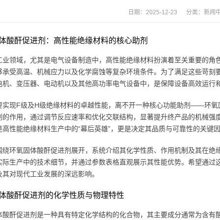
日期：2025-12-23 分类：
新闻
体酸酐促进剂：高性能绝缘材料的核心助剂
工业领域，尤其是电气设备制造中，高性能绝缘材料扮演着至关重要的角
够承受高温、机械应力以及化学腐蚀等复杂环境条件。为了满足这些苛刻要
电机、变压器、电动机以及其他高功率电气设备中，是保障设备高效运行
要实现F级及H级绝缘材料的卓越性能，离不开一种核心功能助剂——环氧
剂的作用，通过调节反应速率和优化交联结构，显著提升终产品的机械强
是高性能绝缘材料生产中的“幕后英雄”，更是决定其品质与可靠性的关键
围绕环氧固体酸酐促进剂展开，系统介绍其化学性质、作用机制及其在绝
实际生产中的技术细节，并通过参数表格直观展示其性能优势。希望通过
及其对现代工业发展的深远影响。
体酸酐促进剂的化学性质与物理特性
体酸酐促进剂是一种具有特定化学结构的化合物，其主要成分通常为含有酸酐