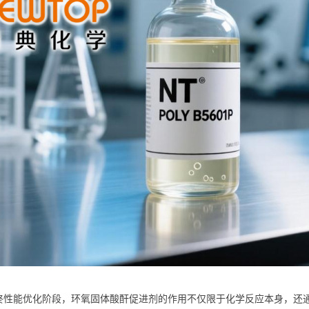
终性能优化阶段，环氧固体酸酐促进剂的作用不仅限于化学反应本身，还