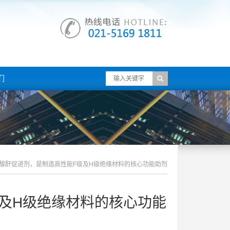
们
酸酐促进剂，是制造高性能F级及H级绝缘材料的核心功能助剂
及H级绝缘材料的核心功能