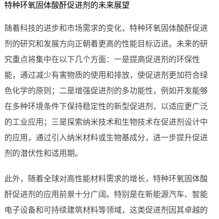
特种环氧固体酸酐促进剂的未来展望
随着科技的进步和市场需求的变化，特种环氧固体酸酐促进
剂的研究和发展方向正朝着更高的性能目标迈进。未来的研
究重点将集中在以下几个方面：一是提高促进剂的环保性
能，通过减少有害物质的使用和排放，使促进剂更加符合绿
色化学的原则；二是增强促进剂的多功能性，例如开发能够
在多种环境条件下保持稳定性的新型促进剂，以适应更广泛
的工业应用；三是探索纳米技术和生物技术在促进剂设计中
的应用，通过引入纳米材料或生物基成分，进一步提升促进
剂的潜伏性和适用期。
此外，随着全球对高性能材料需求的增长，特种环氧固体酸
酐促进剂的应用前景十分广阔。特别是在新能源汽车、智能
电子设备和可持续建筑材料等领域，这类促进剂因其卓越的