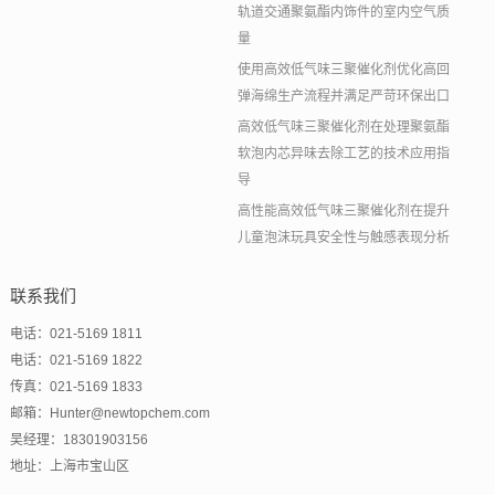
轨道交通聚氨酯内饰件的室内空气质
量
使用高效低气味三聚催化剂优化高回
弹海绵生产流程并满足严苛环保出口
高效低气味三聚催化剂在处理聚氨酯
软泡内芯异味去除工艺的技术应用指
导
高性能高效低气味三聚催化剂在提升
儿童泡沫玩具安全性与触感表现分析
联系我们
电话：021-5169 1811
电话：021-5169 1822
传真：021-5169 1833
邮箱：Hunter@newtopchem.com
吴经理：18301903156
地址：上海市宝山区