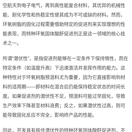
空航天到电子电气，再到高性能复合材料，其优异的机械性
能、耐化学性和热稳定性使其成为不可或缺的材料。然而，
环氧树脂的固化过程需要借助特定的促进剂来实现理想的性
能表现，而特种环氧固体酸酐促进剂正是这一领域的核心技
术之一。
所谓“潜伏性”，是指促进剂能够在一定条件下保持惰性，而在
特定条件（如温度升高）下迅速激活并发挥作用的能力。这
种特性对于环氧树脂预混料尤为重要，因为它直接影响到材
料的适用期——即材料在混合后仍能保持稳定状态的时间长
度。如果促进剂的潜伏性不足，预混料可能过早固化，导致
生产效率下降甚至材料浪费；反之，如果潜伏性过高，则可
能导致固化反应不完全，影响终产品的性能。
因此，开发具有极佳潜伏性的特种环氧固体酸酐促进剂，不