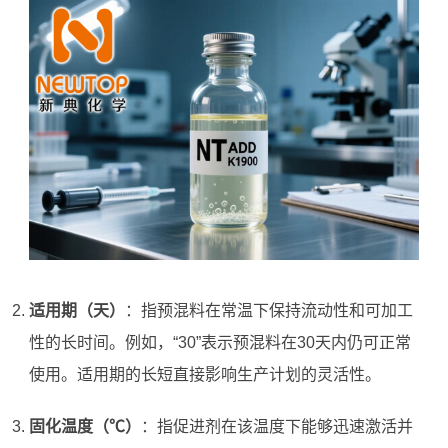
适用期（天）
：指预混料在常温下保持流动性和可加工
性的长时间。例如，“30”表示预混料在30天内仍可正常
使用。适用期的长短直接影响生产计划的灵活性。
固化温度（℃）
：指促进剂在该温度下能够迅速激活并