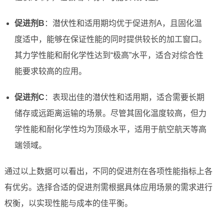
促进剂B
：潜伏性和适用期均优于促进剂A，且固化温
度适中，能够在保证性能的同时提供较长的加工窗口。
其力学性能和耐化学性达到“极高”水平，适合对综合性
能要求较高的应用。
促进剂C
：表现出佳的潜伏性和适用期，适合需要长期
储存或远距离运输的场景。尽管其固化温度较高，但力
学性能和耐化学性均为顶级水平，适用于航空航天等高
端领域。
通过以上数据可以看出，不同的促进剂在各项性能指标上各
有优劣。选择合适的促进剂需根据具体应用场景的需求进行
权衡，以实现性能与成本的佳平衡。