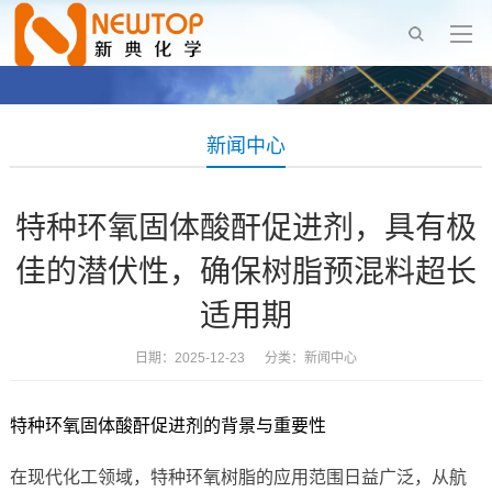
新闻中心
特种环氧固体酸酐促进剂，具有极
佳的潜伏性，确保树脂预混料超长
适用期
日期：2025-12-23 分类：
新闻中心
特种环氧固体酸酐促进剂的背景与重要性
在现代化工领域，特种环氧树脂的应用范围日益广泛，从航