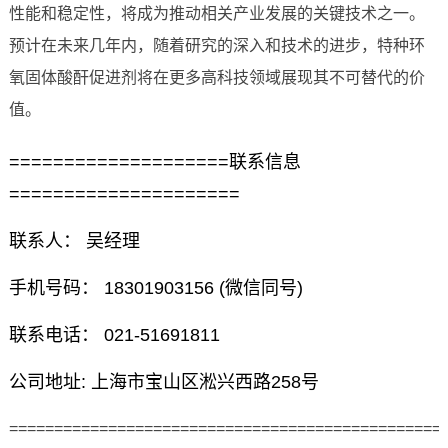
性能和稳定性，将成为推动相关产业发展的关键技术之一。
预计在未来几年内，随着研究的深入和技术的进步，特种环
氧固体酸酐促进剂将在更多高科技领域展现其不可替代的价
值。
====================联系信息
=====================
联系人： 吴经理
手机号码： 18301903156 (微信同号)
联系电话： 021-51691811
公司地址: 上海市宝山区淞兴西路258号
================================================