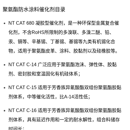
聚氨酯防水涂料催化剂目录
NT CAT 680 凝胶型催化剂，是一种环保型金属复合催
化剂，不含RoHS所限制的多溴联、多溴二醚、铅、
汞、镉等、辛基锡、丁基锡、基锡等九类有机锡化合
物，适用于聚氨酯皮革、涂料、胶黏剂以及硅橡胶等。
NT CAT C-14 广泛应用于聚氨酯泡沫、弹性体、胶黏
剂、密封胶和室温固化有机硅体系；
NT CAT C-15 适用于芳香族异氰酸酯双组份聚氨酯胶黏
剂体系，中等催化活性，比A-14活性低；
NT CAT C-16 适用于芳香族异氰酸酯双组份聚氨酯胶黏
剂体系，具有延迟作用和一定的耐水解性，组合料储存
时间长；