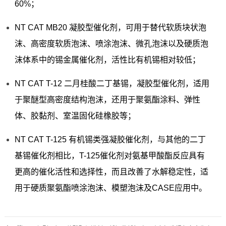
60%；
NT CAT MB20 凝胶型催化剂，可用于替代软质块状泡
沫、高密度软质泡沫、喷涂泡沫、微孔泡沫以及硬质泡
沫体系中的锡金属催化剂，活性比有机锡相对较低；
NT CAT T-12 二月桂酸二丁基锡，凝胶型催化剂，适用
于聚醚型高密度结构泡沫，还用于聚氨酯涂料、弹性
体、胶黏剂、室温固化硅橡胶等；
NT CAT T-125 有机锡类强凝胶催化剂，与其他的二丁
基锡催化剂相比，T-125催化剂对氨基甲酸酯反应具有
更高的催化活性和选择性，而且改善了水解稳定性，适
用于硬质聚氨酯喷涂泡沫、模塑泡沫及CASE应用中。