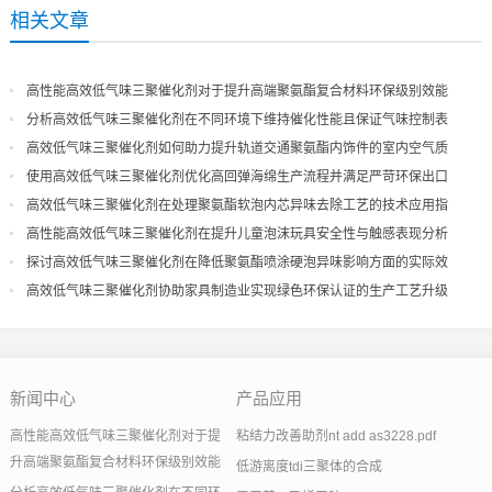
相关文章
高性能高效低气味三聚催化剂对于提升高端聚氨酯复合材料环保级别效能
分析高效低气味三聚催化剂在不同环境下维持催化性能且保证气味控制表
现
高效低气味三聚催化剂如何助力提升轨道交通聚氨酯内饰件的室内空气质
量
使用高效低气味三聚催化剂优化高回弹海绵生产流程并满足严苛环保出口
高效低气味三聚催化剂在处理聚氨酯软泡内芯异味去除工艺的技术应用指
导
高性能高效低气味三聚催化剂在提升儿童泡沫玩具安全性与触感表现分析
探讨高效低气味三聚催化剂在降低聚氨酯喷涂硬泡异味影响方面的实际效
果
高效低气味三聚催化剂协助家具制造业实现绿色环保认证的生产工艺升级
新闻中心
产品应用
高性能高效低气味三聚催化剂对于提
粘结力改善助剂nt add as3228.pdf
升高端聚氨酯复合材料环保级别效能
低游离度tdi三聚体的合成