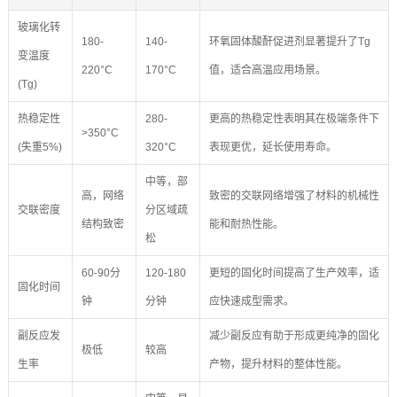
玻璃化转
180-
140-
环氧固体酸酐促进剂显著提升了Tg
变温度
220°C
170°C
值，适合高温应用场景。
(Tg)
热稳定性
280-
更高的热稳定性表明其在极端条件下
>350°C
(失重5%)
320°C
表现更优，延长使用寿命。
中等，部
高，网络
致密的交联网络增强了材料的机械性
交联密度
分区域疏
结构致密
能和耐热性能。
松
60-90分
120-180
更短的固化时间提高了生产效率，适
固化时间
钟
分钟
应快速成型需求。
副反应发
减少副反应有助于形成更纯净的固化
极低
较高
生率
产物，提升材料的整体性能。