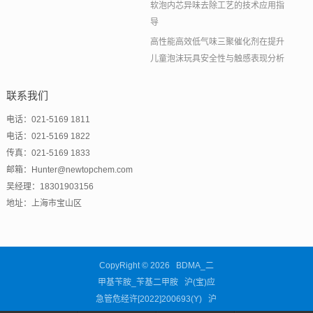
软泡内芯异味去除工艺的技术应用指
导
高性能高效低气味三聚催化剂在提升
儿童泡沫玩具安全性与触感表现分析
联系我们
电话：021-5169 1811
电话：021-5169 1822
传真：021-5169 1833
邮箱：Hunter@newtopchem.com
吴经理：18301903156
地址：上海市宝山区
CopyRight © 2026 BDMA_二
甲基苄胺_苄基二甲胺 沪(宝)应
急管危经许[2022]200693(Y)
沪