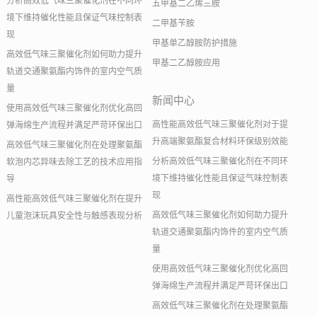
分析高效低气味三聚催化剂在不同环
五甲基二乙烯三胺
境下维持催化性能且保证气味控制表
二甲基苄胺
现
甲基单乙醇胺防护措施
高效低气味三聚催化剂如何助力提升
甲基二乙醇胺应用
轨道交通聚氨酯内饰件的室内空气质
量
新闻中心
使用高效低气味三聚催化剂优化高回
高性能高效低气味三聚催化剂对于提
弹海绵生产流程并满足严苛环保出口
升高端聚氨酯复合材料环保级别效能
高效低气味三聚催化剂在处理聚氨酯
分析高效低气味三聚催化剂在不同环
软泡内芯异味去除工艺的技术应用指
境下维持催化性能且保证气味控制表
导
现
高性能高效低气味三聚催化剂在提升
高效低气味三聚催化剂如何助力提升
儿童泡沫玩具安全性与触感表现分析
轨道交通聚氨酯内饰件的室内空气质
量
使用高效低气味三聚催化剂优化高回
弹海绵生产流程并满足严苛环保出口
高效低气味三聚催化剂在处理聚氨酯