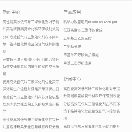
新闻中心
产品应用
高性能高效低气味三聚催化剂对于提
粘结力改善助剂nt add as3228.pdf
升高端聚氨酯复合材料环保级别效能
低游离度tdi三聚体的合成
分析高效低气味三聚催化剂在不同环
五甲基二乙烯三胺
境下维持催化性能且保证气味控制表
二甲基苄胺
现
甲基单乙醇胺防护措施
高效低气味三聚催化剂如何助力提升
甲基二乙醇胺应用
轨道交通聚氨酯内饰件的室内空气质
量
新闻中心
使用高效低气味三聚催化剂优化高回
高性能高效低气味三聚催化剂对于提
弹海绵生产流程并满足严苛环保出口
升高端聚氨酯复合材料环保级别效能
高效低气味三聚催化剂在处理聚氨酯
分析高效低气味三聚催化剂在不同环
软泡内芯异味去除工艺的技术应用指
境下维持催化性能且保证气味控制表
导
现
高性能高效低气味三聚催化剂在提升
高效低气味三聚催化剂如何助力提升
儿童泡沫玩具安全性与触感表现分析