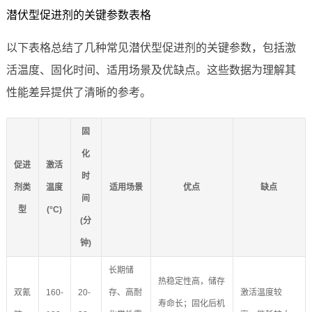
潜伏型促进剂的关键参数表格
以下表格总结了几种常见潜伏型促进剂的关键参数，包括激
活温度、固化时间、适用场景及优缺点。这些数据为理解其
性能差异提供了清晰的参考。
固
化
促进
激活
时
剂类
温度
适用场景
优点
缺点
间
型
(°C)
(分
钟)
长期储
热稳定性高，储存
双氰
160-
20-
存、高耐
激活温度较
寿命长；固化后机