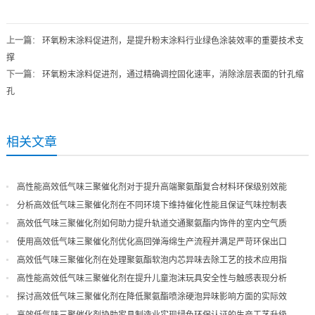
上一篇
：
环氧粉末涂料促进剂，是提升粉末涂料行业绿色涂装效率的重要技术支
撑
下一篇
：
环氧粉末涂料促进剂，通过精确调控固化速率，消除涂层表面的针孔缩
孔
相关文章
高性能高效低气味三聚催化剂对于提升高端聚氨酯复合材料环保级别效能
分析高效低气味三聚催化剂在不同环境下维持催化性能且保证气味控制表
现
高效低气味三聚催化剂如何助力提升轨道交通聚氨酯内饰件的室内空气质
量
使用高效低气味三聚催化剂优化高回弹海绵生产流程并满足严苛环保出口
高效低气味三聚催化剂在处理聚氨酯软泡内芯异味去除工艺的技术应用指
导
高性能高效低气味三聚催化剂在提升儿童泡沫玩具安全性与触感表现分析
探讨高效低气味三聚催化剂在降低聚氨酯喷涂硬泡异味影响方面的实际效
果