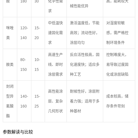
胺
180
30
化学性需
高，能耗较大
械性能优异
求
中低温快
激活温度低，节能
对湿度较敏
咪唑
120-
15-
速固化需
高效；流动性好，
感，需严格控
类
140
20
求
涂层均匀
制环境条件
高速生产
反应活性极高，固
控制难度大，
80-
10-
胺类
线、即时
化速度快；适应多
易导致过度固
150
15
涂层需求
种工艺
化或涂层缺陷
封闭
高性能涂
耐候性好，涂层附
型异
140-
15-
成本较高，储
层、复杂
着力强；适用于多
氰酸
160
25
存条件苛刻
几何形状
种基材
酯
参数解读与比较