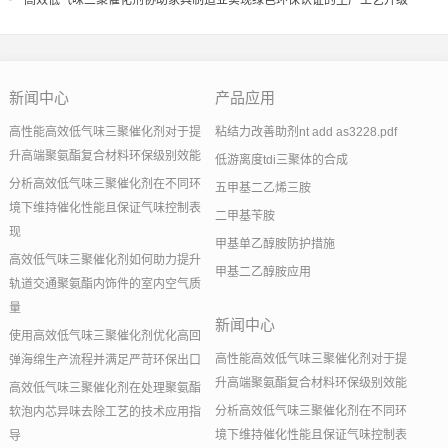
高效低气味三聚催化剂协助家具制造业实现绿色环保认证的生产工艺升级
新闻中心
产品应用
高性能高效低气味三聚催化剂对于提
粘结力改善助剂nt add as3228.pdf
升高端聚氨酯复合材料环保级别效能
低游离度tdi三聚体的合成
分析高效低气味三聚催化剂在不同环
五甲基二乙烯三胺
境下维持催化性能且保证气味控制表
二甲基苄胺
现
甲基单乙醇胺防护措施
高效低气味三聚催化剂如何助力提升
甲基二乙醇胺应用
轨道交通聚氨酯内饰件的室内空气质
量
新闻中心
使用高效低气味三聚催化剂优化高回
高性能高效低气味三聚催化剂对于提
弹海绵生产流程并满足严苛环保出口
升高端聚氨酯复合材料环保级别效能
高效低气味三聚催化剂在处理聚氨酯
分析高效低气味三聚催化剂在不同环
软泡内芯异味去除工艺的技术应用指
境下维持催化性能且保证气味控制表
导