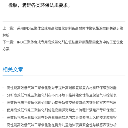
橡胶，满足各类环保法规要求。
上一篇
：
采用IPDI三聚体合成用高效催化剂制备高耐候性聚氨酯涂层的关键步骤
解析
下一篇
：
IPDI三聚体合成专用高效催化剂在低粘度异氰酸酯固化剂中的工艺优化
方案
相关文章
高性能高效低气味三聚催化剂对于提升高端聚氨酯复合材料环保级别效能
分析高效低气味三聚催化剂在不同环境下维持催化性能且保证气味控制表
现
高效低气味三聚催化剂如何助力提升轨道交通聚氨酯内饰件的室内空气质
量
使用高效低气味三聚催化剂优化高回弹海绵生产流程并满足严苛环保出口
高效低气味三聚催化剂在处理聚氨酯软泡内芯异味去除工艺的技术应用指
导
高性能高效低气味三聚催化剂在提升儿童泡沫玩具安全性与触感表现分析