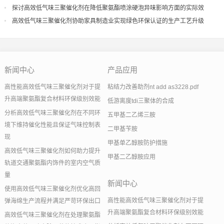
探讨高效低气味三聚催化剂在降低聚氨酯喷涂硬泡异味影响方面的实际效
果
高效低气味三聚催化剂协助家具制造业实现绿色环保认证的生产工艺升级
新闻中心
产品应用
高性能高效低气味三聚催化剂对于提
粘结力改善助剂nt add as3228.pdf
升高端聚氨酯复合材料环保级别效能
低游离度tdi三聚体的合成
分析高效低气味三聚催化剂在不同环
五甲基二乙烯三胺
境下维持催化性能且保证气味控制表
二甲基苄胺
现
甲基单乙醇胺防护措施
高效低气味三聚催化剂如何助力提升
甲基二乙醇胺应用
轨道交通聚氨酯内饰件的室内空气质
量
新闻中心
使用高效低气味三聚催化剂优化高回
高性能高效低气味三聚催化剂对于提
弹海绵生产流程并满足严苛环保出口
升高端聚氨酯复合材料环保级别效能
高效低气味三聚催化剂在处理聚氨酯