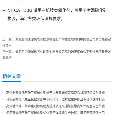
NT CAT DBU 适用有机胺类催化剂，可用于室温硫化硅
橡胶，满足各类环保法规要求。
上一篇
：
聚氨酯泡沫湿热老化助剂在潜艇声学覆盖层材料中的抗压与耐湿热稳定
性技术
下一篇
：
聚氨酯泡沫湿热老化助剂对软质聚氨酯泡沫压缩永久变形性能的改善效
果分析
相关文章
高性能高效低气味三聚催化剂对于提升高端聚氨酯复合材料环保级别效能
分析高效低气味三聚催化剂在不同环境下维持催化性能且保证气味控制表
现
高效低气味三聚催化剂如何助力提升轨道交通聚氨酯内饰件的室内空气质
量
使用高效低气味三聚催化剂优化高回弹海绵生产流程并满足严苛环保出口