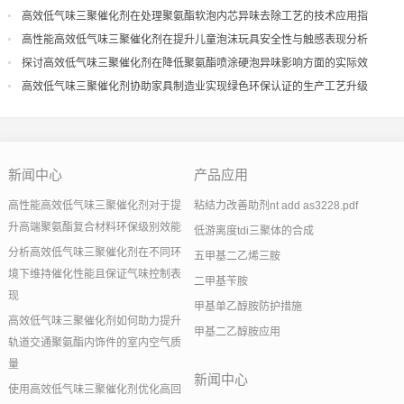
高效低气味三聚催化剂在处理聚氨酯软泡内芯异味去除工艺的技术应用指
导
高性能高效低气味三聚催化剂在提升儿童泡沫玩具安全性与触感表现分析
探讨高效低气味三聚催化剂在降低聚氨酯喷涂硬泡异味影响方面的实际效
果
高效低气味三聚催化剂协助家具制造业实现绿色环保认证的生产工艺升级
新闻中心
产品应用
高性能高效低气味三聚催化剂对于提
粘结力改善助剂nt add as3228.pdf
升高端聚氨酯复合材料环保级别效能
低游离度tdi三聚体的合成
分析高效低气味三聚催化剂在不同环
五甲基二乙烯三胺
境下维持催化性能且保证气味控制表
二甲基苄胺
现
甲基单乙醇胺防护措施
高效低气味三聚催化剂如何助力提升
甲基二乙醇胺应用
轨道交通聚氨酯内饰件的室内空气质
量
新闻中心
使用高效低气味三聚催化剂优化高回