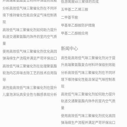
升高端聚氨酯复合材料环保级别效能
低游离度tdi三聚体的合成
分析高效低气味三聚催化剂在不同环
五甲基二乙烯三胺
境下维持催化性能且保证气味控制表
二甲基苄胺
现
甲基单乙醇胺防护措施
高效低气味三聚催化剂如何助力提升
甲基二乙醇胺应用
轨道交通聚氨酯内饰件的室内空气质
量
新闻中心
使用高效低气味三聚催化剂优化高回
高性能高效低气味三聚催化剂对于提
弹海绵生产流程并满足严苛环保出口
升高端聚氨酯复合材料环保级别效能
高效低气味三聚催化剂在处理聚氨酯
分析高效低气味三聚催化剂在不同环
软泡内芯异味去除工艺的技术应用指
境下维持催化性能且保证气味控制表
导
现
高性能高效低气味三聚催化剂在提升
高效低气味三聚催化剂如何助力提升
儿童泡沫玩具安全性与触感表现分析
轨道交通聚氨酯内饰件的室内空气质
量
使用高效低气味三聚催化剂优化高回
弹海绵生产流程并满足严苛环保出口