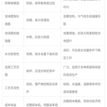
热释放峰值
较高，易导致局部过热
均匀
泡沫壁固化
显著加快，与气体生成速度匹
较慢，易引发塌泡
速度
配
泡沫壁机械
显著增强，抗张力和柔韧性均
中等，抗张力较弱
强度
有提升
良好，可在高水含量条件下稳
水分耐受性
有限，高水含量下易失效
定工作
适用工艺范
广泛，适用于多种密度和用途
狭窄，仅适合特定条件
围
的泡沫生产
较低，需严格控制反应条
较高，对温度、湿度等条件的
工艺灵活性
件
容忍度更高
初期成本略高，但综合经济效
成本效益
初期成本低，但废品率高