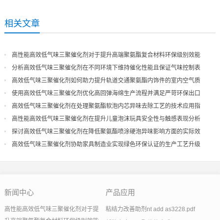
相关文章
高性能高效低气味三聚催化剂对于提升高端聚氨酯复合材料环保级别效能
分析高效低气味三聚催化剂在不同环境下维持催化性能且保证气味控制表
现
高效低气味三聚催化剂如何助力提升轨道交通聚氨酯内饰件的室内空气质
量
使用高效低气味三聚催化剂优化高回弹海绵生产流程并满足严苛环保出口
高效低气味三聚催化剂在处理聚氨酯软泡内芯异味去除工艺的技术应用指
导
高性能高效低气味三聚催化剂在提升儿童泡沫玩具安全性与触感表现分析
探讨高效低气味三聚催化剂在降低聚氨酯喷涂硬泡异味影响方面的实际效
果
高效低气味三聚催化剂协助家具制造业实现绿色环保认证的生产工艺升级
新闻中心
产品应用
高性能高效低气味三聚催化剂对于提
粘结力改善助剂nt add as3228.pdf